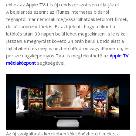
ehhez az
Apple TV
-t is új rendszerszoftverrel látják el.
A bejelentés szerint az
iTunes
internetes oldalról
tegnaptól már nemcsak megvásárolhatóak letöltött filmek,
de kölcsönözhetőek is. Ez azt jelenti, hogy a filmet a
letöltés utáni 30 napon belül lehet megtekinteni, s le is kell
játszani a megnyitást követő 24 órán belül. Ez idő alatt a
fájl átvihető és meg is nézhető iPod-on vagy iPhone-on, és
persze nagyképernyős TV-n is megtekinthető az
Apple TV
médiaközpont
segítségével.
Az új szolgáltatás kerekében kölcsönözhető filmeket a