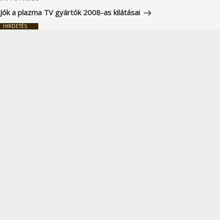
bejegyzés
Jók a plazma TV gyártók 2008-as kilátásai
HIRDETÉS