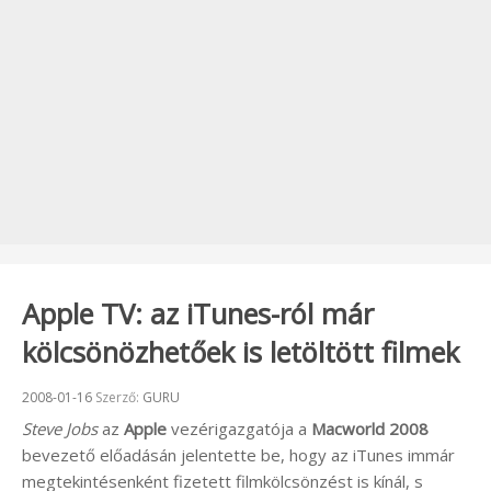
Apple TV: az iTunes-ról már
kölcsönözhetőek is letöltött filmek
Beküldve:
2008-01-16
Szerző:
GURU
Steve Jobs
az
Apple
vezérigazgatója a
Macworld 2008
bevezető előadásán jelentette be, hogy az iTunes immár
megtekintésenként fizetett filmkölcsönzést is kínál, s