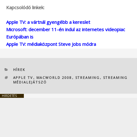
Kapcsolódó linkek:
Apple TV: a vártnál gyengébb a kereslet
Microsoft: december 11-én indul az internetes videopiac
Európában is
Apple TV: médiaközpont Steve Jobs módra
KATEGÓRIÁK
HÍREK
CÍMKÉK
APPLE TV
,
MACWORLD 2008
,
STREAMING
,
STREAMING
MÉDIALEJÁTSZÓ
HIRDETÉS