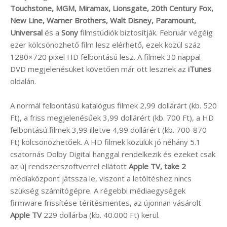
Touchstone, MGM, Miramax, Lionsgate, 20th Century Fox,
New Line, Warner Brothers, Walt Disney, Paramount,
Universal
és a
Sony
filmstúdiók biztosítják. Február végéig
ezer kölcsönözhető film lesz elérhető, ezek közül száz
1280×720 pixel HD felbontású lesz. A filmek 30 nappal
DVD megjelenésüket követően már ott lesznek az
iTunes
oldalán.
A normál felbontású katalógus filmek 2,99 dollárárt (kb. 520
Ft), a friss megjelenésűek 3,99 dollárért (kb. 700 Ft), a HD
felbontású filmek 3,99 illetve 4,99 dollárért (kb. 700-870
Ft) kölcsönözhetőek. A HD filmek közülük jó néhány 5.1
csatornás Dolby Digital hanggal rendelkezik és ezeket csak
az új rendszerszoftverrel ellátott
Apple TV, take 2
médiaközpont játssza le, viszont a letöltéshez nincs
szükség számítógépre. A régebbi médiaegységek
firmware frissítése térítésmentes, az újonnan vásárolt
Apple TV
229 dollárba (kb. 40.000 Ft) kerül.