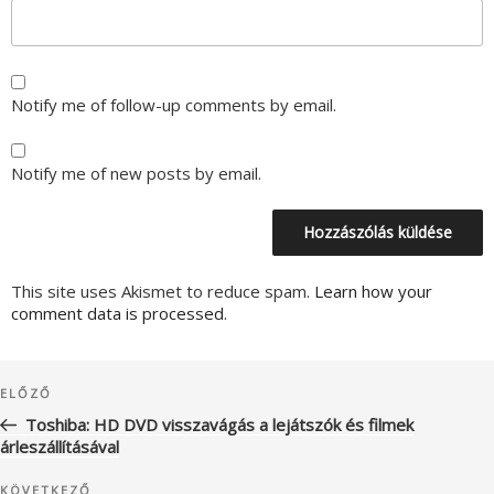
Notify me of follow-up comments by email.
Notify me of new posts by email.
This site uses Akismet to reduce spam.
Learn how your
comment data is processed.
Bejegyzés
Korábbi
ELŐZŐ
navigáció
bejegyzés
Toshiba: HD DVD visszavágás a lejátszók és filmek
árleszállításával
Következő
KÖVETKEZŐ