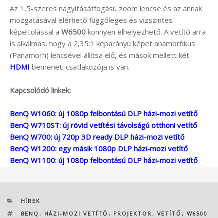
Az 1,5-szeres nagyításátfogású zoom lencse és az annak
mozgatásával elérhető függőleges és vízszintes
képeltolással a
W6500
könnyen elhelyezhető. A vetítő arra
is alkalmas, hogy a 2,35:1 képarányú képet anamorfikus
(Panamorh) lencsével állítsa elő, és mások mellett két
HDMI
bemeneti csatlakozója is van.
Kapcsolódó linkek:
BenQ W1060: új 1080p felbontású DLP házi-mozi vetítő
BenQ W710ST: új rövid vetítési távolságú otthoni vetítő
BenQ W700: új 720p 3D ready DLP házi-mozi vetítő
BenQ W1200: egy másik 1080p DLP házi-mozi vetítő
BenQ W1100: új 1080p felbontású DLP házi-mozi vetítő
KATEGÓRIÁK
HÍREK
CÍMKÉK
BENQ
,
HÁZI-MOZI VETÍTŐ
,
PROJEKTOR
,
VETÍTŐ
,
W6500