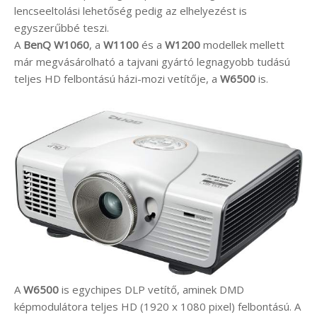
lencseeltolási lehetőség pedig az elhelyezést is
egyszerűbbé teszi.
A
BenQ
W1060
, a
W1100
és a
W1200
modellek mellett
már megvásárolható a tajvani gyártó legnagyobb tudású
teljes HD felbontású házi-mozi vetítője, a
W6500
is.
A
W6500
is egychipes DLP vetítő, aminek DMD
képmodulátora teljes HD (1920 x 1080 pixel) felbontású. A