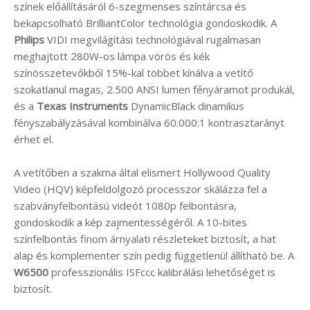
színek előállításáról 6-szegmenses színtárcsa és
bekapcsolható BrilliantColor technológia gondoskodik. A
Philips
VIDI megvilágítási technológiával rugalmasan
meghajtott 280W-os lámpa vörös és kék
színösszetevőkből 15%-kal többet kínálva a vetítő
szokatlanul magas, 2.500 ANSI lumen fényáramot produkál,
és a
Texas Instruments
DynamicBlack dinamikus
fényszabályzásával kombinálva 60.000:1 kontrasztarányt
érhet el.
A vetítőben a szakma által elismert Hollywood Quality
Video (HQV) képfeldolgozó processzor skálázza fel a
szabványfelbontású videót 1080p felbontásra,
gondoskodik a kép zajmentességéről. A 10-bites
színfelbontás finom árnyalati részleteket biztosít, a hat
alap és komplementer szín pedig függetlenül állítható be. A
W6500
professzionális ISFccc kalibrálási lehetőséget is
biztosít.