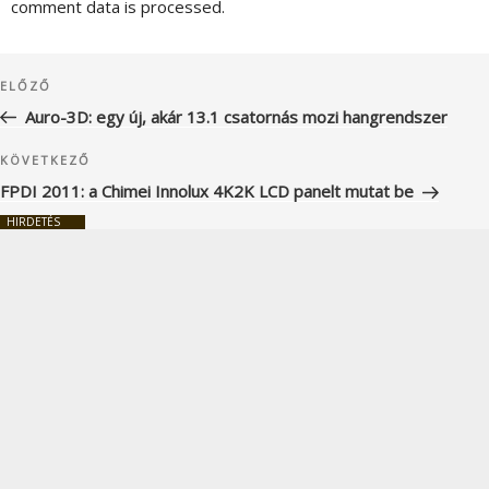
comment data is processed.
Bejegyzés
Korábbi
ELŐZŐ
navigáció
bejegyzés
Auro-3D: egy új, akár 13.1 csatornás mozi hangrendszer
Következő
KÖVETKEZŐ
bejegyzés
FPDI 2011: a Chimei Innolux 4K2K LCD panelt mutat be
HIRDETÉS