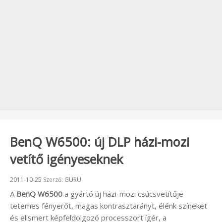
BenQ W6500: új DLP házi-mozi
vetítő igényeseknek
Beküldve:
2011-10-25
Szerző:
GURU
A
BenQ W6500
a gyártó új házi-mozi csúcsvetítője
tetemes fényerőt, magas kontrasztarányt, élénk színeket
és elismert képfeldolgozó processzort ígér, a