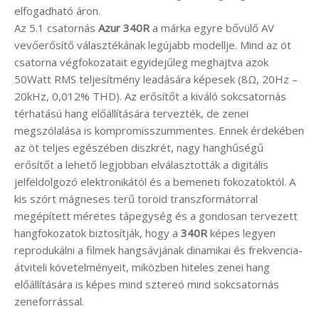
elfogadható áron.
Az 5.1 csatornás
Azur 340R
a márka egyre bővülő AV
vevőerősítő választékának legújabb modellje. Mind az öt
csatorna végfokozatait egyidejűleg meghajtva azok
50Watt RMS teljesítmény leadására képesek (8Ω, 20Hz –
20kHz, 0,012% THD). Az erősítőt a kiváló sokcsatornás
térhatású hang előállítására tervezték, de zenei
megszólalása is kompromisszummentes. Ennek érdekében
az öt teljes egészében diszkrét, nagy hanghűségű
erősítőt a lehető legjobban elválasztották a digitális
jelfeldolgozó elektronikától és a bemeneti fokozatoktól. A
kis szórt mágneses terű toroid transzformátorral
megépített méretes tápegység és a gondosan tervezett
hangfokozatok biztosítják, hogy a
340R
képes legyen
reprodukálni a filmek hangsávjának dinamikai és frekvencia-
átviteli követelményeit, miközben hiteles zenei hang
előállítására is képes mind sztereó mind sokcsatornás
zeneforrással.