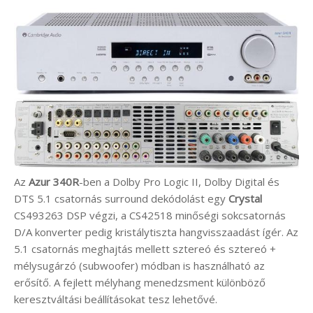
Az
Azur 340R
-ben a Dolby Pro Logic II, Dolby Digital és
DTS 5.1 csatornás surround dekódolást egy
Crystal
CS493263 DSP végzi, a CS42518 minőségi sokcsatornás
D/A konverter pedig kristálytiszta hangvisszaadást ígér. Az
5.1 csatornás meghajtás mellett sztereó és sztereó +
mélysugárzó (subwoofer) módban is használható az
erősítő. A fejlett mélyhang menedzsment különböző
keresztváltási beállításokat tesz lehetővé.