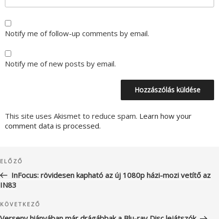
Notify me of follow-up comments by email.
Notify me of new posts by email.
This site uses Akismet to reduce spam.
Learn how your
comment data is processed.
Bejegyzés
Korábbi
ELŐZŐ
navigáció
bejegyzés
InFocus: rövidesen kapható az új 1080p házi-mozi vetítő az
IN83
Következő
KÖVETKEZŐ
bejegyzés
Verseny hiányában már drágábbak a Blu-ray Disc lejátszók