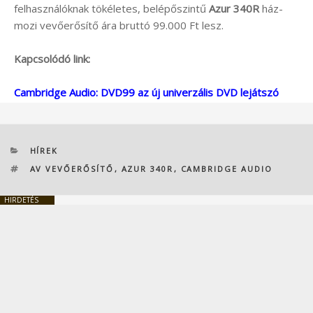
felhasználóknak tökéletes, belépőszintű
Azur 340R
ház-
mozi vevőerősítő ára bruttó 99.000 Ft lesz.
Kapcsolódó link:
Cambridge Audio: DVD99 az új univerzális DVD lejátszó
KATEGÓRIÁK
HÍREK
CÍMKÉK
AV VEVŐERŐSÍTŐ
,
AZUR 340R
,
CAMBRIDGE AUDIO
HIRDETÉS