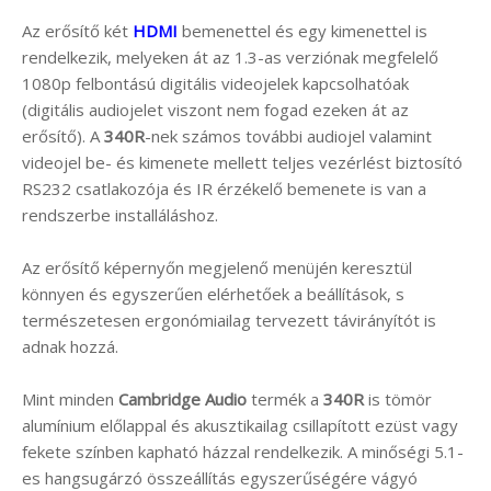
Az erősítő két
HDMI
bemenettel és egy kimenettel is
rendelkezik, melyeken át az 1.3-as verziónak megfelelő
1080p felbontású digitális videojelek kapcsolhatóak
(digitális audiojelet viszont nem fogad ezeken át az
erősítő). A
340R
-nek számos további audiojel valamint
videojel be- és kimenete mellett teljes vezérlést biztosító
RS232 csatlakozója és IR érzékelő bemenete is van a
rendszerbe installáláshoz.
Az erősítő képernyőn megjelenő menüjén keresztül
könnyen és egyszerűen elérhetőek a beállítások, s
természetesen ergonómiailag tervezett távirányítót is
adnak hozzá.
Mint minden
Cambridge Audio
termék a
340R
is tömör
alumínium előlappal és akusztikailag csillapított ezüst vagy
fekete színben kapható házzal rendelkezik. A minőségi 5.1-
es hangsugárzó összeállítás egyszerűségére vágyó