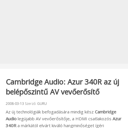
Cambridge Audio: Azur 340R az új
belépőszintű AV vevőerősítő
Beküldve:
2008-03-13
Szerző:
GURU
Az új technológiák befogadására mindig kész
Cambridge
Audio
legújabb AV vevőerősítője, a HDMI csatlakozós
Azur
340R
a márkától elvárt kiváló hangminőséget ígéri