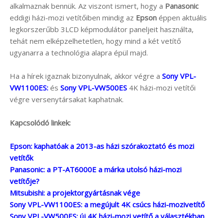
alkalmaznak bennük. Az viszont ismert, hogy a
Panasonic
eddigi házi-mozi vetítőiben mindig az
Epson
éppen aktuális
legkorszerűbb 3LCD képmodulátor paneljeit használta,
tehát nem elképzelhetetlen, hogy mind a két vetítő
ugyanarra a technológia alapra épül majd.
Ha a hírek igaznak bizonyulnak, akkor végre a
Sony VPL-
VW1100ES:
és
Sony VPL-VW500ES
4K házi-mozi vetítői
végre versenytársakat kaphatnak.
Kapcsolódó linkek:
Epson: kaphatóak a 2013-as házi szórakoztató és mozi
vetítők
Panasonic: a PT-AT6000E a márka utolsó házi-mozi
vetítője?
Mitsubishi: a projektorgyártásnak vége
Sony VPL-VW1100ES: a megújult 4K csúcs házi-mozivetítő
Sony VPL-VW500ES: új 4K házi-mozi vetítő a választékban