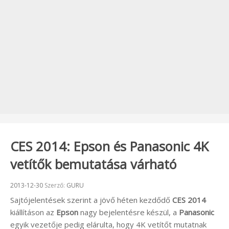
CES 2014: Epson és Panasonic 4K
vetítők bemutatása várható
Beküldve:
2013-12-30
Szerző:
GURU
Sajtójelentések szerint a jövő héten kezdődő
CES 2014
kiállításon az
Epson
nagy bejelentésre készül, a
Panasonic
egyik vezetője pedig elárulta, hogy 4K vetítőt mutatnak