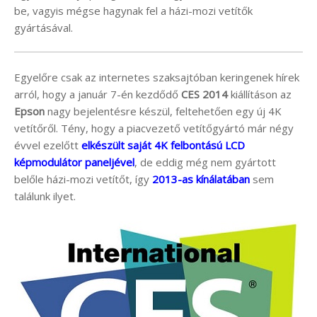
be, vagyis mégse hagynak fel a házi-mozi vetítők
gyártásával.
Egyelőre csak az internetes szaksajtóban keringenek hírek
arról, hogy a január 7-én kezdődő
CES 2014
kiállításon az
Epson
nagy bejelentésre készül, feltehetően egy új 4K
vetítőről. Tény, hogy a piacvezető vetítőgyártó már négy
évvel ezelőtt
elkészült saját 4K felbontású LCD
képmodulátor paneljével
, de eddig még nem gyártott
belőle házi-mozi vetítőt, így
2013-as kínálatában
sem
találunk ilyet.