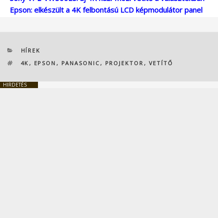
Epson: elkészült a 4K felbontású LCD képmodulátor panel
KATEGÓRIÁK
HÍREK
CÍMKÉK
4K
,
EPSON
,
PANASONIC
,
PROJEKTOR
,
VETÍTŐ
HIRDETÉS