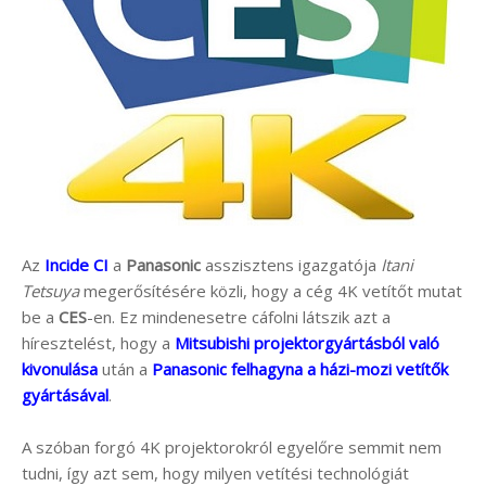
Az
Incide CI
a
Panasonic
asszisztens igazgatója
Itani
Tetsuya
megerősítésére közli, hogy a cég 4K vetítőt mutat
be a
CES
-en. Ez mindenesetre cáfolni látszik azt a
híresztelést, hogy a
Mitsubishi projektorgyártásból való
kivonulása
után a
Panasonic felhagyna a házi-mozi vetítők
gyártásával
.
A szóban forgó 4K projektorokról egyelőre semmit nem
tudni, így azt sem, hogy milyen vetítési technológiát