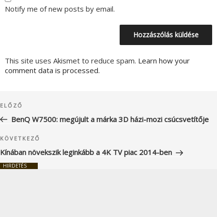
Notify me of new posts by email.
This site uses Akismet to reduce spam.
Learn how your
comment data is processed.
Bejegyzés
Korábbi
ELŐZŐ
navigáció
bejegyzés
BenQ W7500: megújult a márka 3D házi-mozi csúcsvetítője
Következő
KÖVETKEZŐ
bejegyzés
Kínában növekszik leginkább a 4K TV piac 2014-ben
HIRDETÉS