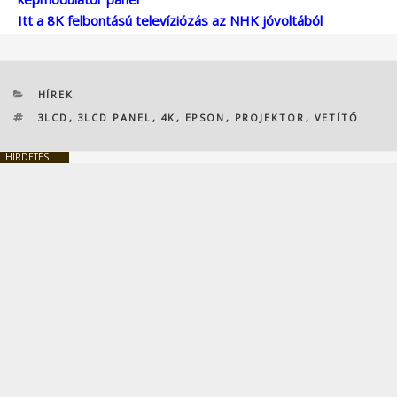
Itt a 8K felbontású televíziózás az NHK jóvoltából
KATEGÓRIÁK
HÍREK
CÍMKÉK
3LCD
,
3LCD PANEL
,
4K
,
EPSON
,
PROJEKTOR
,
VETÍTŐ
HIRDETÉS