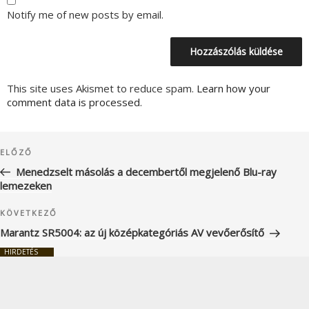
Notify me of new posts by email.
This site uses Akismet to reduce spam.
Learn how your
comment data is processed.
Bejegyzés
Korábbi
ELŐZŐ
navigáció
bejegyzés
Menedzselt másolás a decembertől megjelenő Blu-ray
lemezeken
Következő
KÖVETKEZŐ
bejegyzés
Marantz SR5004: az új középkategóriás AV vevőerősítő
HIRDETÉS