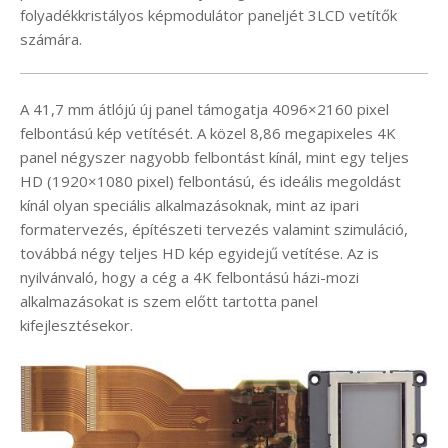
folyadékkristályos képmodulátor paneljét 3LCD vetítők
számára.
A 41,7 mm átlójú új panel támogatja 4096×2160 pixel
felbontású kép vetítését. A közel 8,86 megapixeles 4K
panel négyszer nagyobb felbontást kínál, mint egy teljes
HD (1920×1080 pixel) felbontású, és ideális megoldást
kínál olyan speciális alkalmazásoknak, mint az ipari
formatervezés, építészeti tervezés valamint szimuláció,
továbbá négy teljes HD kép egyidejű vetítése. Az is
nyilvánvaló, hogy a cég a 4K felbontású házi-mozi
alkalmazásokat is szem előtt tartotta panel
kifejlesztésekor.