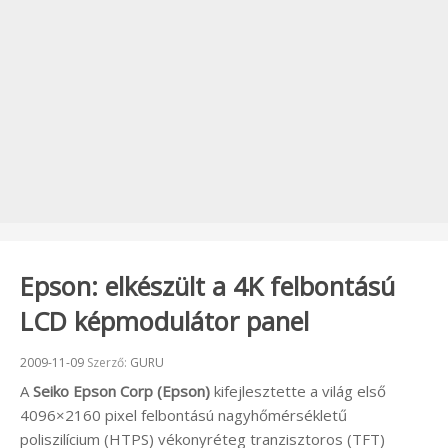
Epson: elkészült a 4K felbontású
LCD képmodulátor panel
Beküldve:
2009-11-09
Szerző:
GURU
A
Seiko Epson Corp (Epson)
kifejlesztette a világ első
4096×2160 pixel felbontású nagyhőmérsékletű
poliszilícium (HTPS) vékonyréteg tranzisztoros (TFT)