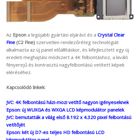
Az
Epson
a legújabb gyártási eljárást és a
Crystal Clear
Fine
(C2 Fine)
szervetlen rendezőréteg technológiát
alkalmazta az új panel előállításkor, és kifejlesztett egy új
eredeti meghajtási módszert a 4K felbontáshoz, a kiváló
fényerejű és kontrasztú nagyfelbontású vetített képek
eléréséhez.
Kapcsolódó linkek:
JVC: 4K felbontású házi-mozi vetítő nagyon igényeseknek
Epson: új WUXGA és WXGA LCD képmodulátor panelek
JVC: bemutatták a világ első 8.192 x 4.320 pixel felbontású
vetítőjét
Epson: két új D7-es teljes HD felbontású LCD
képmodulátor panel