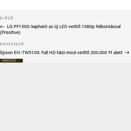
Bejegyzés
Korábbi
ELŐZŐ
navigáció
bejegyzés
LG PF1500: kapható az új LED vetítő 1080p felbontással
(Frissítve)
Következő
KÖVETKEZŐ
bejegyzés
Epson EH-TW5100: Full HD házi-mozi vetítő 200.000 Ft alatt
HIRDETÉS