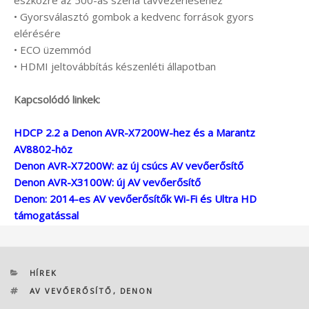
eszközre az 500-as széria távvezérléséhez
• Gyorsválasztó gombok a kedvenc források gyors
elérésére
• ECO üzemmód
• HDMI jeltovábbítás készenléti állapotban
Kapcsolódó linkek:
HDCP 2.2 a Denon AVR-X7200W-hez és a Marantz
AV8802-höz
Denon AVR-X7200W: az új csúcs AV vevőerősítő
Denon AVR-X3100W: új AV vevőerősítő
Denon: 2014-es AV vevőerősítők Wi-Fi és Ultra HD
támogatással
KATEGÓRIÁK
HÍREK
CÍMKÉK
AV VEVŐERŐSÍTŐ
,
DENON