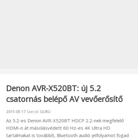
Denon AVR-X520BT: új 5.2
csatornás belépő AV vevőerősítő
Beküldve:
2015-05-17
Szerző:
GURU
Az 5.2-es Denon AVR-X520BT HDCP 2.2-nek megfelelő
HDMI-n át másolásvédett 60 Hz-es 4K Ultra HD
tartalmakat is továbbít, Bluetooth audió jelfolyamot fogad