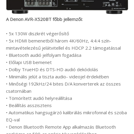
A Denon AVR-X520BT főbb jellemzői:
• 5x 130W diszkrét végerősítő
• 5x HDMI bemenetből három 4K/60Hz, 4:4:4 szín-
mintavételezésű jelátvitellel és HDCP 2.2 támogatással
• Bluetooth audió jelfolyam fogadása
• Előlapi USB bemenet
• Dolby TrueHD és DTS-HD audió dekódolás
• Minimális jelút a tiszta audio- videojel érdekében
• Minőségi 192kHz/24 bites D/A konverterek az összes
csatornában
• Tömörített audió helyreállítása
• Beállítás asszisztens
• Automatikus hangsugárzó kalibrálás mikrofonnal és szoba
EQ-val
• Denon Bluetooth Remote App alkalmazás Bluetooth