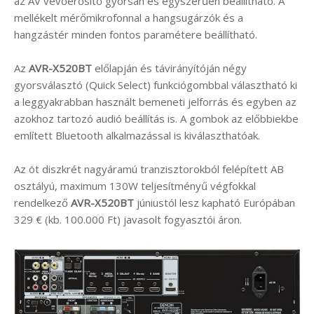
az AV vevőerősítő gyorsan és egyszerűen beállítható. A
mellékelt mérőmikrofonnal a hangsugárzók és a
hangzástér minden fontos paramétere beállítható.
Az
AVR-X520BT
előlapján és távirányítóján négy
gyorsválasztó (Quick Select) funkciógombbal választható ki
a leggyakrabban használt bemeneti jelforrás és egyben az
azokhoz tartozó audió beállítás is. A gombok az előbbiekbe
említett Bluetooth alkalmazással is kiválaszthatóak.
Az öt diszkrét nagyáramú tranzisztorokból felépített AB
osztályú, maximum 130W teljesítményű végfokkal
rendelkező
AVR-X520BT
júniustól lesz kapható Európában
329 € (kb. 100.000 Ft) javasolt fogyasztói áron.