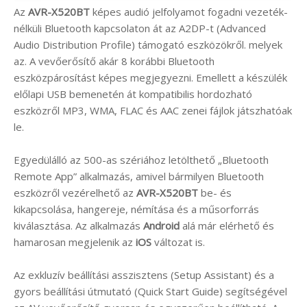
Az
AVR-X520BT
képes audió jelfolyamot fogadni vezeték-
nélküli Bluetooth kapcsolaton át az A2DP-t (Advanced
Audio Distribution Profile) támogató eszközökről. melyek
az. A vevőerősítő akár 8 korábbi Bluetooth
eszközpárosítást képes megjegyezni. Emellett a készülék
előlapi USB bemenetén át kompatibilis hordozható
eszközről MP3, WMA, FLAC és AAC zenei fájlok játszhatóak
le.
Egyedülálló az 500-as szériához letölthető „Bluetooth
Remote App” alkalmazás, amivel bármilyen Bluetooth
eszközről vezérelhető az
AVR-X520BT
be- és
kikapcsolása, hangereje, némítása és a műsorforrás
kiválasztása. Az alkalmazás
Android
alá már elérhető és
hamarosan megjelenik az
iOS
változat is.
Az exkluzív beállítási asszisztens (Setup Assistant) és a
gyors beállítási útmutató (Quick Start Guide) segítségével