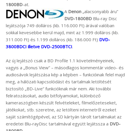
1800BD
-at.
A
Denon
„alacsonyabb áru”
DVD-1800BD
Blu-ray Disc
lejátszója 749 dolláros (kb. 116.000 Ft) árával valóban
sokkal kevesebbe kerül majd, mint az 1.999 dolláros (kb.
311.000 Ft) és 1.199 dolláros (kb. 186.000 Ft)
DVD-
3800BDCI illetve DVD-2500BTCI
.
Az új lejátszó csak a BD Profile 1.1 követelményeinek,
vagyis a „Bonus View” – másodlagos kommentár video- és
audiosávok lejátszása kép a képben – funkcióinak felel majd
meg, a hálózati kapcsolódást és tartalmak letöltését
biztosító „BD-Live” funkcióknak már nem. Aki további
feliratozásokat, audio bitfolyamokat, különböző
kameraszögben készült felvételeket, filmelőzeteseket,
játékokat, stb. szeretne, az letölteni internetről ezeket
saját számítógépével, az SD kártyán tárolt tartalmakat az
eredetei Blu-rayDisc tartalmával együtt lejátssza a
DVD-
1800BD
.