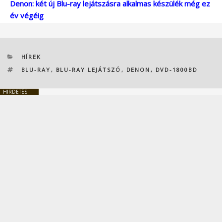
Denon: két új Blu-ray lejátszásra alkalmas készülék még ez
év végéig
KATEGÓRIÁK
HÍREK
CÍMKÉK
BLU-RAY
,
BLU-RAY LEJÁTSZÓ
,
DENON
,
DVD-1800BD
HIRDETÉS