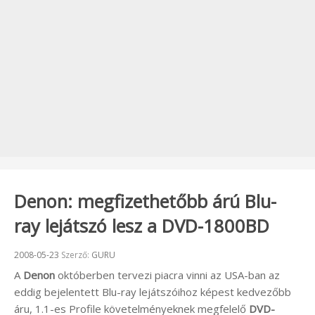
Denon: megfizethetőbb árú Blu-
ray lejátszó lesz a DVD-1800BD
Beküldve:
2008-05-23
Szerző:
GURU
A
Denon
októberben tervezi piacra vinni az USA-ban az
eddig bejelentett Blu-ray lejátszóihoz képest kedvezőbb
áru, 1.1-es Profile követelményeknek megfelelő
DVD-