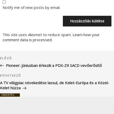
Notify me of new posts by email.
This site uses Akismet to reduce spam.
Learn how your
comment data is processed.
Bejegyzés
Korábbi
ELŐZŐ
navigáció
bejegyzés
Pioneer: júniusban érkezik a PDX-Z9 SACD vevőerősítő
Következő
KÖVETKEZŐ
bejegyzés
A TV világpiac növekedése lassul, de Kelet-Európa és a Közel-
Kelet húzza
HIRDETÉS