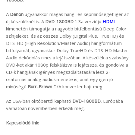
A
Denon
ugyanakkor magas hang- és képminőséget ígér az
új készüléknél is. A
DVD-1800BD
1.3a verziójú
HDMI
kimenetén támogatja a nagyobb bitfelbontású Deep Color
színjeleket, és az összes Dolby (Digital Plus, TrueHD) és
DTS-HD (High Resolution/Master Audio) hangformátum
bitfolyamát, ugyanakkor Dolby TrueHD és DTS-HD Master
Audio dekódolás nincs a lejátszóban. A készülék a szabvány
DVD-ket akár 1080p felskálázva is lejátssza, és gondolva a
CD-k hangjának igényes megszólaltatására lesz 2-
csatornás analóg audiokimenete is, amit egy igen jó
minőségű
Burr-Brown
D/A konverter hajt meg.
Az USA-ban októbertől kapható
DVD-1800BD
, Európába
várhatóan novemberben érkezik meg.
Kapcsolódó link: