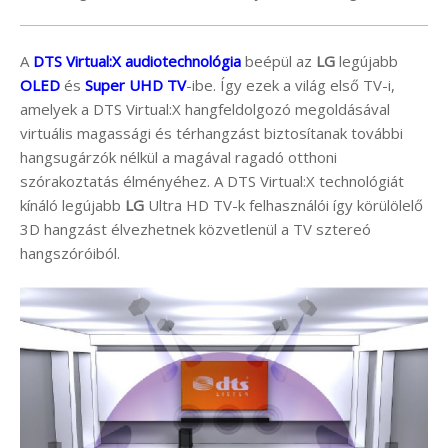
A
DTS Virtual:X audiotechnológia
beépül az
LG
legújabb
OLED
és
Super UHD TV
-ibe. Így ezek a világ első TV-i,
amelyek a DTS Virtual:X hangfeldolgozó megoldásával
virtuális magassági és térhangzást biztosítanak további
hangsugárzók nélkül a magával ragadó otthoni
szórakoztatás élményéhez. A DTS Virtual:X technológiát
kínáló legújabb
LG
Ultra HD TV-k felhasználói így körülölelő
3D hangzást élvezhetnek közvetlenül a TV sztereó
hangszóróiból.