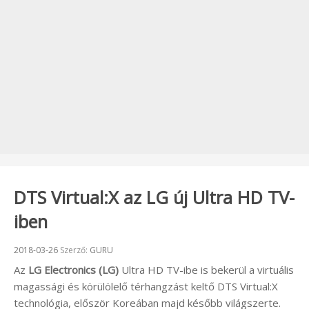
DTS Virtual:X az LG új Ultra HD TV-
iben
Beküldve:
2018-03-26
Szerző:
GURU
Az
LG Electronics (LG)
Ultra HD TV-ibe is bekerül a virtuális
magassági és körülölelő térhangzást keltő DTS Virtual:X
technológia, először Koreában majd később világszerte.