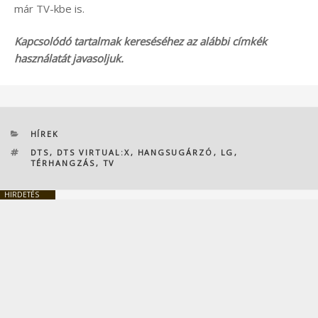
már TV-kbe is.
Kapcsolódó tartalmak kereséséhez az alábbi címkék
használatát javasoljuk.
KATEGÓRIÁK
HÍREK
CÍMKÉK
DTS
,
DTS VIRTUAL:X
,
HANGSUGÁRZÓ
,
LG
,
TÉRHANGZÁS
,
TV
HIRDETÉS