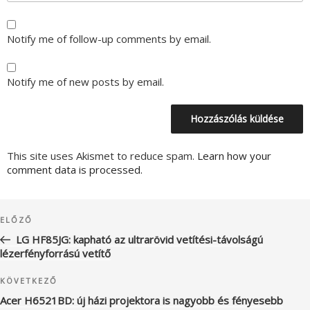
Notify me of follow-up comments by email.
Notify me of new posts by email.
This site uses Akismet to reduce spam.
Learn how your
comment data is processed.
Bejegyzés
Korábbi
ELŐZŐ
navigáció
bejegyzés
LG HF85JG: kapható az ultrarövid vetítési-távolságú
lézerfényforrású vetítő
Következő
KÖVETKEZŐ
bejegyzés
Acer H6521BD: új házi projektora is nagyobb és fényesebb