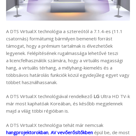
A DTS Virtual:X technológia a sztereótól a 7.1.4-es (11.1
csatornás) formátumig bármilyen bemeneti forrást
támogat, hogy a prémium tartalmak is élvezhetőek
legyenek. Felépítésének rugalmassága lehetővé teszi
a licencfelhasználók számára, hogy a virtuális magassági
hang, a virtuális térhang, a mélyhang-kiemelés és a
többsávos határolás funkciók közül egyidejűleg egyet vagy
többet használhassanak.
A DTS Virtual:X technológiával rendelkező
LG
Ultra HD TV-k
már most kaphatóak Koreában, és később megjelennek
majd a világ többi régióiban is.
A DTS Virtual:X technológia tehát már nemcsak
hangprojektorokban
,
AV vevőerősítőkben
épül be, de most