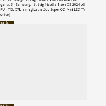
legends 3
-
Samsung: hét évig frissül a Tizen OS 2024-től
URU
-
TCL C7L: a megfizethetőbb Super QD-Mini LED TV
issítve)
RDETÉS
RDETÉS