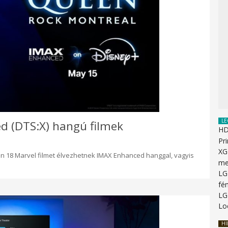
LE
d (DTS:X) hangú filmek
HD
Pr
XG
ken 18 Marvel filmet élvezhetnek IMAX Enhanced hanggal, vagyis
me
LG
fén
LG
Lo
HI