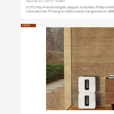
Beküldve:
2022-02-22
Szerző:
GURU
A DTS Play-Fi technológián alapuló moduláris Philips Fid
sokcsatornás TV hang és többszobás hangrendszer állít
HÍREK