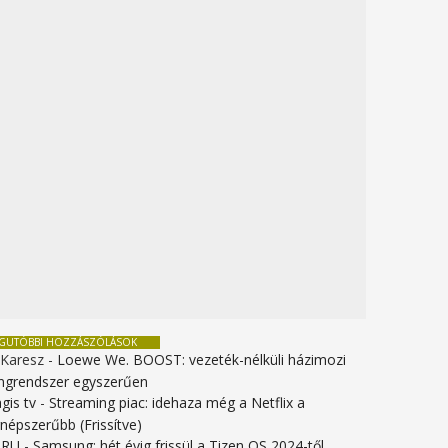
EGUTÓBBI HOZZÁSZÓLÁSOK
 Karesz
-
Loewe We. BOOST: vezeték-nélküli házimozi
ngrendszer egyszerűen
gis tv
-
Streaming piac: idehaza még a Netflix a
gnépszerűbb (Frissítve)
URU
-
Samsung: hét évig frissül a Tizen OS 2024-től