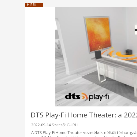
HÍREK
DTS Play-Fi Home Theater: a 202
Beküldve:
2022-09-14
Szerző:
GURU
A DTS Play-Fi Home Theater vezetékek-nélküli térhangzás