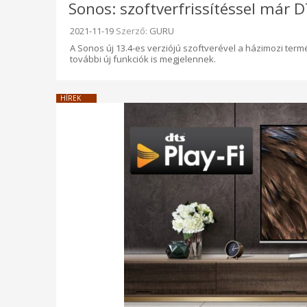
Sonos: szoftverfrissítéssel már 
Beküldve:
2021-11-19
Szerző:
GURU
A Sonos új 13.4-es verziójú szoftverével a házimozi term
további új funkciók is megjelennek.
HÍREK