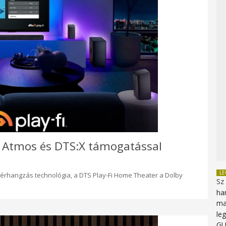
y Atmos és DTS:X támogatással
L
térhangzás technológia, a DTS Play-Fi Home Theater a Dolby
Sz
ha
ma
le
G