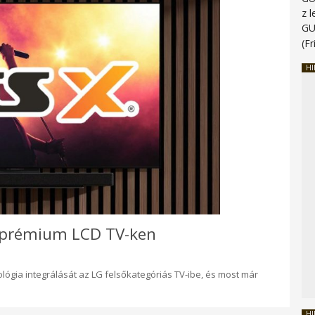
z 
G
(Fr
HI
 prémium LCD TV-ken
lógia integrálását az LG felsőkategóriás TV-ibe, és most már
HI