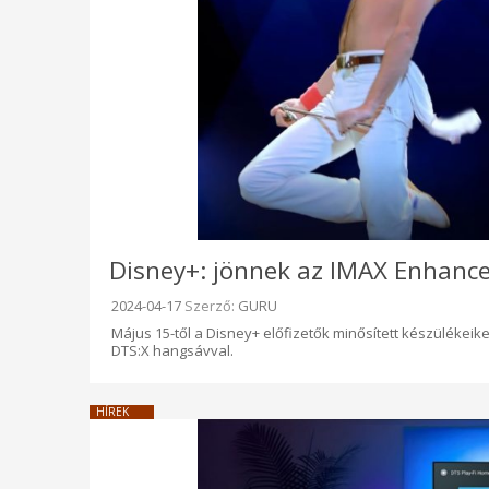
Disney+: jönnek az IMAX Enhance
Beküldve:
2024-04-17
Szerző:
GURU
Május 15-től a Disney+ előfizetők minősített készülékei
DTS:X hangsávval.
HÍREK