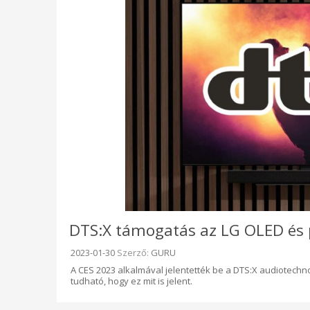
DTS:X támogatás az LG OLED és
Beküldve:
2023-01-30
Szerző:
GURU
A CES 2023 alkalmával jelentették be a DTS:X audiotechno
tudható, hogy ez mit is jelent.