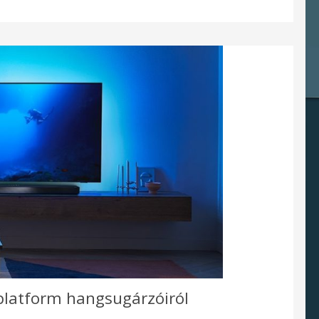
V platform hangsugárzóiról