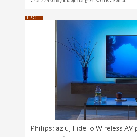
akár 7.2.4 konfigurációjú hangrendszert is alkothat.
HÍREK
Philips: az új Fidelio Wireless A