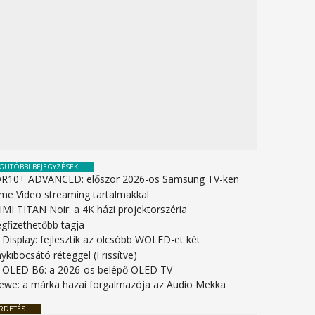
GUTÓBBI BEJEGYZÉSEK
R10+ ADVANCED: először 2026-os Samsung TV-ken
ime Video streaming tartalmakkal
IMI TITAN Noir: a 4K házi projektorszéria
gfizethetőbb tagja
 Display: fejlesztik az olcsóbb WOLED-et két
ykibocsátó réteggel (Frissítve)
 OLED B6: a 2026-os belépő OLED TV
ewe: a márka hazai forgalmazója az Audio Mekka
RDETÉS