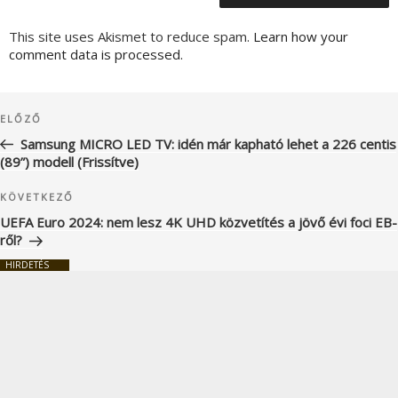
This site uses Akismet to reduce spam.
Learn how your
comment data is processed.
Bejegyzés
Korábbi
ELŐZŐ
navigáció
bejegyzés
Samsung MICRO LED TV: idén már kapható lehet a 226 centis
(89”) modell (Frissítve)
Következő
KÖVETKEZŐ
bejegyzés
UEFA Euro 2024: nem lesz 4K UHD közvetítés a jövő évi foci EB-
ről?
HIRDETÉS