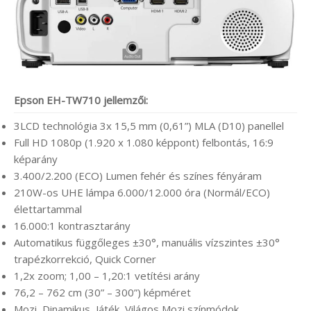
Epson EH-TW710 jellemzői:
3LCD technológia 3x 15,5 mm (0,61”) MLA (D10) panellel
Full HD 1080p (1.920 x 1.080 képpont) felbontás, 16:9
képarány
3.400/2.200 (ECO) Lumen fehér és színes fényáram
210W-os UHE lámpa 6.000/12.000 óra (Normál/ECO)
élettartammal
16.000:1 kontrasztarány
Automatikus függőleges ±30°, manuális vízszintes ±30°
trapézkorrekció, Quick Corner
1,2x zoom; 1,00 – 1,20:1 vetítési arány
76,2 – 762 cm (30” – 300”) képméret
Mozi, Dinamikus, Játék, Világos Mozi színmódok