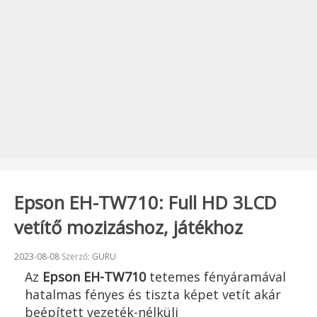
Epson EH-TW710: Full HD 3LCD
vetítő mozizáshoz, játékhoz
Beküldve:
2023-08-08
Szerző:
GURU
Az
Epson EH-TW710
tetemes fényáramával
hatalmas fényes és tiszta képet vetít akár
beépített vezeték-nélküli