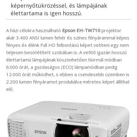
képernyőtükrözéssel, és lámpájának
élettartama is igen hosszú.
A házi célokra használható
Epson EH-TW710
projektor
akár 3.400 ANSI lumen fehér és színes fényárammal képes
fényes és élénk Full HD felbontású képet vetíteni egy nem
teljesen besötétített szobában is. A vetítő igazán hosszú
élettartamú lámpájának köszönhetően Normál módban
6.000 órát, a gazdaságos (ECO) lámpamódban pedig
12.000 órát működhet, s ebben a csendesebb üzemben is
2.200 lumen fényáramot produkálva méretes képet állíthat
elő.