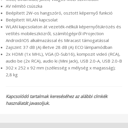
AV némító csúszka
Beépített 2W-os hangszóró, osztott képernyő funkció
Beépített WLAN kapcsolat
WLAN kapcsolaton át vezeték-nélküli képernyőtükrözés és
vetítés mobileszközről, számítógépről iProjection
Android/iOS alkalmazással és Miracast támogatással
Zajszint: 37 dB (A) illetve 28 dB (A) ECO lámpamódban
2x HDMI (1x MHL), VGA (D-Sub16), kompozit videó (RCA),
audio be (2x RCA), audio ki (Mini Jack), USB 2.0-A, USB 2.0-B
302‎ x 252 x 92 mm (szélesség x mélység x magasság);
2,8 kg
Kapcsolódó tartalmak kereséséhez az alábbi címkék
használatát javasoljuk.