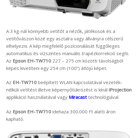
A 3 kg-nál könnyebb vetítőt a nézők, játékosok és a
vetítővászon közé egy asztalra vagy állványra célszerű
elhelyezni. A kép megfelelő pozícionálását függőleges
automatikus és vízszintes manuális trapézkorrekció segíti.
Az
Epson EH-TW710
227 – 275 cm közötti távolságból
képes kivetíteni egy 254 cm (100”) átlójú képet.
Az
EH-TW710
beépített WLAN kapcsolatával vezeték-
nélküli vetítést illetve képernyőtükrözést is kínál
iProjection
applikáció használatával vagy
Miracast
technológiával.
Az
Epson EH-TW710
idehaza 300.000 Ft alatti áron
kapható.