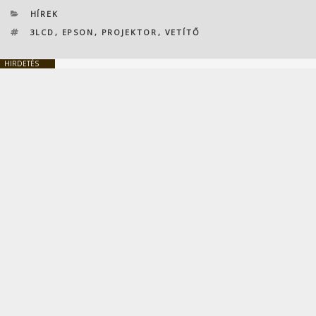
KATEGÓRIÁK
HÍREK
CÍMKÉK
3LCD
,
EPSON
,
PROJEKTOR
,
VETÍTŐ
HIRDETÉS