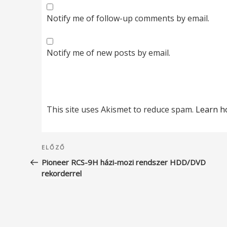
Notify me of follow-up comments by email.
Notify me of new posts by email.
This site uses Akismet to reduce spam.
Learn h
Bejegyzés
Korábbi
ELŐZŐ
navigáció
bejegyzés
Pioneer RCS-9H házi-mozi rendszer HDD/DVD
rekorderrel