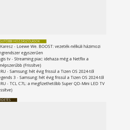
EGUTÓBBI HOZZÁSZÓLÁSOK
 Karesz
-
Loewe We. BOOST: vezeték-nélküli házimozi
ngrendszer egyszerűen
gis tv
-
Streaming piac: idehaza még a Netflix a
gnépszerűbb (Frissítve)
URU
-
Samsung: hét évig frissül a Tizen OS 2024-től
legends 3
-
Samsung: hét évig frissül a Tizen OS 2024-től
URU
-
TCL C7L: a megfizethetőbb Super QD-Mini LED TV
issítve)
RDETÉS