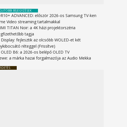
GUTÓBBI BEJEGYZÉSEK
R10+ ADVANCED: először 2026-os Samsung TV-ken
ime Video streaming tartalmakkal
IMI TITAN Noir: a 4K házi projektorszéria
gfizethetőbb tagja
 Display: fejlesztik az olcsóbb WOLED-et két
ykibocsátó réteggel (Frissítve)
 OLED B6: a 2026-os belépő OLED TV
ewe: a márka hazai forgalmazója az Audio Mekka
RDETÉS