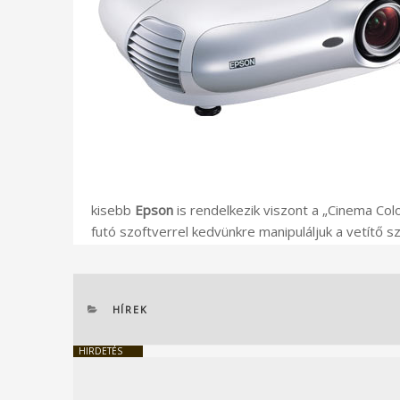
kisebb
Epson
is rendelkezik viszont a „Cinema Colo
futó szoftverrel kedvünkre manipuláljuk a vetítő szí
KATEGÓRIÁK
HÍREK
HIRDETÉS