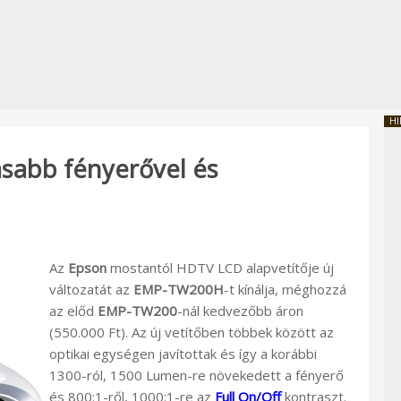
HI
abb fényerővel és
Az
Epson
mostantól HDTV LCD alapvetítője új
változatát az
EMP-TW200H
-t kínálja, méghozzá
az előd
EMP-TW200
-nál kedvezőbb áron
(550.000 Ft). Az új vetítőben többek között az
optikai egységen javítottak és így a korábbi
1300-ról, 1500 Lumen-re növekedett a fényerő
és 800:1-ről, 1000:1-re az
Full On/Off
kontraszt.