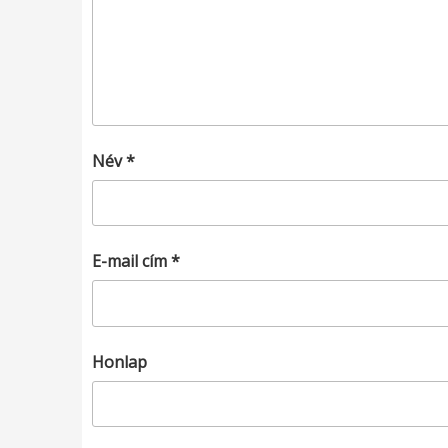
Név
*
E-mail cím
*
Honlap