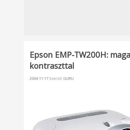
Epson EMP-TW200H: magas
kontraszttal
Beküldve:
2004-11-17
Szerző:
GURU