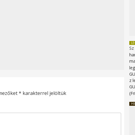
L
Sz
ha
ma
le
G
z 
G
 mezőket
*
karakterrel jelöltük
(Fr
HI