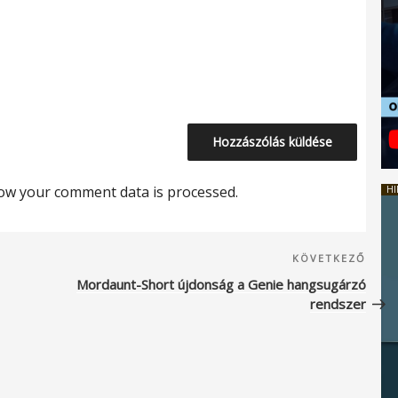
ow your comment data is processed.
HI
Köve
KÖVETKEZŐ
beje
Mordaunt-Short újdonság a Genie hangsugárzó
rendszer