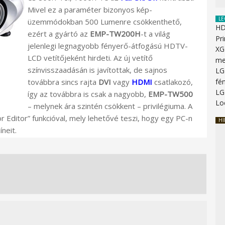
Mivel ez a paraméter bizonyos kép-
LE
üzemmódokban 500 Lumenre csökkenthető,
HD
ezért a gyártó az
EMP-TW200H
-t a világ
Pr
jelenlegi legnagyobb fényerő-átfogású HDTV-
XG
LCD vetítőjeként hirdeti. Az új vetítő
me
színvisszaadásán is javítottak, de sajnos
LG
továbbra sincs rajta
DVI
vagy
HDMI
csatlakozó,
fén
LG
így az továbbra is csak a nagyobb,
EMP-TW500
Lo
– melynek ára szintén csökkent – privilégiuma. A
r Editor” funkcióval, mely lehetővé teszi, hogy egy PC-n
HI
neit.