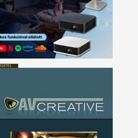
RDETÉS
tkező
gyzés