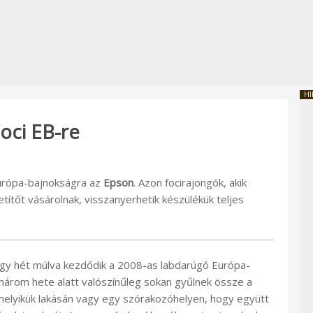
HI
oci EB-re
Európa-bajnokságra az
Epson
. Azon focirajongók, akik
títőt vásárolnak, visszanyerhetik készülékük teljes
gy hét múlva kezdődik a 2008-as labdarúgó Európa-
három hete alatt valószínűleg sokan gyűlnek össze a
melyikük lakásán vagy egy szórakozóhelyen, hogy együtt