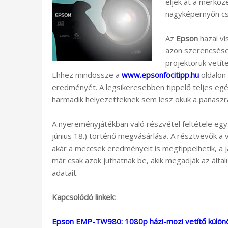
éljék át a mérkőz
nagyképernyőn cso
Az
Epson
hazai vi
azon szerencsése
projektoruk vetít
Ehhez mindössze a
www.epsonfocitipp.hu
oldalon 
eredményét. A legsikeresebben tippelő teljes egé
harmadik helyezetteknek sem lesz okuk a panaszra: 
A nyereményjátékban való részvétel feltétele eg
június 18.) történő megvásárlása. A résztvevők a 
akár a meccsek eredményeit is megtippelhetik, a 
már csak azok juthatnak be, akik megadják az álta
adatait.
Kapcsolódó linkek:
Epson EMP-TW980: 1080p házi-mozi vetítő külön