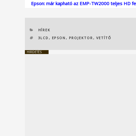
Epson: már kapható az EMP-TW2000 teljes HD fel
KATEGÓRIÁK
HÍREK
CÍMKÉK
3LCD
,
EPSON
,
PROJEKTOR
,
VETÍTŐ
HIRDETÉS