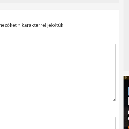
 mezőket
*
karakterrel jelöltük
HI