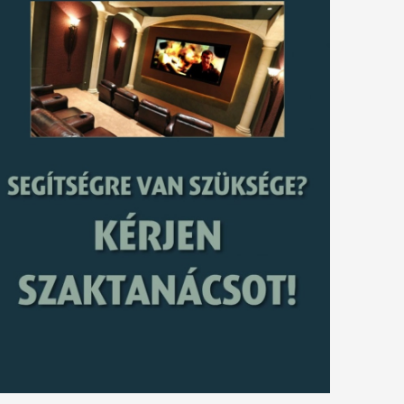
tkező
gyzés