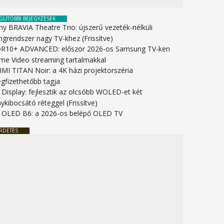
GUTÓBBI BEJEGYZÉSEK
ny BRAVIA Theatre Trio: újszerű vezeték-nélküli
ngrendszer nagy TV-khez (Frissítve)
R10+ ADVANCED: először 2026-os Samsung TV-ken
ime Video streaming tartalmakkal
IMI TITAN Noir: a 4K házi projektorszéria
gfizethetőbb tagja
 Display: fejlesztik az olcsóbb WOLED-et két
ykibocsátó réteggel (Frissítve)
 OLED B6: a 2026-os belépő OLED TV
RDETÉS