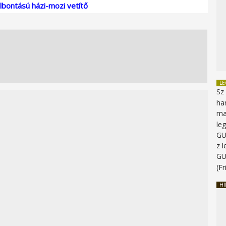
bontású házi-mozi vetítő
L
Sz
ha
ma
le
G
z 
G
(Fr
HI