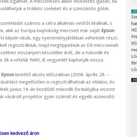
ések izgalmát. A meccsnézés akkor élvezetes igazán, ha
dálhatjuk a trükkös cseleket és a szenzációs gólok.
LE
So
szonteladói számos a célra alkalmas vetítőt kínálnak, s
ha
HD
k, akik az Európa-bajnokság meccseit már saját
Epson
Pr
ett képén nézik, egy nyereményjátékban vehetnek részt.
XG
kell regisztrálniuk, majd megtippelniük az EB meccseinek
me
szében visszanyeri készüléke árát, de a második és
LG
ők a vételár felét, ill. negyedét kaphatják vissza.
fén
LG
y
Epson
kivetítő akciós időszakban (2008. április 28. –
HI
vásárlást megelőzően is regisztrálhatnak az oldalon, és
játék június 18-án kezdődő második fordulójába viszont
luk vásárolt projektor gyári számát és egyéb azonosító
ösen kedvező áron