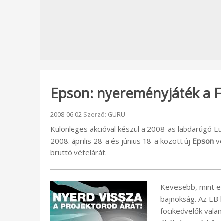
Epson: nyereményjáték a F
Beküldve:
2008-06-02
Szerző:
GURU
Különleges akcióval készül a 2008-as labdarúgó 
2008. április 28-a és június 18-a között új
Epson
ve
bruttó vételárát.
Kevesebb, mint e
bajnokság. Az EB 
focikedvelők vala