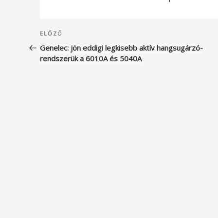
Bejegyzés
Korábbi
ELŐZŐ
navigáció
bejegyzés
Genelec: jön eddigi legkisebb aktív hangsugárzó-
rendszerük a 6010A és 5040A