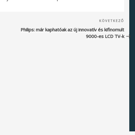
Köve
KÖVETKEZŐ
beje
Philips: már kaphatóak az új innovatív és kifinomult
9000-es LCD TV-k