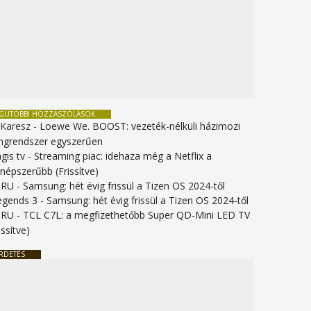
EGUTÓBBI HOZZÁSZÓLÁSOK
 Karesz
-
Loewe We. BOOST: vezeték-nélküli házimozi
ngrendszer egyszerűen
gis tv
-
Streaming piac: idehaza még a Netflix a
gnépszerűbb (Frissítve)
URU
-
Samsung: hét évig frissül a Tizen OS 2024-től
legends 3
-
Samsung: hét évig frissül a Tizen OS 2024-től
URU
-
TCL C7L: a megfizethetőbb Super QD-Mini LED TV
issítve)
RDETÉS