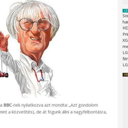
LE
So
ha
HD
Pr
XG
me
LG
fén
LG
HI
a
BBC
-nek nyilatkozva azt mondta: „Azt gondolom
nt a közvetítés), de át fogunk állni a nagyfelbontásra,