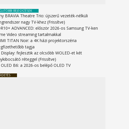
GUTÓBBI BEJEGYZÉSEK
ny BRAVIA Theatre Trio: újszerű vezeték-nélküli
ngrendszer nagy TV-khez (Frissítve)
R10+ ADVANCED: először 2026-os Samsung TV-ken
ime Video streaming tartalmakkal
IMI TITAN Noir: a 4K házi projektorszéria
gfizethetőbb tagja
 Display: fejlesztik az olcsóbb WOLED-et két
ykibocsátó réteggel (Frissítve)
 OLED B6: a 2026-os belépő OLED TV
RDETÉS