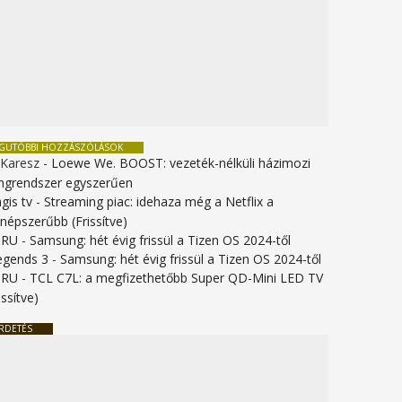
EGUTÓBBI HOZZÁSZÓLÁSOK
 Karesz
-
Loewe We. BOOST: vezeték-nélküli házimozi
ngrendszer egyszerűen
gis tv
-
Streaming piac: idehaza még a Netflix a
gnépszerűbb (Frissítve)
URU
-
Samsung: hét évig frissül a Tizen OS 2024-től
legends 3
-
Samsung: hét évig frissül a Tizen OS 2024-től
URU
-
TCL C7L: a megfizethetőbb Super QD-Mini LED TV
issítve)
RDETÉS