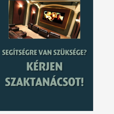
tkező
gyzés