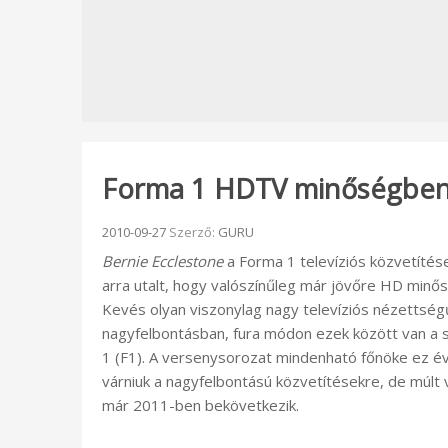
Forma 1 HDTV minőségben
Beküldve:
2010-09-27
Szerző:
GURU
Bernie Ecclestone
a Forma 1 televíziós közvetítése
arra utalt, hogy valószínűleg már jövőre HD minős
Kevés olyan viszonylag nagy televíziós nézettsé
nagyfelbontásban, fura módon ezek között van a s
1 (F1). A versenysorozat mindenható főnöke ez év
várniuk a nagyfelbontású közvetítésekre, de múlt 
már 2011-ben bekövetkezik.