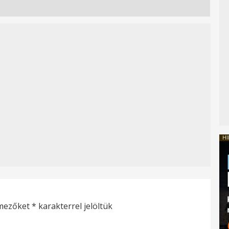
HI
 mezőket
*
karakterrel jelöltük