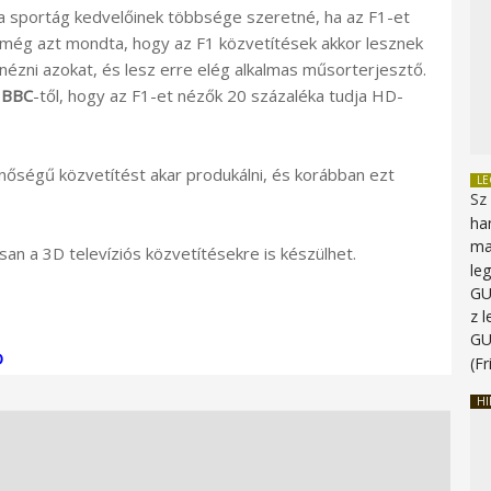
a sportág kedvelőinek többsége szeretné, ha az F1-et
még azt mondta, hogy az F1 közvetítések akkor lesznek
nézni azokat, és lesz erre elég alkalmas műsorterjesztő.
a
BBC
-től, hogy az F1-et nézők 20 százaléka tudja HD-
inőségű közvetítést akar produkálni, és korábban ezt
L
Sz
ha
ma
ssan a 3D televíziós közvetítésekre is készülhet.
le
G
z 
G
D
(Fr
HI