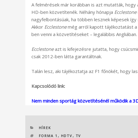
A felmérések már korábban is azt mutatták, hogy 
HD-ben közvetítenék. Néhány hónapja
Ecclestone
nagyfelbontásúak, ha többen lesznek képesek így 
Akkor
Ecclestone
még arról kapott tájékoztatást 
ben venni a közvetítéseket – legalábbis Angliában.
Ecclestone
azt is kifejezésre jutatta, hogy csúcsm
csak 2012-ben látta garantáltnak.
Talán lesz, aki tájékoztatja az F1 főnökét, hogy la
Kapcsolódó link:
Nem minden sportág közvetítésénél működik a 3
KATEGÓRIÁK
HÍREK
CÍMKÉK
FORMA 1
,
HDTV
,
TV