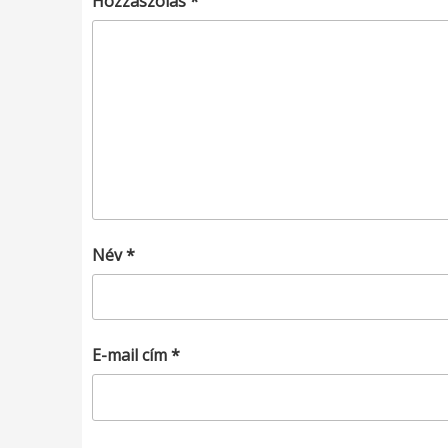
Hozzászólás
*
Név
*
E-mail cím
*