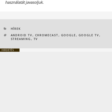
használatát javasoljuk.
KATEGÓRIÁK
HÍREK
CÍMKÉK
ANDROID TV
,
CHROMECAST
,
GOOGLE
,
GOOGLE TV
,
STREAMING
,
TV
HIRDETÉS