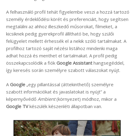
A felhasználó profil tehát figyelembe veszi a hozzá tartozó
személy érdeklődési körét és preferenciáit, hogy segítsen
megtalálni az ahhoz illeszkedő műsorokat, filmeket, a
kicsiknek pedig gyerekprofil állítható be, hogy szülői
felügyelet mellett érhessék el a nekik szóló tartalmakat. A
profilhoz tartozó saját nézési listához mindenki maga
adhat hozzá és menthet el tartalmakat. A profil pedig
összekapcsolódik a fiók
Google Assistant
hangsegéddel,
így keresés során személyre szabott válaszokat nyújt.
A
Google
„egy pillantással (áttekinthető) személyre
szabott információkat és javaslatokat is nyújt” a
képernyővédő
Ambient
(környezet) módhoz, mikor a
Google TV
készülék készenléti állapotban van.