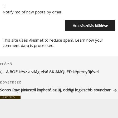
Notify me of new posts by email.
This site uses Akismet to reduce spam.
Learn how your
comment data is processed.
Bejegyzés
Korábbi
ELŐZŐ
navigáció
bejegyzés
A BOE kész a világ első 8K AMQLED képernyőjével
Következő
KÖVETKEZŐ
bejegyzés
Sonos Ray: júniustól kapható az új, eddigi legkisebb soundbar
HIRDETÉS