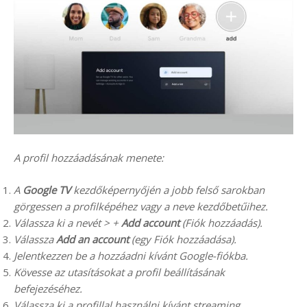
A profil hozzáadásának menete:
A
Google TV
kezdőképernyőjén a jobb felső sarokban
görgessen a profilképéhez vagy a neve kezdőbetűihez.
Válassza ki a nevét > +
Add account
(Fiók hozzáadás).
Válassza
Add an account
(egy Fiók hozzáadása).
Jelentkezzen be a hozzáadni kívánt Google-fiókba.
Kövesse az utasításokat a profil beállításának
befejezéséhez.
Válassza ki a profillal használni kívánt streaming