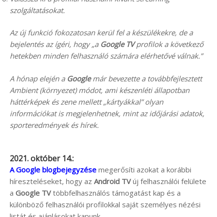
szolgáltatásokat.
Az új funkció fokozatosan kerül fel a készülékekre, de a
bejelentés az ígéri, hogy „a
Google TV
profilok a következő
hetekben minden felhasználó számára elérhetővé válnak.”
A hónap elején a
Google
már bevezette a továbbfejlesztett
Ambient (környezet) módot, ami készenléti állapotban
háttérképek és zene mellett „kártyákkal” olyan
információkat is megjelenhetnek, mint az időjárási adatok,
sporteredmények és hírek.
2021. október 14.:
A Google blogbejegyzése
megerősíti azokat a korábbi
híreszteléseket, hogy az
Android TV
új felhasználói felülete
a
Google TV
többfelhasználós támogatást kap és a
különböző felhasználói profilokkal saját személyes nézési
listát és ajánlásokat kapunk.