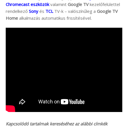
Chromecast eszközök
valamint
Google TV
kezelőfelülettel
rendelkező
Sony
és
TCL
TV-k – valószínűleg a
Google TV
Home
alkalmazás automatikus frissítésével.
Kapcsolódó tartalmak kereséséhez az alábbi címkék