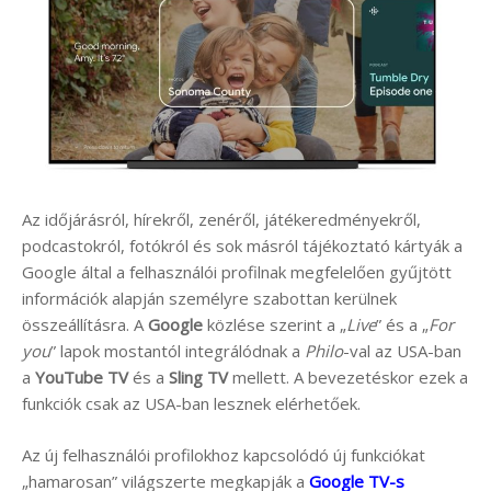
Az időjárásról, hírekről, zenéről, játékeredményekről,
podcastokról, fotókról és sok másról tájékoztató kártyák a
Google által a felhasználói profilnak megfelelően gyűjtött
információk alapján személyre szabottan kerülnek
összeállításra. A
Google
közlése szerint a „
Live
” és a „
For
you
” lapok mostantól integrálódnak a
Philo
-val az USA-ban
a
YouTube TV
és a
Sling TV
mellett. A bevezetéskor ezek a
funkciók csak az USA-ban lesznek elérhetőek.
Az új felhasználói profilokhoz kapcsolódó új funkciókat
„hamarosan” világszerte megkapják a
Google TV-s