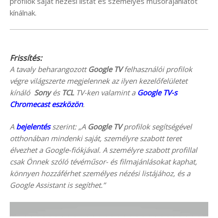
profilok saját nézési listát és személyes műsorajánlatot
kínálnak.
Frissítés:
A tavaly beharangozott
Google TV
felhasználói profilok
végre világszerte megjelennek az ilyen kezelőfelületet
kínáló
Sony
és
TCL
TV-ken valamint a
Google TV-s
Chromecast eszközön
.
A
bejelentés
szerint: „A
Google TV
profilok segítségével
otthonában mindenki saját, személyre szabott teret
élvezhet a Google-fiókjával. A személyre szabott profillal
csak Önnek szóló tévéműsor- és filmajánlásokat kaphat,
könnyen hozzáférhet személyes nézési listájához, és a
Google Assistant is segíthet.”