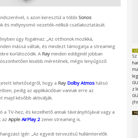
endszerével, s azon keresztül a többi
Sonos
k és mélynyomó vezeték-nélküli csatlakoztatását.
ényben úgy fogalmaz: „Az otthonok mozikká,
nden mássá váltak, és mindezt támogatja a streaming
L
ekre korlátozódik. A
Ray
minden eddiginél jobban
Sz
 köszönhetően kisebb méretének, mégis lenyűgöző
ha
ma
le
G
etett lehetőségről, hogy a
Ray
Dolby Atmos
hátsó
z 
tben, pedig az applikációban vannak erre az
G
ót majd később aktiválják.
(Fr
ó a TV-hez, és kezelhető annak távirányítójával vagy a
HI
t az
Apple
AirPlay 2
zenei streaming is.
hangzást ígér: „Az egyedi tervezésű hullámterelők