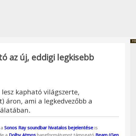
HI
ó az új, eddigi legkisebb
lesz kapható világszerte,
t) áron, ami a legkedvezőbb a
nálatában.
 a
Sonos Ray soundbar hivatalos bejelentése
is
de a
Dolby Atmos
hangformátumot támogató
Beam (Gen