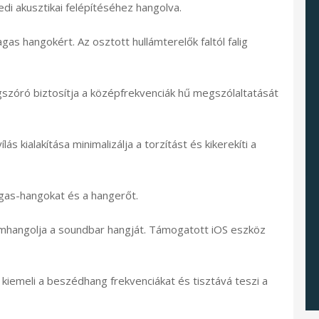
di akusztikai felépítéséhez hangolva.
s hangokért. Az osztott hullámterelők faltól falig
szóró biztosítja a középfrekvenciák hű megszólaltatását
s kialakítása minimalizálja a torzítást és kikerekíti a
magas-hangokat és a hangerőt.
nomhangolja a soundbar hangját. Támogatott iOS eszköz
 kiemeli a beszédhang frekvenciákat és tisztává teszi a