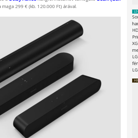
 maga 299 € (kb. 120.000 Ft) árával.
LE
So
ha
HD
Pr
XG
me
LG
fén
LG
HI