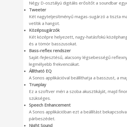
Négy D-osztályú digitális erősítőt a soundbar egye
Tweeter
Két nagyteljesítményű magas-sugárzó a tiszta maga
vetítik a hangot.
Középsugárzók
Két középre helyezett, nagy-hatásfokú középhang
és a tömör basszusokat.
Bass-reflex rendszer
Saját-fejlesztésű, alacsony légsebességű reflexnyílá
legmélyebb frekvenciákat.
Állítható EQ
A Sonos applikációval beállíthatja a basszust, a 
Trueplay
Ez a szoftver méri a szoba akusztikáját, majd fi
szükséges.
Speech Enhancement
A Sonos applikációban ezt a beállítást bekapcsolva
párbeszédet.
Night Sound