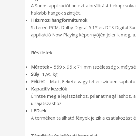
A Sonos applikációban ezt a beállítást bekapcsolva
halkabb hangok szintjét.
Házimozi hangformátumok
Sztereó PCM, Dolby Digital 5.1* és DTS Digital Su
applikáció Now Playing képernyőjén jelenik meg, a
Részletek
Méretek
– 559 x 95 x 71 mm (szélesség x mélys
Súly
-1,95 kg
Felület
– Matt; Fekete vagy fehér színben kapható
Kapacitív kezelők
Érintse meg a lejátszáshoz, pillanatmegálláshoz, 
újrajátszáshoz.
LED-ek
A terméken található fények jelzik a csatlakozást é
Tápellátás és hálózati kapcsolat