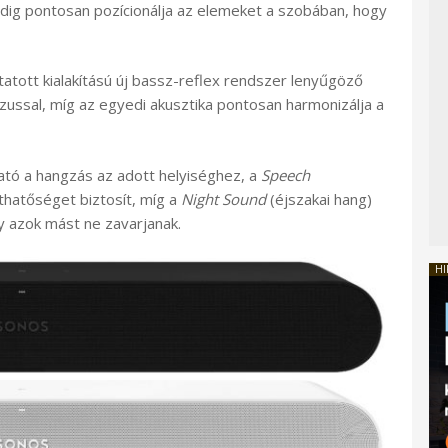
s pedig pontosan pozícionálja az elemeket a szobában, hogy
atott kialakítású új bassz-reflex rendszer lenyűgöző
zussal, míg az egyedi akusztika pontosan harmonizálja a
ató a hangzás az adott helyiséghez, a
Speech
hatőséget biztosít, míg a
Night Sound
(éjszakai hang)
y azok mást ne zavarjanak.
HI