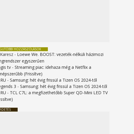
EGUTÓBBI HOZZÁSZÓLÁSOK
 Karesz
-
Loewe We. BOOST: vezeték-nélküli házimozi
ngrendszer egyszerűen
gis tv
-
Streaming piac: idehaza még a Netflix a
gnépszerűbb (Frissítve)
URU
-
Samsung: hét évig frissül a Tizen OS 2024-től
legends 3
-
Samsung: hét évig frissül a Tizen OS 2024-től
URU
-
TCL C7L: a megfizethetőbb Super QD-Mini LED TV
issítve)
RDETÉS