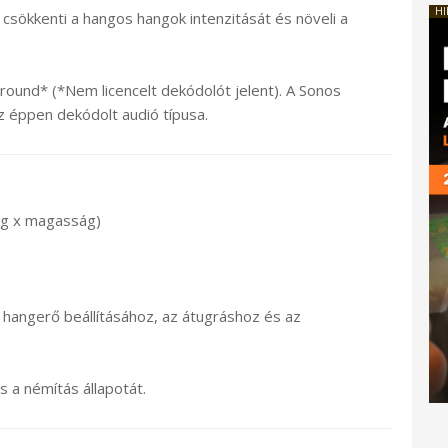
HI
 csökkenti a hangos hangok intenzitását és növeli a
rround* (*Nem licencelt dekódolót jelent). A Sonos
z éppen dekódolt audió típusa.
ég x magasság)
a hangerő beállításához, az átugráshoz és az
s a némítás állapotát.