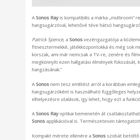
A
Sonos Ray
is kompatibilis a márka „multiroom” r
hangsugárzóval, lehetővé téve hátsó hangsugárzó
Patrick Spence
, a
Sonos
vezérigazgatója a közlem
fitnesztermekké, játékközpontokká és még sok mi
korszak, ami már nemcsak a TV-re, zenére és film
megkönnyíti ezen hallgatási élmények fokozását,
hangzásának.”
A
Sonos
nem tesz említést arról a korábban emleg
hangsugárzóként is használható függőleges helyze
elhelyezésre utalások, így lehet, hogy ezt a funkci
A
Sonos Ray
optikai bemenetén át csatlakoztathat
Sonos
applikációval is. Természetesen támogatot
Kompakt mérete ellenére a
Sonos
szobát betöltő 