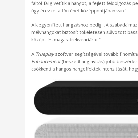
faltól-falig vetítik a hangot, a fejlett feldolgozá
úgy érezze, a történet középpontjában van.”
A kiegyenlített hangzáshoz pedig: „A szabadalmazt
mélyhangokat biztosít tökéletesen súlyozott bass
közép- és magas-frekvenciákat.”
A
Trueplay
szoftver segítségével tovább finomíth
Enhancement
(beszédhangjavítás) jobb beszédért
csökkenti a hangos hangeffektek intenzitását, hog