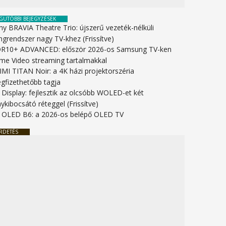
GUTÓBBI BEJEGYZÉSEK
ny BRAVIA Theatre Trio: újszerű vezeték-nélküli
ngrendszer nagy TV-khez (Frissítve)
R10+ ADVANCED: először 2026-os Samsung TV-ken
ime Video streaming tartalmakkal
IMI TITAN Noir: a 4K házi projektorszéria
gfizethetőbb tagja
 Display: fejlesztik az olcsóbb WOLED-et két
ykibocsátó réteggel (Frissítve)
 OLED B6: a 2026-os belépő OLED TV
RDETÉS