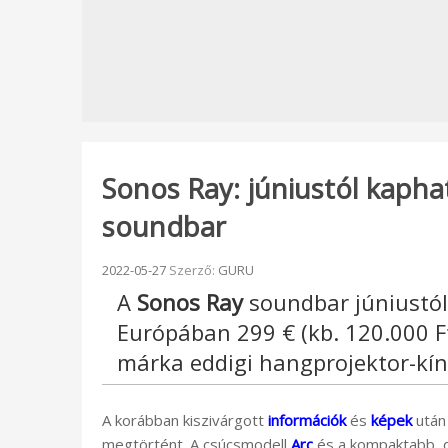
Sonos Ray: júniustól kaphat
soundbar
Beküldve:
2022-05-27
Szerző:
GURU
A
Sonos Ray
soundbar júniustól 
Európában 299 € (kb. 120.000 F
márka eddigi hangprojektor-kí
A korábban kiszivárgott
információk
és
képek
után
megtörtént. A csúcsmodell
Arc
és a kompaktabb, 