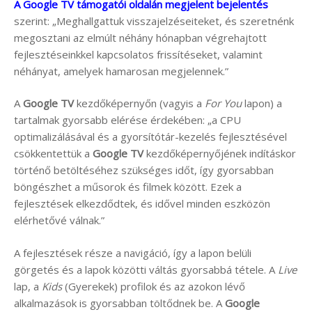
A Google TV támogatói oldalán megjelent bejelentés
szerint: „Meghallgattuk visszajelzéseiteket, és szeretnénk
megosztani az elmúlt néhány hónapban végrehajtott
fejlesztéseinkkel kapcsolatos frissítéseket, valamint
néhányat, amelyek hamarosan megjelennek.”
A
Google TV
kezdőképernyőn (vagyis a
For You
lapon) a
tartalmak gyorsabb elérése érdekében: „a CPU
optimalizálásával és a gyorsítótár-kezelés fejlesztésével
csökkentettük a
Google TV
kezdőképernyőjének indításkor
történő betöltéséhez szükséges időt, így gyorsabban
böngészhet a műsorok és filmek között. Ezek a
fejlesztések elkezdődtek, és idővel minden eszközön
elérhetővé válnak.”
A fejlesztések része a navigáció, így a lapon belüli
görgetés és a lapok közötti váltás gyorsabbá tétele. A
Live
lap, a
Kids
(Gyerekek) profilok és az azokon lévő
alkalmazások is gyorsabban töltődnek be. A
Google