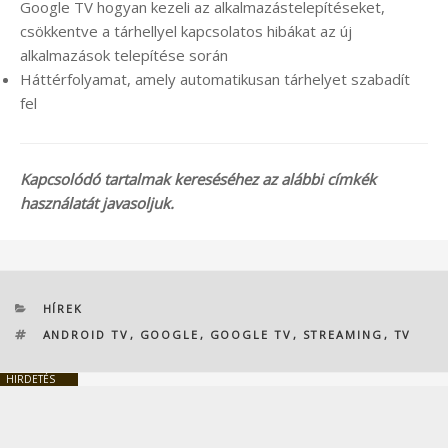
Google TV hogyan kezeli az alkalmazástelepítéseket,
csökkentve a tárhellyel kapcsolatos hibákat az új
alkalmazások telepítése során
Háttérfolyamat, amely automatikusan tárhelyet szabadít
fel
Kapcsolódó tartalmak kereséséhez az alábbi címkék
használatát javasoljuk.
KATEGÓRIÁK
HÍREK
CÍMKÉK
ANDROID TV
,
GOOGLE
,
GOOGLE TV
,
STREAMING
,
TV
HIRDETÉS