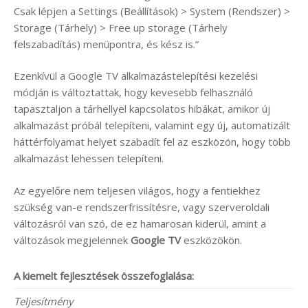
Csak lépjen a Settings (Beállítások) > System (Rendszer) >
Storage (Tárhely) > Free up storage (Tárhely
felszabadítás) menüpontra, és kész is.”
Ezenkívül a Google TV alkalmazástelepítési kezelési
módján is változtattak, hogy kevesebb felhasználó
tapasztaljon a tárhellyel kapcsolatos hibákat, amikor új
alkalmazást próbál telepíteni, valamint egy új, automatizált
háttérfolyamat helyet szabadít fel az eszközön, hogy több
alkalmazást lehessen telepíteni.
Az egyelőre nem teljesen világos, hogy a fentiekhez
szükség van-e rendszerfrissítésre, vagy szerveroldali
változásról van szó, de ez hamarosan kiderül, amint a
változások megjelennek
Google TV
eszközökön.
A kiemelt fejlesztések összefoglalása:
Teljesítmény