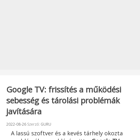
Google TV: frissítés a működési
sebesség és tárolási problémák
javítására
Beküldve:
2022-08-26
Szerző:
GURU
A lassú szoftver és a kevés tárhely okozta