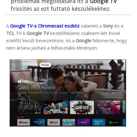
problémák megoldására itt a
Google TV
frissítés az ezt futtató készülékekhez.
A
Google TV-s Chromecast eszköz
valamint a
Sony
és a
TCL
TV-k
Google TV
kezelőfelülete csaknem két évvel
ezelőtt került bevezetésre, és a
Google
felismerte, hogy
nem ártana javítani a felhasználói élményen.