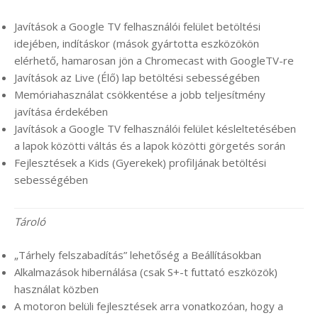
Javítások a Google TV felhasználói felület betöltési
idejében, indításkor (mások gyártotta eszközökön
elérhető, hamarosan jön a Chromecast with GoogleTV-re
Javítások az Live (Élő) lap betöltési sebességében
Memóriahasználat csökkentése a jobb teljesítmény
javítása érdekében
Javítások a Google TV felhasználói felület késleltetésében
a lapok közötti váltás és a lapok közötti görgetés során
Fejlesztések a Kids (Gyerekek) profiljának betöltési
sebességében
Tároló
„Tárhely felszabadítás” lehetőség a Beállításokban
Alkalmazások hibernálása (csak S+-t futtató eszközök)
használat közben
A motoron belüli fejlesztések arra vonatkozóan, hogy a