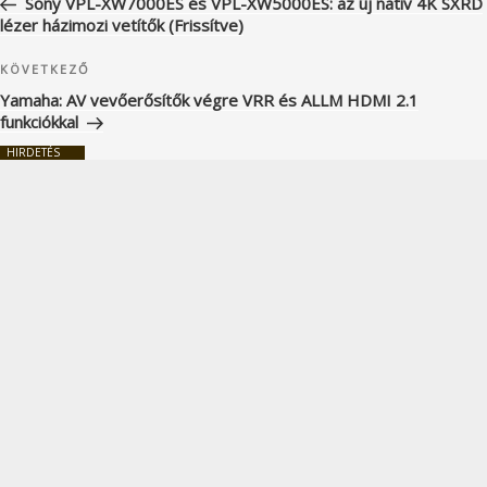
Sony VPL-XW7000ES és VPL-XW5000ES: az új natív 4K SXRD
lézer házimozi vetítők (Frissítve)
Következő
KÖVETKEZŐ
bejegyzés
Yamaha: AV vevőerősítők végre VRR és ALLM HDMI 2.1
funkciókkal
HIRDETÉS