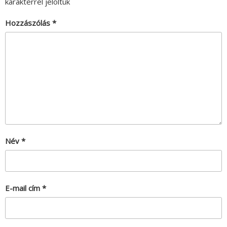
karakterrel jelöltük
Hozzászólás
*
Név
*
E-mail cím
*