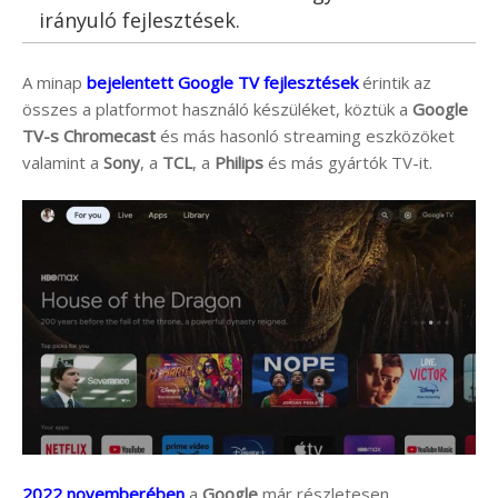
irányuló fejlesztések.
A minap
bejelentett Google TV fejlesztések
érintik az
összes a platformot használó készüléket, köztük a
Google
TV-s
Chromecast
és más hasonló streaming eszközöket
valamint a
Sony
, a
TCL
, a
Philips
és más gyártók TV-it.
2022 novemberében
a
Google
már részletesen