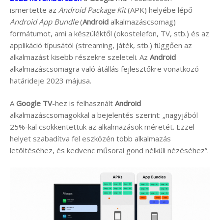
ismertette az
Android Package Kit
(APK) helyébe lépő
Android App Bundle
(
Android
alkalmazáscsomag)
formátumot, ami a készüléktől (okostelefon, TV, stb.) és az
applikáció típusától (streaming, játék, stb.) függően az
alkalmazást kisebb részekre szeleteli. Az
Android
alkalmazáscsomagra való átállás fejlesztőkre vonatkozó
határideje 2023 májusa.
A
Google TV
-hez is felhasznált
Android
alkalmazáscsomagokkal a bejelentés szerint: „nagyjából
25%-kal csökkentettük az alkalmazások méretét. Ezzel
helyet szabadítva fel eszközén több alkalmazás
letöltéséhez, és kedvenc műsorai gond nélküli nézéséhez”.