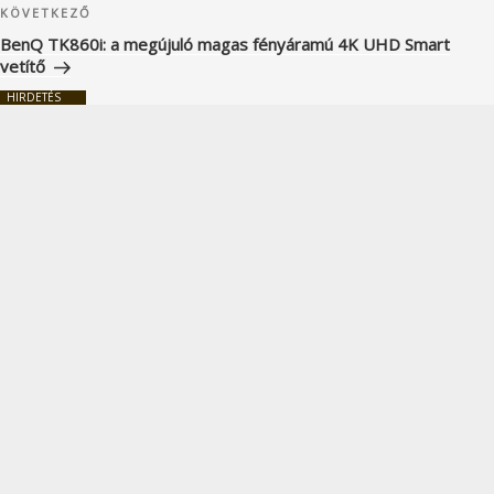
Következő
KÖVETKEZŐ
bejegyzés
BenQ TK860i: a megújuló magas fényáramú 4K UHD Smart
vetítő
HIRDETÉS