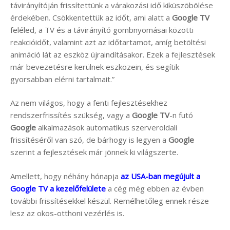
távirányítóján frissítettünk a várakozási idő kiküszöbölése
érdekében. Csökkentettük az időt, ami alatt a
Google TV
feléled, a TV és a távirányító gombnyomásai közötti
reakcióidőt, valamint azt az időtartamot, amíg betöltési
animáció lát az eszköz újraindításakor. Ezek a fejlesztések
már bevezetésre kerülnek eszközein, és segítik
gyorsabban elérni tartalmait.”
Az nem világos, hogy a fenti fejlesztésekhez
rendszerfrissítés szükség, vagy a
Google TV
-n futó
Google
alkalmazások automatikus szerveroldali
frissítéséről van szó, de bárhogy is legyen a
Google
szerint a fejlesztések már jönnek ki világszerte.
Amellett, hogy néhány hónapja
az USA-ban megújult a
Google TV a kezelőfelülete
a cég még ebben az évben
további frissítésekkel készül. Remélhetőleg ennek része
lesz az okos-otthoni vezérlés is.