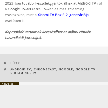
2023-ban további készülékgyártók állnak át
Android TV
-ről
a
Google TV
-felületre TV-ken és más streaming
eszközökön, mint a
Xiaomi TV Box S 2. generációja
esetében is.
Kapcsolódó tartalmak kereséséhez az alábbi címkék
használatát javasoljuk.
KATEGÓRIÁK
HÍREK
CÍMKÉK
ANDROID TV
,
CHROMECAST
,
GOOGLE
,
GOOGLE TV
,
STREAMING
,
TV
HIRDETÉS