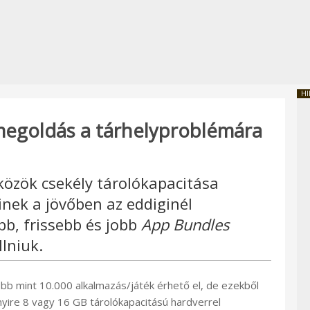
HI
megoldás a tárhelyproblémára
özök csekély tárolókapacitása
inek a jövőben az eddiginél
bb, frissebb és jobb
App Bundles
lniuk.
bb mint 10.000 alkalmazás/játék érhető el, de ezekből
bnyire 8 vagy 16 GB tárolókapacitású hardverrel