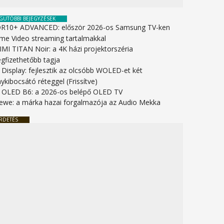
GUTÓBBI BEJEGYZÉSEK
R10+ ADVANCED: először 2026-os Samsung TV-ken
ime Video streaming tartalmakkal
IMI TITAN Noir: a 4K házi projektorszéria
gfizethetőbb tagja
 Display: fejlesztik az olcsóbb WOLED-et két
ykibocsátó réteggel (Frissítve)
 OLED B6: a 2026-os belépő OLED TV
ewe: a márka hazai forgalmazója az Audio Mekka
RDETÉS