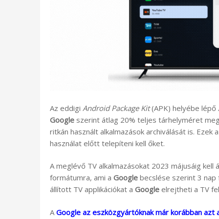
Az eddigi
Android Package Kit
(APK) helyébe lépő
Google
szerint átlag 20% teljes tárhelyméret meg
ritkán használt alkalmazások archiválását is. Eze
használat előtt telepíteni kell őket.
A meglévő TV alkalmazásokat 2023 májusáig kell át
formátumra, ami a
Google
becslése szerint 3 nap 
állított TV applikációkat a
Google
elrejtheti a TV fel
A
Google az eszközgyártóknak már korábban azt a