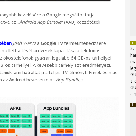
ékonyabb kezelésére a
Google
megváltoztatja
etve az „
Android App Bundle
” (AAB) közzétételi
ésében
Josh Wentz
a
Google TV
termékmenedzsere
L
Sz
 mellett a tévéhardverek kapacitása a telefonos
ha
z okostelefonok gyakran legalább 64 GB-os tárhellyel
ma
B-os tárhellyel. A kevesebb tárhely azt eredményezi,
le
ítaniuk, ami hátráltatja a teljes TV-élményt. Ennek és más
G
n az
Android
bevezette az
App Bundles
z 
G
(Fr
HI