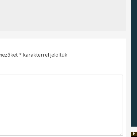
 mezőket
*
karakterrel jelöltük
HI