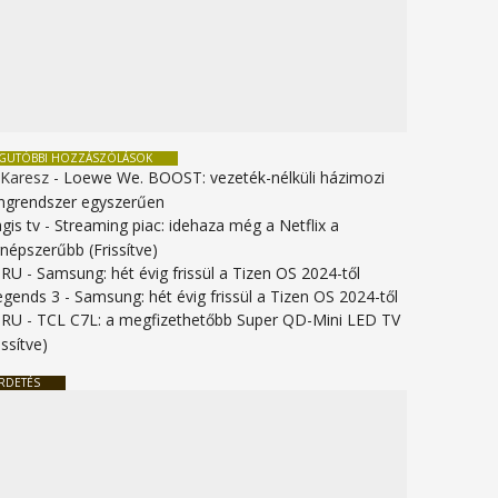
EGUTÓBBI HOZZÁSZÓLÁSOK
 Karesz
-
Loewe We. BOOST: vezeték-nélküli házimozi
ngrendszer egyszerűen
gis tv
-
Streaming piac: idehaza még a Netflix a
gnépszerűbb (Frissítve)
URU
-
Samsung: hét évig frissül a Tizen OS 2024-től
legends 3
-
Samsung: hét évig frissül a Tizen OS 2024-től
URU
-
TCL C7L: a megfizethetőbb Super QD-Mini LED TV
issítve)
RDETÉS