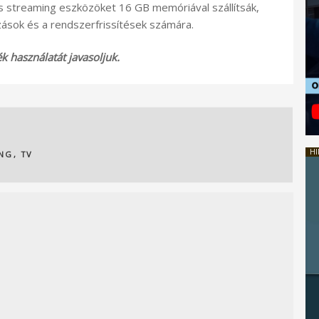
 streaming eszközöket 16 GB memóriával szállítsák,
zások és a rendszerfrissítések számára.
 használatát javasoljuk.
HI
ING
,
TV