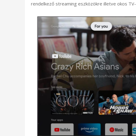
rendelkező streaming eszközökre illetve okos TV-