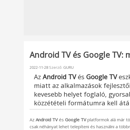
Android TV és Google TV: 
Beküldve:
2022-11-28
Szerző:
GURU
Az
Android TV
és
Google TV
eszk
miatt az alkalmazások fejlesztő
kevesebb helyet foglaló, gyorsa
közzétételi formátumra kell átál
Az
Android TV
és
Google TV
platformok alá már tö
csak néhányat lehet telepíteni és használni a töb