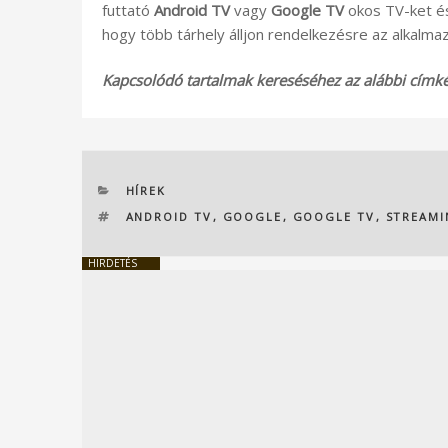
futtató
Android TV
vagy
Google TV
okos TV-ket és
hogy több tárhely álljon rendelkezésre az alkalma
Kapcsolódó tartalmak kereséséhez az alábbi címkék
KATEGÓRIÁK
HÍREK
CÍMKÉK
ANDROID TV
,
GOOGLE
,
GOOGLE TV
,
STREAM
HIRDETÉS