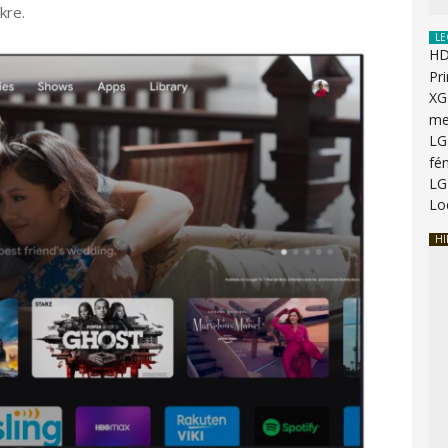
kre.
LE
HD
Pr
XG
me
LG
fén
LG
Lo
HI