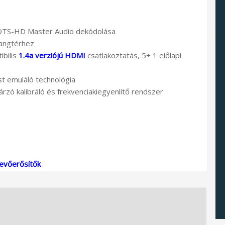
DTS-HD Master Audio dekódolása
hangtérhez
ibilis
1.4a verziójú HDMI
csatlakoztatás, 5+ 1 előlapi
t emuláló technológia
zó kalibráló és frekvenciakiegyenlítő rendszer
evőerősítők