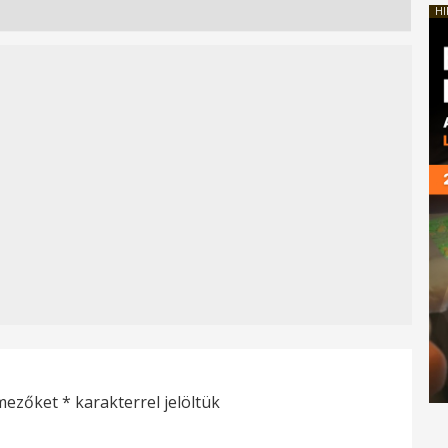
HI
 mezőket
*
karakterrel jelöltük