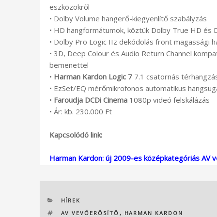
eszközökről
• Dolby Volume hangerő-kiegyenlítő szabályzás
• HD hangformátumok, köztük Dolby True HD és 
• Dolby Pro Logic IIz dekódolás front magassági 
• 3D, Deep Colour és Audio Return Channel kompat
bemenettel
•
Harman Kardon Logic 7
7.1 csatornás térhangzás
• EzSet/EQ mérőmikrofonos automatikus hangsugár
•
Faroudja DCDi Cinema
1080p videó felskálázás
• Ár: kb. 230.000 Ft
Kapcsolódó link:
Harman Kardon: új 2009-es középkategóriás AV v
KATEGÓRIÁK
HÍREK
CÍMKÉK
AV VEVŐERŐSÍTŐ
,
HARMAN KARDON