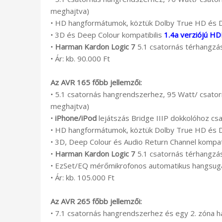
meghajtva)
• HD hangformátumok, köztük Dolby True HD és 
• 3D és Deep Colour kompatibilis
1.4a verziójú H
•
Harman Kardon Logic 7
5.1 csatornás térhangzás
• Ár: kb. 90.000 Ft
Az AVR 165 főbb jellemzői:
• 5.1 csatornás hangrendszerhez, 95 Watt/ csato
meghajtva)
•
iPhone/iPod
lejátszás Bridge IIIP dokkolóhoz cs
• HD hangformátumok, köztük Dolby True HD és 
• 3D, Deep Colour és Audio Return Channel kompat
•
Harman Kardon Logic 7
5.1 csatornás térhangzás
• EzSet/EQ mérőmikrofonos automatikus hangsugár
• Ár: kb. 105.000 Ft
Az AVR 265 főbb jellemzői:
• 7.1 csatornás hangrendszerhez és egy 2. zóna 