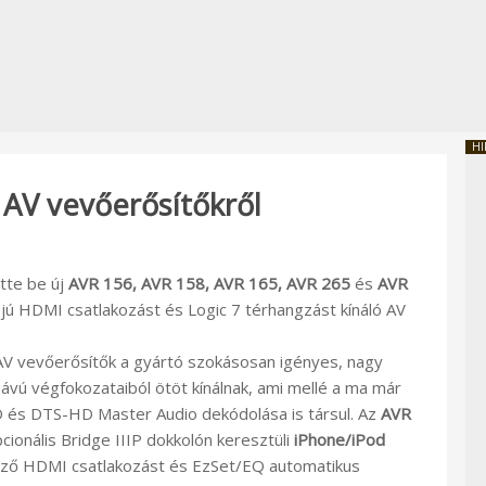
HI
AV vevőerősítőkről
ette be új
AVR 156, AVR 158, AVR 165, AVR 265
és
AVR
jú HDMI csatlakozást és Logic 7 térhangzást kínáló AV
V vevőerősítők a gyártó szokásosan igényes, nagy
sávú végfokozataiból ötöt kínálnak, ami mellé a ma már
 és DTS-HD Master Audio dekódolása is társul. Az
AVR
cionális Bridge IIIP dokkolón keresztüli
iPhone/iPod
kező HDMI csatlakozást és EzSet/EQ automatikus