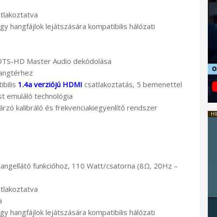
atlakoztatva
gy hangfájlok lejátszására kompatibilis hálózati
DTS-HD Master Audio dekódolása
hangtérhez
ibilis
1.4a verziójú HDMI
csatlakoztatás, 5 bemenettel
t emuláló technológia
zó kalibráló és frekvenciakiegyenlítő rendszer
HI
angellátó funkcióhoz, 110 Watt/csatorna (8Ω, 20Hz –
atlakoztatva
a
gy hangfájlok lejátszására kompatibilis hálózati