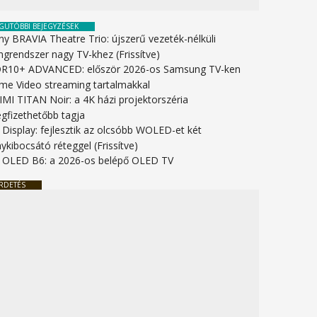
GUTÓBBI BEJEGYZÉSEK
ny BRAVIA Theatre Trio: újszerű vezeték-nélküli
ngrendszer nagy TV-khez (Frissítve)
R10+ ADVANCED: először 2026-os Samsung TV-ken
ime Video streaming tartalmakkal
IMI TITAN Noir: a 4K házi projektorszéria
gfizethetőbb tagja
 Display: fejlesztik az olcsóbb WOLED-et két
ykibocsátó réteggel (Frissítve)
 OLED B6: a 2026-os belépő OLED TV
RDETÉS