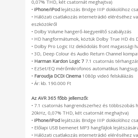
0,07% THD, két csatornát meghajtva)
•
iPhone/iPod
lejátszás Bridge IIIP dokkolóhoz cs
• Hálózati csatlakozás internetrádió eléréséhez va
eszközökről
• Dolby Volume hangerő-kiegyenlítő szabályzás
• HD hangformátumok, köztük Dolby True HD és 
• Dolby Pro Logic IIz dekódolás front magassági 
• 3D, Deep Colour és Audio Return Channel kompat
•
Harman Kardon Logic 7
7.1 csatornás térhangzás
• EzSet/EQ mérőmikrofonos automatikus hangsugár
•
Faroudja DCDi Cinema
1080p videó felskálázás
• Ár: kb. 190.000 Ft
Az AVR 365 főbb jellemzői:
• 7.1 csatornás hangrendszerhez és többszobás h
20kHz, 0,07% THD, két csatornát meghajtva)
•
iPhone/iPod
lejátszás Bridge IIIP dokkolóhoz cs
• Előlapi USB bemenet MP3 hangfájlok lejátszásár
• Hálózati csatlakozás internetrádió eléréséhez va