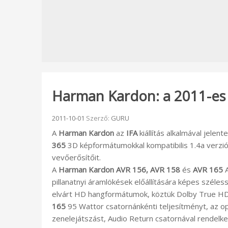
Harman Kardon: a 2011-es 
Beküldve:
2011-10-01
Szerző:
GURU
A
Harman Kardon
az
IFA
kiállítás alkalmával jelent
365
3D képformátumokkal kompatibilis 1.4a verzió
vevőerősítőit.
A
Harman Kardon AVR 156, AVR 158
és
AVR 165
A
pillanatnyi áramlökések előállítására képes széles
elvárt HD hangformátumok, köztük Dolby True HD
165
95 Wattor csatornánkénti teljesítményt, az op
zenelejátszást, Audio Return csatornával rendel