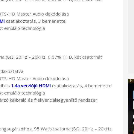
DTS-HD Master Audio dekódolása
DMI
csatlakoztatás, 3 bemenettel
t emuláló technológia
rna (8Ω, 20Hz – 20kHz, 0,07% THD, két csatornát
atlakoztatva
DTS-HD Master Audio dekódolása
HI
ibilis
1.4a verziójú HDMI
csatlakoztatás, 4 bemenettel
t emuláló technológia
zó kalibráló és frekvenciakiegyenlítő rendszer
hangsugárzóihoz, 95 Watt/csatorna (8Ω, 20Hz – 20kHz,