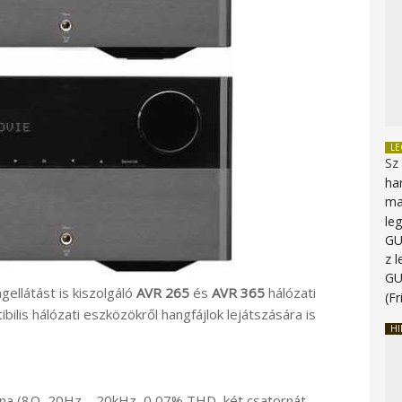
L
Sz
ha
ma
le
G
z 
G
ellátást is kiszolgáló
AVR 265
és
AVR 365
hálózati
(Fr
ilis hálózati eszközökről hangfájlok lejátszására is
HI
rna (8Ω, 20Hz – 20kHz, 0,07% THD, két csatornát