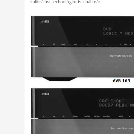
kalibrálási technológiát is kínál már.