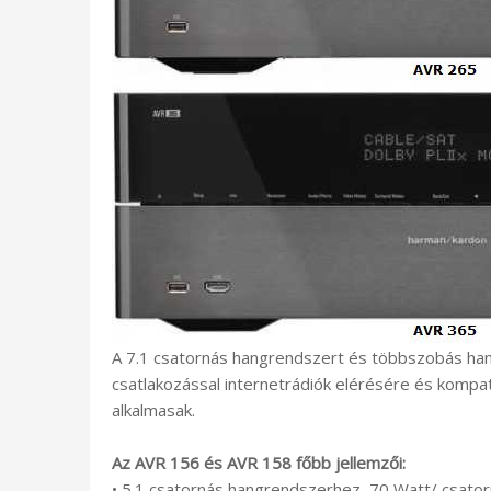
A 7.1 csatornás hangrendszert és többszobás hang
csatlakozással internetrádiók elérésére és kompatib
alkalmasak.
Az AVR 156 és AVR 158 főbb jellemzői:
• 5.1 csatornás hangrendszerhez, 70 Watt/ csato