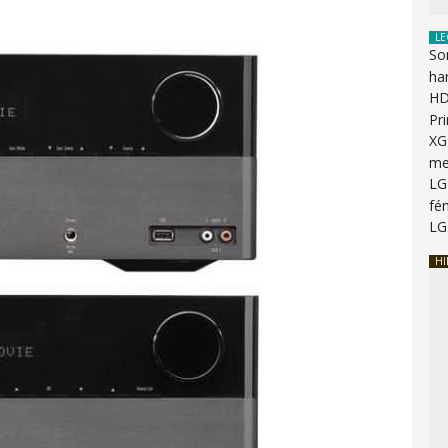
LE
So
ha
HD
Pr
XG
me
LG
fén
LG
HI