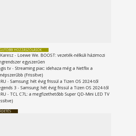
EGUTÓBBI HOZZÁSZÓLÁSOK
 Karesz
-
Loewe We. BOOST: vezeték-nélküli házimozi
ngrendszer egyszerűen
gis tv
-
Streaming piac: idehaza még a Netflix a
gnépszerűbb (Frissítve)
URU
-
Samsung: hét évig frissül a Tizen OS 2024-től
legends 3
-
Samsung: hét évig frissül a Tizen OS 2024-től
URU
-
TCL C7L: a megfizethetőbb Super QD-Mini LED TV
issítve)
RDETÉS