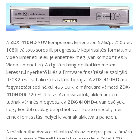
A
ZDX-410HD
YUV komponens kimenetén 576i/p, 720p és
1080i váltott-soros ill. progresszív képfrissítés formátumú
videó kimeneti jelek jelenhetnek meg (van kompozit és S-
Video kimenet is). A digitális hang optikai kimeneten
keresztül nyerhető ki és a firmware frissítésére szolgáló
RS232-es csatlakozó is található rajta. A
ZDX-410HD
ára
fogyasztási adó nélkül 465 EUR, a márciusra várható
ZDX-
410HDIR
720 EUR lesz. Azon vásárlók, akik már nem
tudnak várni és megveszik a
ZDX-410HD
-t van esélyük,
hogy később utólag beépíthetik az Irdeto modult, mert
ennek forrasztási helyei ki vannak alakítva a panelen.
A másik műholdvevő sokkal inkább az európai piac számára
készült, mint a
Zinwell
készülékei, ezt jelzi a
QUALI-TV