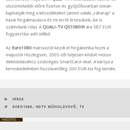
viszonteladók előre fizetve és gyűjtőfuvarban onnan
kaphatják meg a készülékeket (amint valaki „ráharap” a
hazai forgalmazásra és mi erről értesülünk, be is
számolunk róla). A
QUALI-TV QS1080IR
ára 587 EUR
fogyasztási adó nélkül.
Az
Euro1080
márciustól kezdi el forgalomba hozni a
májustól részlegsen, 2005-től teljesen kódolt műsor
dekódolásához szükséges SmartCard-okat. A kártya a
kereskedelmben hozzávetőleg 200 EUR-ba fog kerülni.
KATEGÓRIÁK
HÍREK
CÍMKÉK
EURO1080
,
HDTV MŰHOLDVEVŐ
,
TV
HIRDETÉS