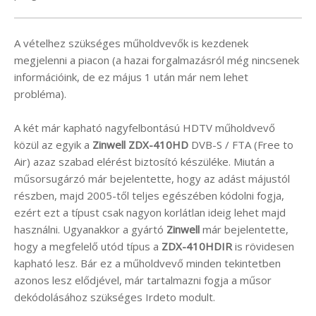
A vételhez szükséges műholdvevők is kezdenek
megjelenni a piacon (a hazai forgalmazásról még nincsenek
információink, de ez május 1 után már nem lehet
probléma).
A két már kapható nagyfelbontású HDTV műholdvevő
közül az egyik a
Zinwell ZDX-410HD
DVB-S / FTA (Free to
Air) azaz szabad elérést biztosító készüléke. Miután a
műsorsugárzó már bejelentette, hogy az adást májustól
részben, majd 2005-től teljes egészében kódolni fogja,
ezért ezt a típust csak nagyon korlátlan ideig lehet majd
használni. Ugyanakkor a gyártó
Zinwell
már bejelentette,
hogy a megfelelő utód típus a
ZDX-410HDIR
is rövidesen
kapható lesz. Bár ez a műholdvevő minden tekintetben
azonos lesz elődjével, már tartalmazni fogja a műsor
dekódolásához szükséges Irdeto modult.