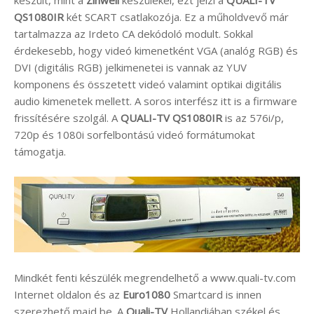
QS1080IR
két SCART csatlakozója. Ez a műholdvevő már
tartalmazza az Irdeto CA dekódoló modult. Sokkal
érdekesebb, hogy videó kimenetként VGA (analóg RGB) és
DVI (digitális RGB) jelkimenetei is vannak az YUV
komponens és összetett videó valamint optikai digitális
audio kimenetek mellett. A soros interfész itt is a firmware
frissítésére szolgál. A
QUALI-TV QS1080IR
is az 576i/p,
720p és 1080i sorfelbontású videó formátumokat
támogatja.
Mindkét fenti készülék megrendelhető a www.quali-tv.com
Internet oldalon és az
Euro1080
Smartcard is innen
szerezhető majd be. A
Quali-TV
Hollandiában székel és