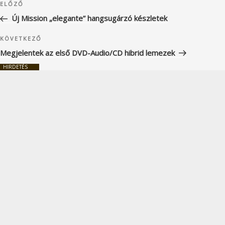
Korábbi
ELŐZŐ
navigáció
bejegyzés
Új Mission „elegante” hangsugárzó készletek
Következő
KÖVETKEZŐ
bejegyzés
Megjelentek az első DVD-Audio/CD hibrid lemezek
HIRDETÉS