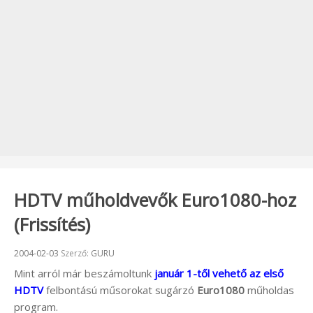
HDTV műholdvevők Euro1080-hoz
(Frissítés)
Beküldve:
2004-02-03
Szerző:
GURU
Mint arról már beszámoltunk
január 1-től vehető az első
HDTV
felbontású műsorokat sugárzó
Euro1080
műholdas
program.