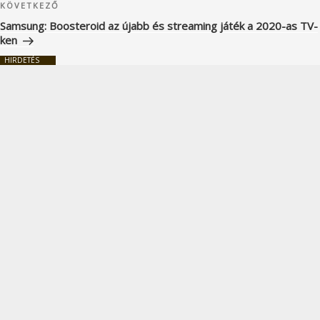
Következő
KÖVETKEZŐ
bejegyzés
Samsung: Boosteroid az újabb és streaming játék a 2020-as TV-
ken
HIRDETÉS