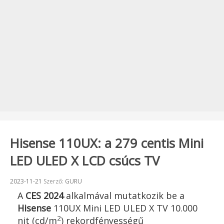
Hisense 110UX: a 279 centis Mini
LED ULED X LCD csúcs TV
Beküldve:
2023-11-21
Szerző:
GURU
A
CES 2024
alkalmával mutatkozik be a
Hisense
110UX Mini LED ULED X TV 10.000
2
nit (cd/m
) rekordfényességű