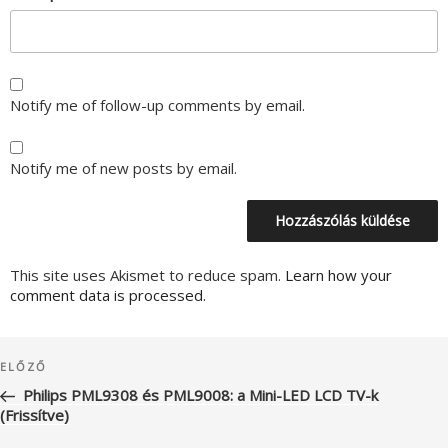
Notify me of follow-up comments by email.
Notify me of new posts by email.
This site uses Akismet to reduce spam.
Learn how your
comment data is processed.
Bejegyzés
Korábbi
ELŐZŐ
navigáció
bejegyzés
Philips PML9308 és PML9008: a Mini-LED LCD TV-k
(Frissítve)