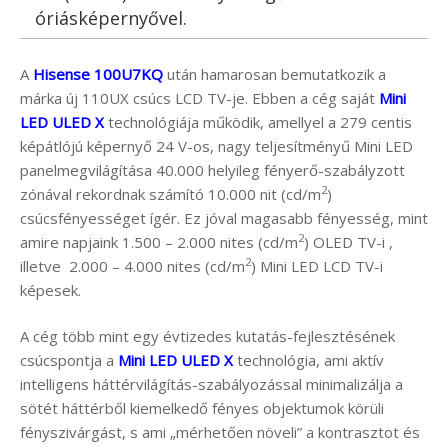
óriásképernyővel.
A
Hisense 100U7KQ
után hamarosan bemutatkozik a
márka új 110UX csúcs LCD TV-je. Ebben a cég saját
Mini
LED ULED X
technológiája működik, amellyel a 279 centis
képátlójú képernyő 24 V-os, nagy teljesítményű Mini LED
panelmegvilágítása 40.000 helyileg fényerő-szabályzott
2
zónával rekordnak számító 10.000 nit (cd/m
)
csúcsfényességet ígér. Ez jóval magasabb fényesség, mint
2
amire napjaink 1.500 – 2.000 nites (cd/m
) OLED TV-i ,
2
illetve 2.000 – 4.000 nites (cd/m
) Mini LED LCD TV-i
képesek.
A cég több mint egy évtizedes kutatás-fejlesztésének
csúcspontja a
Mini LED ULED X
technológia, ami aktív
intelligens háttérvilágítás-szabályozással minimalizálja a
sötét háttérből kiemelkedő fényes objektumok körüli
fényszivárgást, s ami „mérhetően növeli” a kontrasztot és