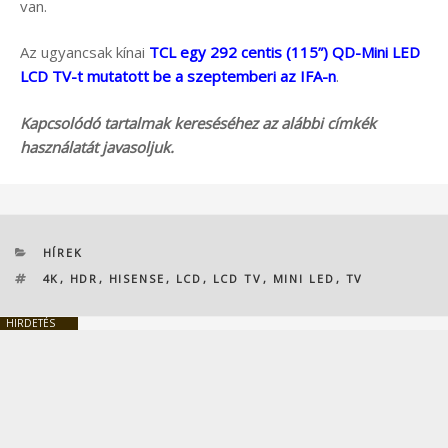
van.
Az ugyancsak kínai
TCL egy 292 centis (115”) QD-Mini LED
LCD TV-t mutatott be a szeptemberi az IFA-n
.
Kapcsolódó tartalmak kereséséhez az alábbi címkék
használatát javasoljuk.
KATEGÓRIÁK
HÍREK
CÍMKÉK
4K
,
HDR
,
HISENSE
,
LCD
,
LCD TV
,
MINI LED
,
TV
HIRDETÉS