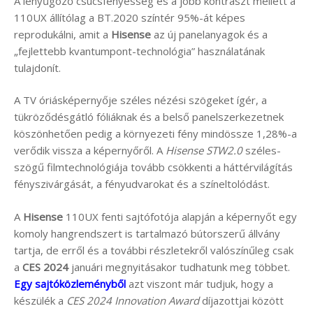
A lenyűgöző csúcsfényesség és a jobb kontraszt mellett a
110UX állítólag a BT.2020 színtér 95%-át képes
reprodukálni, amit a
Hisense
az új panelanyagok és a
„fejlettebb kvantumpont-technológia” használatának
tulajdonít.
A TV óriásképernyője széles nézési szögeket ígér, a
tükröződésgátló fóliáknak és a belső panelszerkezetnek
köszönhetően pedig a környezeti fény mindössze 1,28%-a
verődik vissza a képernyőről. A
Hisense STW2.0
széles-
szögű filmtechnológiája tovább csökkenti a háttérvilágítás
fényszivárgását, a fényudvarokat és a színeltolódást.
A
Hisense
110UX fenti sajtófotója alapján a képernyőt egy
komoly hangrendszert is tartalmazó bútorszerű állvány
tartja, de erről és a további részletekről valószínűleg csak
a
CES 2024
januári megnyitásakor tudhatunk meg többet.
Egy sajtóközleményből
azt viszont már tudjuk, hogy a
készülék a
CES 2024 Innovation Award
díjazottjai között