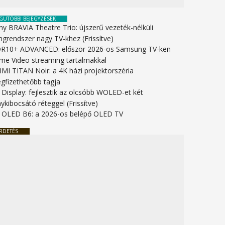
GUTÓBBI BEJEGYZÉSEK
ny BRAVIA Theatre Trio: újszerű vezeték-nélküli
ngrendszer nagy TV-khez (Frissítve)
R10+ ADVANCED: először 2026-os Samsung TV-ken
ime Video streaming tartalmakkal
IMI TITAN Noir: a 4K házi projektorszéria
gfizethetőbb tagja
 Display: fejlesztik az olcsóbb WOLED-et két
ykibocsátó réteggel (Frissítve)
 OLED B6: a 2026-os belépő OLED TV
RDETÉS