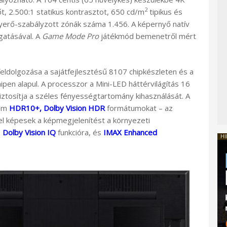
2
t, 2.500:1 statikus kontrasztot, 650 cd/m
tipikus és
nyerő-szabályzott zónák száma 1.456. A képernyő natív
gatásával. A
Game Mode Pro
játékmód bemenetről mért
eldolgozása a sajátfejlesztésű 8107 chipkészleten és a
pen alapul. A processzor a Mini-LED háttérvilágítás 16
iztosítja a széles fényességtartomány kihasználását. A
ium
HDR10+, Dolby Vision HDR
formátumokat – az
kel képesek a képmegjelenítést a környezeti
e
Dolby Vision IQ
funkcióra, és
IMAX Enhanced
HI