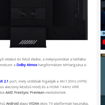
HI
 oldalsó és felső éleibe, a mélynyomókat a hátfalba
rendszer a
Dolby Atmos
hangformátum térhangzása is
I 2.1
port, mely utóbbiak fogadják a 4K/120Hz (HFR)
ikus alacsony késésű mód) és a HDMI 144Hz VRR
ábbá
AMD FreeSync Premium
minősítettek.
tésű
Android
alapú
VIDAA
okos TV platformját használja,