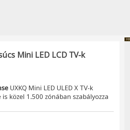
HI
súcs Mini LED LCD TV-k
nse
UXKQ Mini LED ULED X TV-k
je is közel 1.500 zónában szabályozza