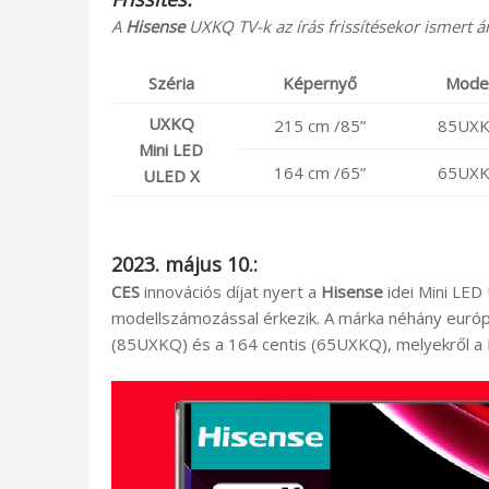
A
Hisense
UXKQ TV-k az írás frissítésekor ismert ár
Széria
Képernyő
Model
UXKQ
215 cm /85”
85UX
Mini LED
164 cm /65”
65UX
ULED X
2023. május 10.:
CES
innovációs díjat nyert a
Hisense
idei Mini LE
modellszámozással érkezik. A márka néhány európ
(85UXKQ) és a 164 centis (65UXKQ), melyekről a