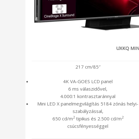
UXKQ MIN
217 cm/85″
4K VA-GOES LCD panel
6 ms válaszidővel,
4.000:1 kontrasztaránnyal
Mini LED X panelmegvilágítás 5184 zónás helyi-
szabályzással,
2
2
650 cd/m
tipikus és 2.500 cd/m
csúcsfényességgel