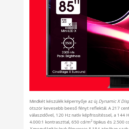
Mindkét készülék képernyője az új
Dynamic X Dis
ötször kevesebb beeső fényt reflektál. A 217 cen
válaszidővel, 120 Hz natív képfrissítéssel, a 144 
2
4.000:1 kontraszttal, 650 cd/m
tipikus és 2.500 
X
megvilágításának fényereje 5.184 zónában szabá