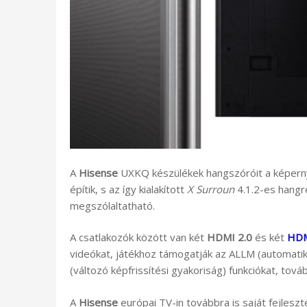
A
Hisense
UXKQ készülékek hangszóróit a képernyő
építik, s az így kialakított
X Surroun
4.1.2-es hang
megszólaltatható.
A csatlakozók között van két
HDMI 2.0
és két
HDM
videókat, játékhoz támogatják az ALLM (automat
(változó képfrissítési gyakoriság) funkciókat, tov
A
Hisense
európai TV-in továbbra is saját fejlesz