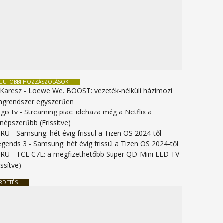
EGUTÓBBI HOZZÁSZÓLÁSOK
 Karesz
-
Loewe We. BOOST: vezeték-nélküli házimozi
ngrendszer egyszerűen
gis tv
-
Streaming piac: idehaza még a Netflix a
gnépszerűbb (Frissítve)
URU
-
Samsung: hét évig frissül a Tizen OS 2024-től
legends 3
-
Samsung: hét évig frissül a Tizen OS 2024-től
URU
-
TCL C7L: a megfizethetőbb Super QD-Mini LED TV
issítve)
RDETÉS