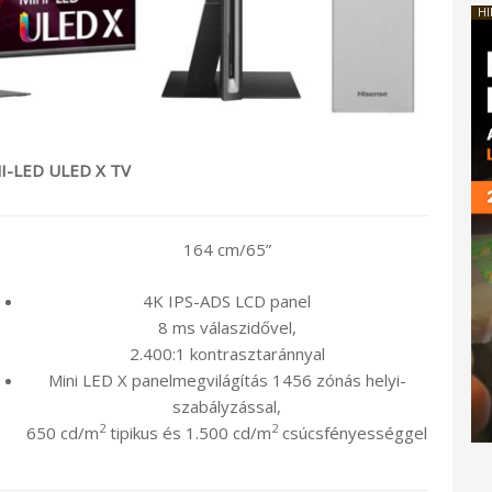
HI
I-LED ULED X TV
164 cm/65”
4K IPS-ADS LCD panel
8 ms válaszidővel,
2.400:1 kontrasztaránnyal
Mini LED X panelmegvilágítás 1456 zónás helyi-
szabályzással,
2
2
650 cd/m
tipikus és 1.500 cd/m
csúcsfényességgel