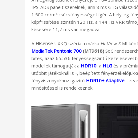
IPS-ADS panelt szerelnek, ami 8 ms GTG válaszidő
2
1.500 cd/m
csúcsfényességet ígér. A helyileg fé
képfrissítése szintén 120 Hz, a 144 Hz VRR támo
késésére 11,7 ms van megadva.
A
Hisense
UXKQ széria a márka
Hi-View X
MI képf
MediaTek Pentonic 700
(MT9618)
SoC rendszerchi
bites, azaz 65.536 fényességszintű kezelésével b
modellek támogatják a
HDR10
, a
HLG
és a prém
utóbbit játékoknál is -, beépített fényérzékelőjük
fényviszonyokhoz igazító
HDR10+ Adaptive
illetv
minősítéssel is rendelkeznek.