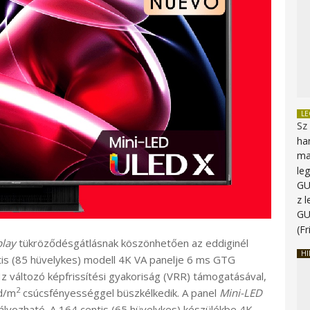
L
Sz
ha
ma
le
G
z 
G
(Fr
play
tükröződésgátlásnak köszönhetően az eddiginél
HI
tis (85 hüvelykes) modell 4K VA panelje 6 ms GTG
Hz változó képfrissítési gyakoriság (VRR) támogatásával,
2
cd/m
csúcsfényességgel büszkélkedik. A panel
Mini-LED
lyozható. A 164 centis (65 hüvelykes) készülékbe 4K