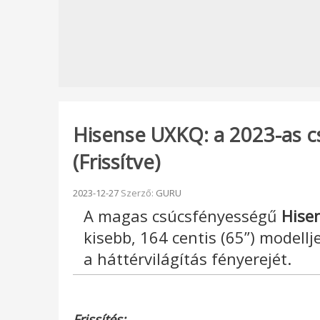
Hisense UXKQ: a 2023-as c
(Frissítve)
Beküldve:
2023-12-27
Szerző:
GURU
A magas csúcsfényességű
Hise
kisebb, 164 centis (65”) modell
a háttérvilágítás fényerejét.
Frissítés: