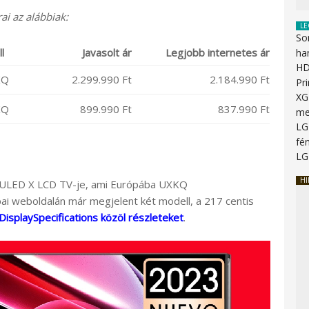
ai az alábbiak:
LE
So
l
Javasolt ár
Legjobb internetes ár
ha
HD
KQ
2.299.990 Ft
2.184.990 Ft
Pr
XG
KQ
899.990 Ft
837.990 Ft
me
LG
fén
LG
HI
D ULED X LCD TV-je, ami Európába UXKQ
ai weboldalán már megjelent két modell, a 217 centis
DisplaySpecifications közöl részleteket
.