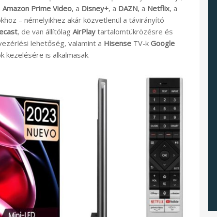
z
Amazon Prime Video
, a
Disney+
, a
DAZN
, a
Netflix
, a
hoz – némelyikhez akár közvetlenül a távirányító
ecast
, de van állítólag
AirPlay
tartalomtükrözésre és
ezérlési lehetőség, valamint a
Hisense
TV-k
Google
 kezelésére is alkalmasak.