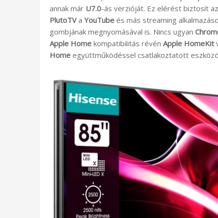
annak már
U7.0
-ás verzióját. Ez elérést biztosít a
PlutoTV
a
YouTube
és más streaming alkalmazások
gombjának megnyomásával is. Nincs ugyan
Chrom
Apple Home
kompatibilitás révén
Apple HomeKit
v
Home
együttműködéssel csatlakoztatott eszközök