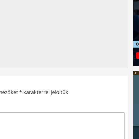
HI
 mezőket
*
karakterrel jelöltük