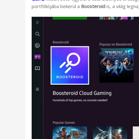
portfóliójába bekerül a
Boosteroid
is, a világ legn