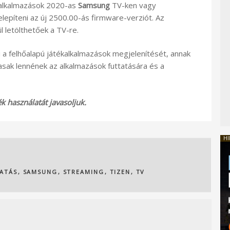
kalkalmazások 2020-as
Samsung
TV-ken vagy
telepíteni az új 2500.00-ás firmware-verziót. Az
l letölthetőek a TV-re.
 a felhőalapú játékalkalmazások megjelenítését, annak
masak lennének az alkalmazások futtatására és a
 használatát javasoljuk.
HI
ATÁS
,
SAMSUNG
,
STREAMING
,
TIZEN
,
TV