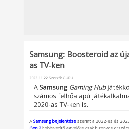
Samsung: Boosteroid az úja
as TV-ken
Beküldve:
2023-11-22
Szerző:
GURU
A
Samsung
Gaming Hub
játékkö
számos felhőalapú játékalkalma
2020-as TV-ken is.
A
Samsung bejelentése
szerint a 2022-es és 202
Gen 2
hobbivetítő egyelőre csak bizonyos ország