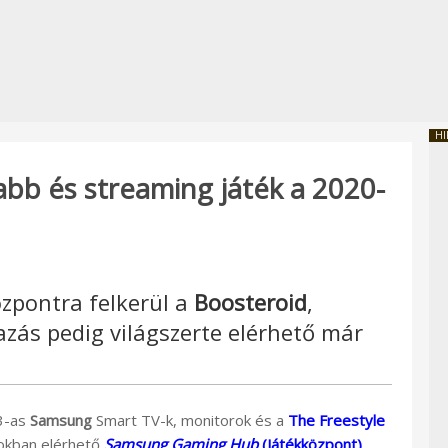
HI
bb és streaming játék a 2020-
zpontra felkerül a
Boosteroid
,
zás pedig világszerte elérhető már
3-as
Samsung
Smart TV-k, monitorok és a
The Freestyle
okban elérhető
Samsung Gaming Hub
(Játékközpont)