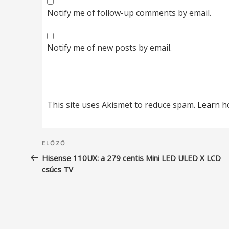
Notify me of follow-up comments by email.
Notify me of new posts by email.
This site uses Akismet to reduce spam.
Learn h
Bejegyzés
Korábbi
ELŐZŐ
navigáció
bejegyzés
Hisense 110UX: a 279 centis Mini LED ULED X LCD
csúcs TV