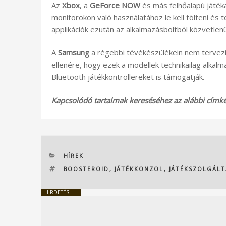
Az
Xbox
, a
GeForce NOW
és más felhőalapú játé
monitorokon való használatához le kell tölteni és 
applikációk ezután az alkalmazásboltból közvetlenü
A
Samsung
a régebbi tévékészülékein nem tervezi
ellenére, hogy ezek a modellek technikailag alkal
Bluetooth játékkontrollereket is támogatják.
Kapcsolódó tartalmak kereséséhez az alábbi címkék
KATEGÓRIÁK
HÍREK
CÍMKÉK
BOOSTEROID
,
JÁTÉKKONZOL
,
JÁTÉKSZOLGÁLT
HIRDETÉS