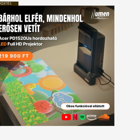
RDETÉS
tkező
gyzés