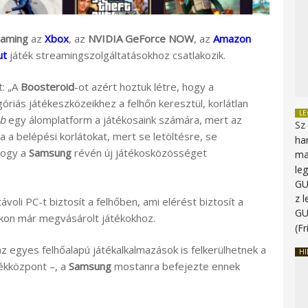
Gaming
az
Xbox
, az
NVIDIA GeForce NOW
, az
Amazon
ut
játék streamingszolgáltatásokhoz csatlakozik.
t: „A
Boosteroid
-ot azért hoztuk létre, hogy a
óriás játékeszközeikhez a felhőn keresztül, korlátlan
L
b
egy álomplatform a játékosaink számára, mert az
Sz
a a belépési korlátokat, mert se letöltésre, se
ha
 hogy a
Samsung
révén új játékosközösséget
ma
le
G
z 
távoli PC-t biztosít a felhőben, ami elérést biztosít a
G
kon már megvásárolt játékokhoz.
(Fr
 egyes felhőalapú játékalkalmazások is felkerülhetnek a
HI
ékközpont –, a
Samsung
mostanra befejezte ennek