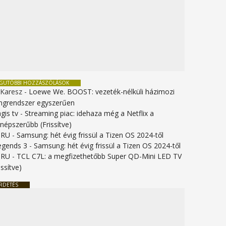
EGUTÓBBI HOZZÁSZÓLÁSOK
 Karesz
-
Loewe We. BOOST: vezeték-nélküli házimozi
ngrendszer egyszerűen
gis tv
-
Streaming piac: idehaza még a Netflix a
gnépszerűbb (Frissítve)
URU
-
Samsung: hét évig frissül a Tizen OS 2024-től
legends 3
-
Samsung: hét évig frissül a Tizen OS 2024-től
URU
-
TCL C7L: a megfizethetőbb Super QD-Mini LED TV
issítve)
RDETÉS