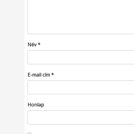
Név
*
E-mail cím
*
Honlap