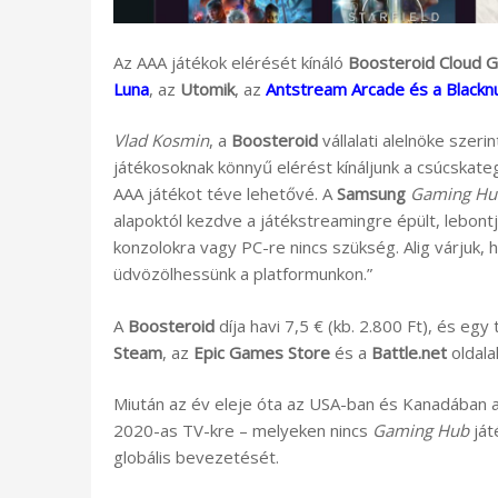
Az AAA játékok elérését kínáló
Boosteroid Cloud 
Luna
, az
Utomik
, az
Antstream Arcade és a Blackn
Vlad Kosmin
, a
Boosteroid
vállalati alelnöke szerin
játékosoknak könnyű elérést kínáljunk a csúcskateg
AAA játékot téve lehetővé. A
Samsung
Gaming Hu
alapoktól kezdve a játékstreamingre épült, lebontj
konzolokra vagy PC-re nincs szükség. Alig várjuk,
üdvözölhessünk a platformunkon.”
A
Boosteroid
díja havi 7,5 € (kb. 2.800 Ft), és egy 
Steam
, az
Epic Games Store
és a
Battle.net
oldala
Miután az év eleje óta az USA-ban és Kanadában az
2020-as TV-kre – melyeken nincs
Gaming Hub
ját
globális bevezetését.