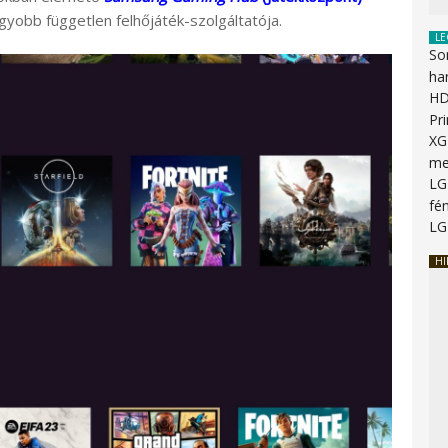
agyobb független felhőjáték-szolgáltatója.
LE
So
ha
HD
Pr
XG
me
LG
fén
LG
HI