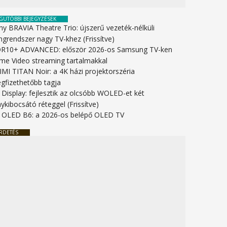
GUTÓBBI BEJEGYZÉSEK
ny BRAVIA Theatre Trio: újszerű vezeték-nélküli
ngrendszer nagy TV-khez (Frissítve)
R10+ ADVANCED: először 2026-os Samsung TV-ken
ime Video streaming tartalmakkal
IMI TITAN Noir: a 4K házi projektorszéria
gfizethetőbb tagja
 Display: fejlesztik az olcsóbb WOLED-et két
ykibocsátó réteggel (Frissítve)
 OLED B6: a 2026-os belépő OLED TV
RDETÉS