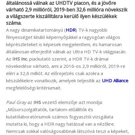
általánossá válnak az UHDTV piacon, és a jövőre
várható 2,9 millióról, 2019-ben 32,6 millióra növekszik
a világszerte kiszállításra kerülő ilyen készülékek
száma.
A nagy dinamikatartományú (
HDR
) TV-k nagyobb
fényességet kínáló képernyőjükkel a ragyogóan világos
képrészleteket is képesek megjeleníteni, és hamarosan
általánosan elterjedté válnak az Ultra HD TV-k világpiacán.
Az
IHS Inc.
piackutató szerint, a HDR TV-k drámai
növekedése várható, ami a 2016-os 2,9 millióról, 2019-re
eléri a 32,6 milliót. Az előrejelzés csak azokra a
készülékekre vonatkozik, amelyek teljesítik az
UHD Alliance
megfelelőségi kritériumait.
Paul Gray
az
IHS
vezető elemzője azt mondja:
„Műsorszolgáltatók, tartalom-előállítók és
kutatólaboratóriumok számos fogyasztói vizsgálata
mutatta ki, hogy a HDR nagy hatással van a nézőkre.
Nemcsak sokkal valóságosabbnak látszóvá teszi a képeket,