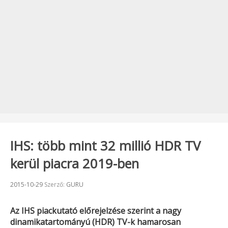
IHS: több mint 32 millió HDR TV
kerül piacra 2019-ben
Beküldve:
2015-10-29
Szerző:
GURU
Az IHS piackutató előrejelzése szerint a nagy
dinamikatartományú (HDR) TV-k hamarosan