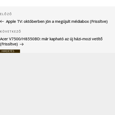
Bejegyzés
Korábbi
ELŐZŐ
navigáció
bejegyzés
Apple TV: októberben jön a megújult médiabox (Frissítve)
Következő
KÖVETKEZŐ
bejegyzés
Acer V7500/H8550BD: már kapható az új házi-mozi vetítő
(Frissítve)
HIRDETÉS