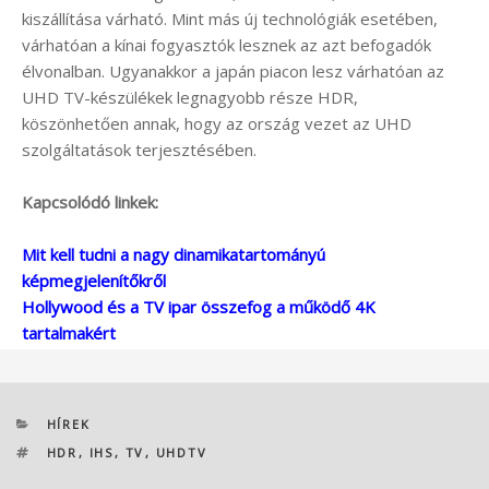
kiszállítása várható. Mint más új technológiák esetében,
várhatóan a kínai fogyasztók lesznek az azt befogadók
élvonalban. Ugyanakkor a japán piacon lesz várhatóan az
UHD TV-készülékek legnagyobb része HDR,
köszönhetően annak, hogy az ország vezet az UHD
szolgáltatások terjesztésében.
Kapcsolódó linkek:
Mit kell tudni a nagy dinamikatartományú
képmegjelenítőkről
Hollywood és a TV ipar összefog a működő 4K
tartalmakért
KATEGÓRIÁK
HÍREK
CÍMKÉK
HDR
,
IHS
,
TV
,
UHDTV