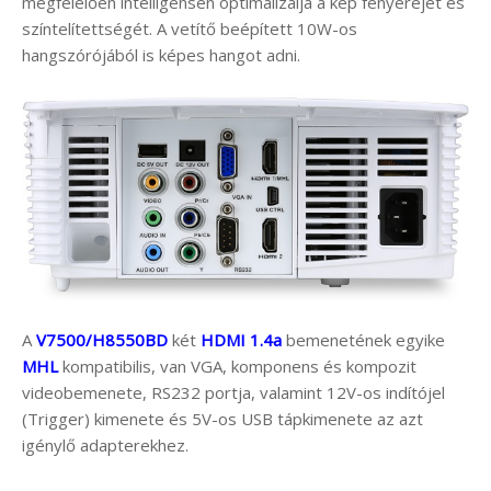
megfelelően intelligensen optimalizálja a kép fényerejét és
színtelítettségét. A vetítő beépített 10W-os
hangszórójából is képes hangot adni.
A
V7500/H8550BD
két
HDMI 1.4a
bemenetének egyike
MHL
kompatibilis, van VGA, komponens és kompozit
videobemenete, RS232 portja, valamint 12V-os indítójel
(Trigger) kimenete és 5V-os USB tápkimenete az azt
igénylő adapterekhez.