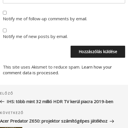
Notify me of follow-up comments by email.
Notify me of new posts by email.
This site uses Akismet to reduce spam.
Learn how your
comment data is processed.
Bejegyzés
Korábbi
ELŐZŐ
navigáció
bejegyzés
IHS: több mint 32 millió HDR TV kerül piacra 2019-ben
Következő
KÖVETKEZŐ
bejegyzés
Acer Predator Z650: projektor számítógépes játékhoz