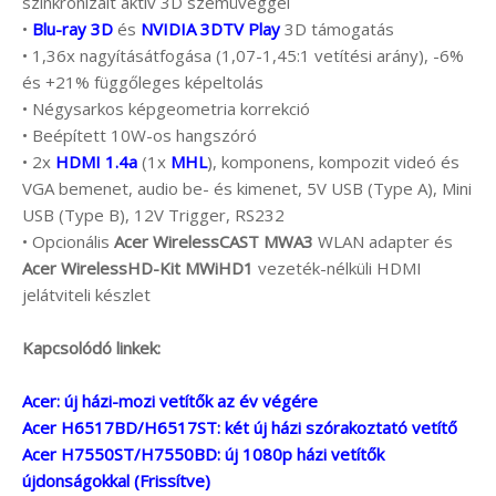
szinkronizált aktív 3D szemüveggel
•
Blu-ray 3D
és
NVIDIA 3DTV Play
3D támogatás
• 1,36x nagyításátfogása (1,07-1,45:1 vetítési arány), -6%
és +21% függőleges képeltolás
• Négysarkos képgeometria korrekció
• Beépített 10W-os hangszóró
• 2x
HDMI 1.4a
(1x
MHL
), komponens, kompozit videó és
VGA bemenet, audio be- és kimenet, 5V USB (Type A), Mini
USB (Type B), 12V Trigger, RS232
• Opcionális
Acer WirelessCAST MWA3
WLAN adapter és
Acer WirelessHD-Kit MWiHD1
vezeték-nélküli HDMI
jelátviteli készlet
Kapcsolódó linkek:
Acer: új házi-mozi vetítők az év végére
Acer H6517BD/H6517ST: két új házi szórakoztató vetítő
Acer H7550ST/H7550BD: új 1080p házi vetítők
újdonságokkal (Frissítve)