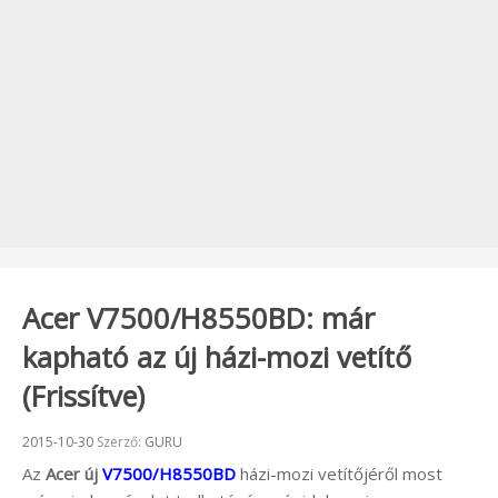
Acer V7500/H8550BD: már
kapható az új házi-mozi vetítő
(Frissítve)
Beküldve:
2015-10-30
Szerző:
GURU
Az
Acer új
V7500/H8550BD
házi-mozi vetítőjéről most