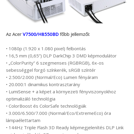
Az Acer
V7500/H8550BD
főbb jellemzői:
• 1080p (1.920 x 1.080 pixel) felbontás
• 16,5 mm (0,65”) DLP DarkChip 3 DMD képmodulátor
• „ColorPurity” 6 szegmenses (RGBRGB), 6x-os
sebességgel forgó színkerék, sRGB színtér
• 2.500/2.000 (Normal/Eco) Lumen fényáram
• 20.000:1 dinamikus kontrasztarány
• LumiSense + a képet a környezeti fényviszonyokhoz
optimalizáló technológia
• ColorBoost és ColorSafe technológiák
• 3.000/6.500/7.000 (Normal/Eco/ExtremeEco) óra
lámpaélettartam
• 144Hz Triple Flash 3D Ready képmegjelenítés DLP Link