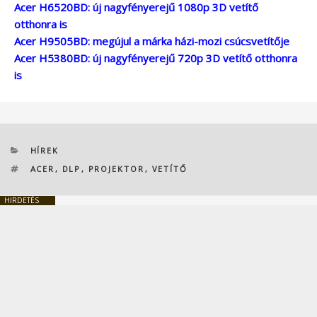
Acer H6520BD: új nagyfényerejű 1080p 3D vetítő
otthonra is
Acer H9505BD: megújul a márka házi-mozi csúcsvetítője
Acer H5380BD: új nagyfényerejű 720p 3D vetítő otthonra
is
KATEGÓRIÁK
HÍREK
CÍMKÉK
ACER
,
DLP
,
PROJEKTOR
,
VETÍTŐ
HIRDETÉS