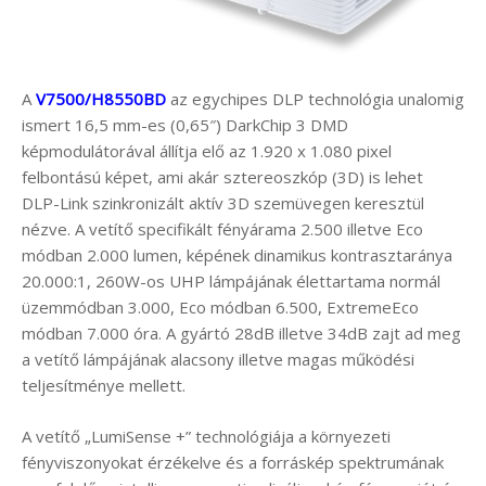
A
V7500/H8550BD
az egychipes DLP technológia unalomig
ismert 16,5 mm-es (0,65″) DarkChip 3 DMD
képmodulátorával állítja elő az 1.920 x 1.080 pixel
felbontású képet, ami akár sztereoszkóp (3D) is lehet
DLP-Link szinkronizált aktív 3D szemüvegen keresztül
nézve. A vetítő specifikált fényárama 2.500 illetve Eco
módban 2.000 lumen, képének dinamikus kontrasztaránya
20.000:1, 260W-os UHP lámpájának élettartama normál
üzemmódban 3.000, Eco módban 6.500, ExtremeEco
módban 7.000 óra. A gyártó 28dB illetve 34dB zajt ad meg
a vetítő lámpájának alacsony illetve magas működési
teljesítménye mellett.
A vetítő „LumiSense +” technológiája a környezeti
fényviszonyokat érzékelve és a forráskép spektrumának