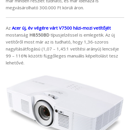
már minden részlet tudható, és már idehaza is
megvásárolható 300.000 Ft körüli áron.
Az
Acer új, év végére várt V7500 házi-mozi vetítőjét
mostanság
H8550BD
típusjelzéssel is emlegetik. Az új
vetítőről most már az is tudható, hogy 1,36-szoros
nagyításátfogású (1,07 – 1,45:1 vetítési arányú) lencséje
99 – 116% közötti függőleges manuális képeltolást tesz
lehetővé.