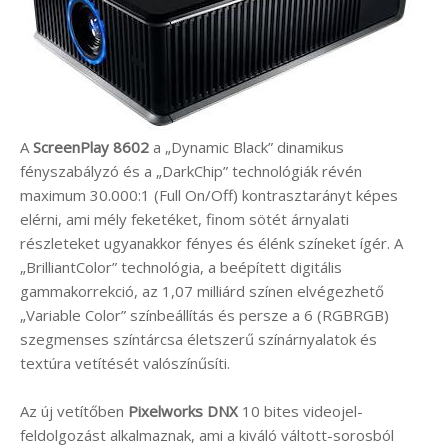
A
ScreenPlay 8602
a „Dynamic Black” dinamikus
fényszabályzó és a „DarkChip” technológiák révén
maximum 30.000:1 (Full On/Off) kontrasztarányt képes
elérni, ami mély feketéket, finom sötét árnyalati
részleteket ugyanakkor fényes és élénk színeket ígér. A
„BrilliantColor” technológia, a beépített digitális
gammakorrekció, az 1,07 milliárd színen elvégezhető
„Variable Color” színbeállítás és persze a 6 (RGBRGB)
szegmenses színtárcsa életszerű színárnyalatok és
textúra vetítését valószínűsíti.
Az új vetítőben
Pixelworks DNX
10 bites videojel-
feldolgozást alkalmaznak, ami a kiváló váltott-sorosból