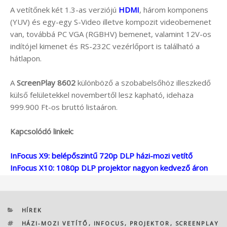
A vetítőnek két 1.3-as verziójú
HDMI
, három komponens
(YUV) és egy-egy S-Video illetve kompozit videobemenet
van, továbbá PC VGA (RGBHV) bemenet, valamint 12V-os
indítójel kimenet és RS-232C vezérlőport is található a
hátlapon.
A
ScreenPlay 8602
különböző a szobabelsőhöz illeszkedő
külső felületekkel novembertől lesz kapható, idehaza
999.900 Ft-os bruttó listaáron.
Kapcsolódó linkek:
InFocus X9: belépőszintű 720p DLP házi-mozi vetítő
InFocus X10: 1080p DLP projektor nagyon kedvező áron
KATEGÓRIÁK
HÍREK
CÍMKÉK
HÁZI-MOZI VETÍTŐ
,
INFOCUS
,
PROJEKTOR
,
SCREENPLAY