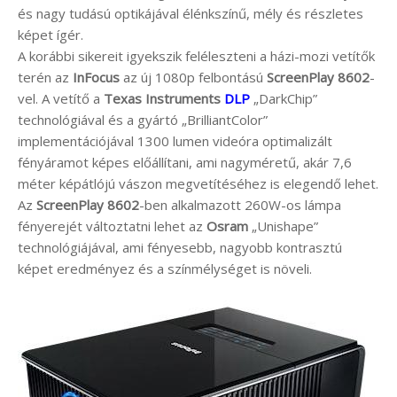
és nagy tudású optikájával élénkszínű, mély és részletes
képet ígér.
A korábbi sikereit igyekszik feléleszteni a házi-mozi vetítők
terén az
InFocus
az új 1080p felbontású
ScreenPlay 8602
-
vel. A vetítő a
Texas Instruments
DLP
„DarkChip”
technológiával és a gyártó „BrilliantColor”
implementációjával 1300 lumen videóra optimalizált
fényáramot képes előállítani, ami nagyméretű, akár 7,6
méter képátlójú vászon megvetítéséhez is elegendő lehet.
Az
ScreenPlay 8602
-ben alkalmazott 260W-os lámpa
fényerejét változtatni lehet az
Osram
„Unishape”
technológiájával, ami fényesebb, nagyobb kontrasztú
képet eredményez és a színmélységet is növeli.