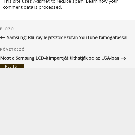
This site uses Akismet to reduce spam.
Learn how your
comment data is processed.
Bejegyzés
Korábbi
ELŐZŐ
navigáció
bejegyzés
Samsung: Blu-ray lejátszók ezután YouTube támogatással
Következő
KÖVETKEZŐ
bejegyzés
Most a Samsung LCD-k importját tilthatják be az USA-ban
HIRDETÉS