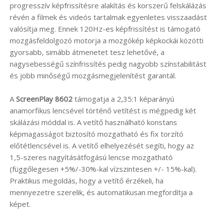
progresszív képfrissítésre alakítás és korszerű felskálázás
révén a filmek és videós tartalmak egyenletes visszaadást
valósítja meg. Ennek 120Hz-es képfrissítést is támogató
mozgásfeldolgozó motorja a mozgókép képkockái közötti
gyorsabb, simább átmenetet tesz lehetővé, a
nagysebességű színfrissítés pedig nagyobb színstabilitást
és jobb minőségű mozgásmegjelenítést garantál.
A
ScreenPlay 8602
támogatja a 2,35:1 képarányú
anamorfikus lencsével történő vetítést is mégpedig két
skálázási móddal is. A vetítő használható konstans
képmagasságot biztosító mozgatható és fix torzító
előtétlencsével is. A vetítő elhelyezését segíti, hogy az
1,5-szeres nagyításátfogású lencse mozgatható
(függőlegesen +5%/-30%-kal vízszintesen +/- 15%-kal).
Praktikus megoldás, hogy a vetítő érzékeli, ha
mennyezetre szerelik, és automatikusan megfordítja a
képet.