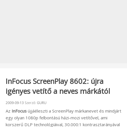
InFocus ScreenPlay 8602: újra
igényes vetítő a neves márkától
Beküldve:
2009-09-13
Szerző:
GURU
Az
InFocus
újjáéleszti a ScreenPlay márkanevet és mindjárt
egy olyan 1080p felbontású házi-mozi vetítővel, ami
korszerű DLP technológiáival, 30.000:1 kontrasztarányával