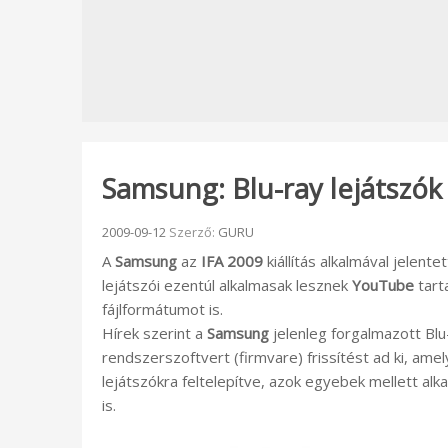
Samsung: Blu-ray lejátszó
Beküldve:
2009-09-12
Szerző:
GURU
A
Samsung
az
IFA 2009
kiállítás alkalmával jelen
lejátszói ezentúl alkalmasak lesznek
YouTube
tart
fájlformátumot is.
Hírek szerint a
Samsung
jelenleg forgalmazott Blu-
rendszerszoftvert (firmvare) frissítést ad ki, ame
lejátszókra feltelepítve, azok egyebek mellett al
is.