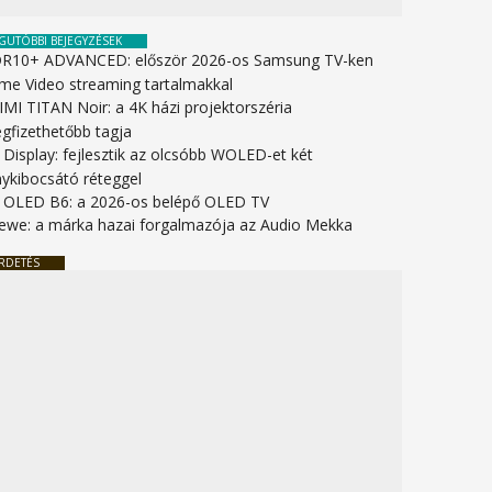
GUTÓBBI BEJEGYZÉSEK
R10+ ADVANCED: először 2026-os Samsung TV-ken
ime Video streaming tartalmakkal
IMI TITAN Noir: a 4K házi projektorszéria
gfizethetőbb tagja
 Display: fejlesztik az olcsóbb WOLED-et két
nykibocsátó réteggel
 OLED B6: a 2026-os belépő OLED TV
ewe: a márka hazai forgalmazója az Audio Mekka
RDETÉS