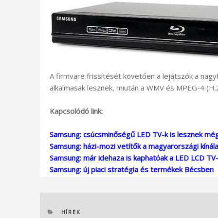
A firmvare frissítését követően a lejátszók a nag
alkalmasak lesznek, miután a WMV és MPEG-4 (H.2
Kapcsolódó link:
Samsung: csúcsminőségű LED TV-k is lesznek mé
Samsung: házi-mozi vetítők a magyarországi kínál
Samsung: már idehaza is kaphatóak a LED LCD TV
Samsung: új piaci stratégia és termékek Bécsben
KATEGÓRIÁK
HÍREK