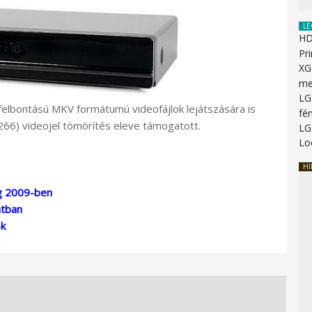
LE
HD
Pr
XG
me
LG
yfelbontású MKV formátumú videofájlok lejátszására is
fé
66) videojel tömörítés eleve támogatott.
LG
Lo
HI
g 2009-ben
atban
-k