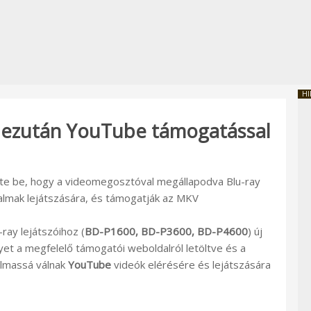
HI
k ezután YouTube támogatással
tette be, hogy a videomegosztóval megállapodva Blu-ray
almak lejátszására, és támogatják az MKV
ray lejátszóihoz (
BD-P1600, BD-P3600, BD-P4600
) új
lyet a megfelelő támogatói weboldalról letöltve és a
kalmassá válnak
YouTube
videók elérésére és lejátszására