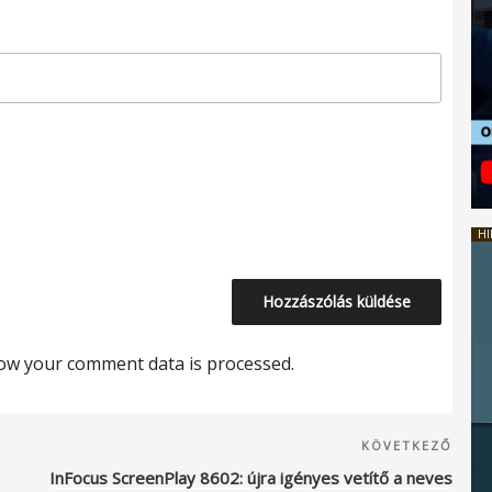
HI
ow your comment data is processed.
Köve
KÖVETKEZŐ
beje
InFocus ScreenPlay 8602: újra igényes vetítő a neves