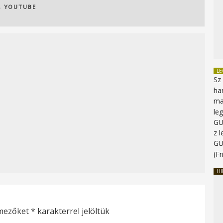
,
YOUTUBE
L
Sz
ha
ma
le
G
z 
G
(Fr
HI
 mezőket
*
karakterrel jelöltük