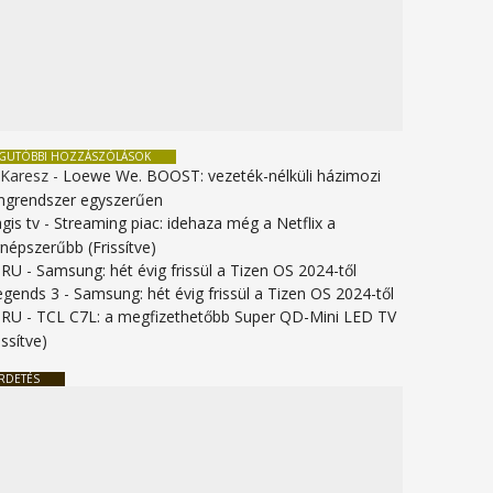
EGUTÓBBI HOZZÁSZÓLÁSOK
 Karesz
-
Loewe We. BOOST: vezeték-nélküli házimozi
ngrendszer egyszerűen
gis tv
-
Streaming piac: idehaza még a Netflix a
gnépszerűbb (Frissítve)
URU
-
Samsung: hét évig frissül a Tizen OS 2024-től
legends 3
-
Samsung: hét évig frissül a Tizen OS 2024-től
URU
-
TCL C7L: a megfizethetőbb Super QD-Mini LED TV
issítve)
RDETÉS