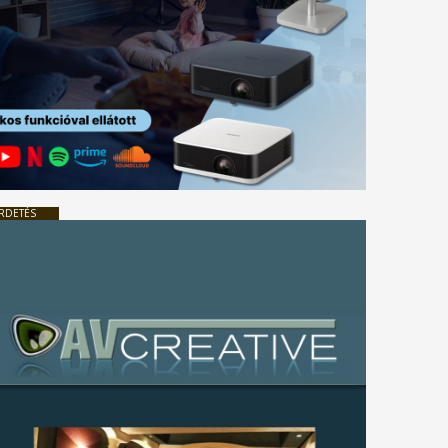
RDETÉS
tkező
gyzés