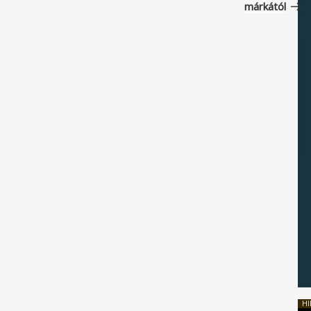
márkától
HI