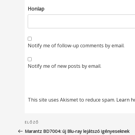
Honlap
Notify me of follow-up comments by email.
Notify me of new posts by email.
This site uses Akismet to reduce spam.
Learn h
Bejegyzés
Korábbi
ELŐZŐ
navigáció
bejegyzés
Marantz BD7004: új Blu-ray lejátszó igényeseknek