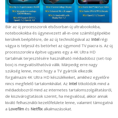
Bár az új processzorok elsősorban új ultrabookokba,
notebookokba és úgynevezett all-in-one számítógépekbe
kerülnek beépítésre, de az új technológiával az
Intel
régi
vágya is teljesül és betörhet az úgymond TV piacra is. Az új
processzorokra építve ugyanis egy a 4K Ultra HD
tartalmak terjesztésére használható médiadoboz (set-top
box) is megvalósíthatóvá válik. Márpedig erre nagy
szükség lenne, most hogy a TV gyártók elkezdik
forgalmazni 4K Ultra HD készülékeiket, amikhez egyelőre
nincs megfelelő tartalomkínálat. Az
Intel
titkolódzik mind a
médiadobozról mind az internetes tartalomszolgáltatásról,
de kiszivárogtatások szerint, ha megvalósul, akkor annak
kiváló felhasználói kezelőfelülete lenne, valamint támogatná
a
Lovefilm
és
Netflix
alkalmazásokat.