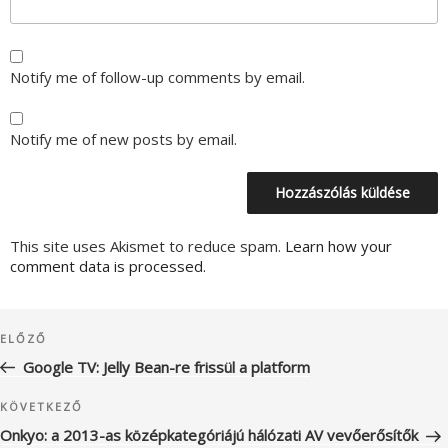
Notify me of follow-up comments by email.
Notify me of new posts by email.
This site uses Akismet to reduce spam.
Learn how your
comment data is processed.
Bejegyzés
Korábbi
ELŐZŐ
navigáció
bejegyzés
Google TV: Jelly Bean-re frissül a platform
Következő
KÖVETKEZŐ
bejegyzés
Onkyo: a 2013-as középkategóriájú hálózati AV vevőerősítők