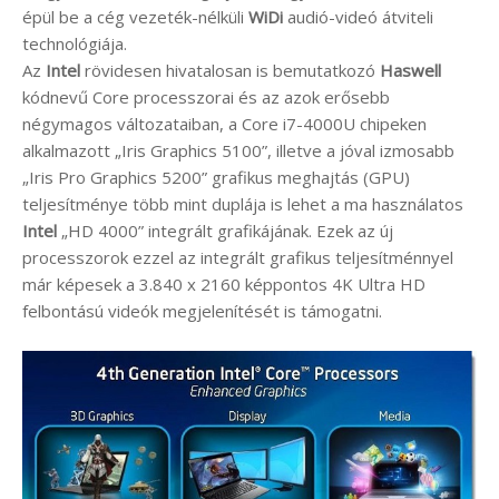
épül be a cég vezeték-nélküli
WiDi
audió-videó átviteli
technológiája.
Az
Intel
rövidesen hivatalosan is bemutatkozó
Haswell
kódnevű Core processzorai és az azok erősebb
négymagos változataiban, a Core i7-4000U chipeken
alkalmazott „Iris Graphics 5100”, illetve a jóval izmosabb
„Iris Pro Graphics 5200” grafikus meghajtás (GPU)
teljesítménye több mint duplája is lehet a ma használatos
Intel
„HD 4000” integrált grafikájának. Ezek az új
processzorok ezzel az integrált grafikus teljesítménnyel
már képesek a 3.840 x 2160 képpontos 4K Ultra HD
felbontású videók megjelenítését is támogatni.