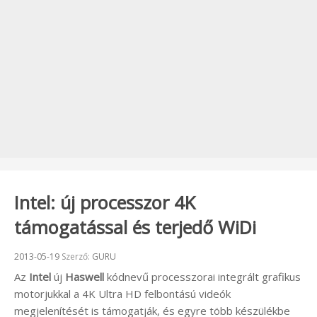
Intel: új processzor 4K
támogatással és terjedő WiDi
Beküldve:
2013-05-19
Szerző:
GURU
Az
Intel
új
Haswell
kódnevű processzorai integrált grafikus
motorjukkal a 4K Ultra HD felbontású videók
megjelenítését is támogatják, és egyre több készülékbe