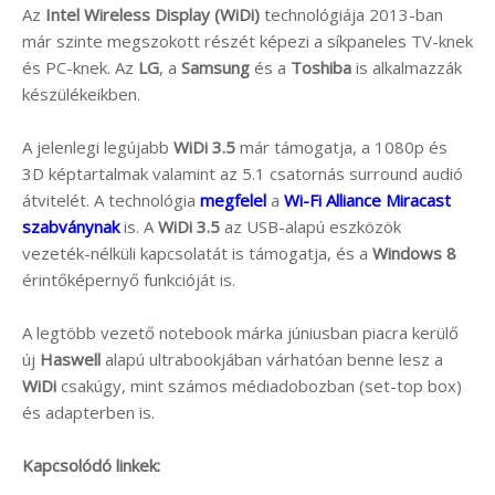
Az
Intel Wireless Display (WiDi)
technológiája 2013-ban
már szinte megszokott részét képezi a síkpaneles TV-knek
és PC-knek. Az
LG
, a
Samsung
és a
Toshiba
is alkalmazzák
készülékeikben.
A jelenlegi legújabb
WiDi 3.5
már támogatja, a 1080p és
3D képtartalmak valamint az 5.1 csatornás surround audió
átvitelét. A technológia
megfelel
a
Wi-Fi Alliance Miracast
szabványnak
is. A
WiDi 3.5
az USB-alapú eszközök
vezeték-nélküli kapcsolatát is támogatja, és a
Windows 8
érintőképernyő funkcióját is.
A legtöbb vezető notebook márka júniusban piacra kerülő
új
Haswell
alapú ultrabookjában várhatóan benne lesz a
WiDi
csakúgy, mint számos médiadobozban (set-top box)
és adapterben is.
Kapcsolódó linkek: