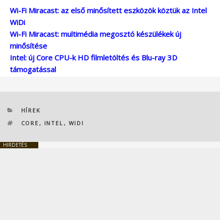
Wi-Fi Miracast: az első minősített eszközök köztük az Intel
WiDi
Wi-Fi Miracast: multimédia megosztó készülékek új
minősítése
Intel: új Core CPU-k HD filmletöltés és Blu-ray 3D
támogatással
KATEGÓRIÁK
HÍREK
CÍMKÉK
CORE
,
INTEL
,
WIDI
HIRDETÉS