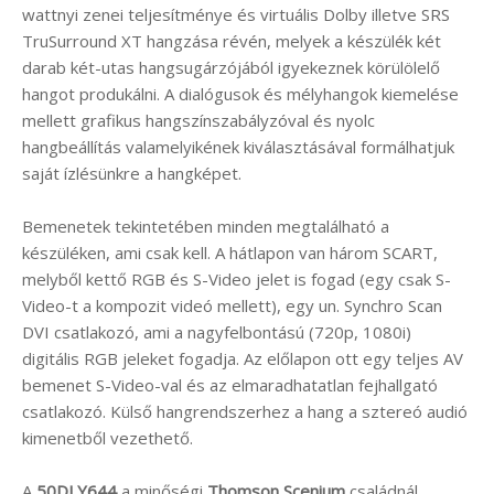
wattnyi zenei teljesítménye és virtuális Dolby illetve SRS
TruSurround XT hangzása révén, melyek a készülék két
darab két-utas hangsugárzójából igyekeznek körülölelő
hangot produkálni. A dialógusok és mélyhangok kiemelése
mellett grafikus hangszínszabályzóval és nyolc
hangbeállítás valamelyikének kiválasztásával formálhatjuk
saját ízlésünkre a hangképet.
Bemenetek tekintetében minden megtalálható a
készüléken, ami csak kell. A hátlapon van három SCART,
melyből kettő RGB és S-Video jelet is fogad (egy csak S-
Video-t a kompozit videó mellett), egy un. Synchro Scan
DVI csatlakozó, ami a nagyfelbontású (720p, 1080i)
digitális RGB jeleket fogadja. Az előlapon ott egy teljes AV
bemenet S-Video-val és az elmaradhatatlan fejhallgató
csatlakozó. Külső hangrendszerhez a hang a sztereó audió
kimenetből vezethető.
A
50DLY644
a minőségi
Thomson Scenium
családnál