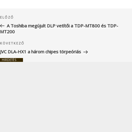
Bejegyzés
Korábbi
ELŐZŐ
navigáció
bejegyzés
A Toshiba megújult DLP vetítői a TDP-MT800 és TDP-
MT200
Következő
KÖVETKEZŐ
bejegyzés
JVC DLA-HX1 a három chipes törpeóriás
HIRDETÉS