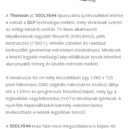
A
Thomson
az
50DLY644
típusszámú új készülékkel letette
a voksát a
DLP
technológia mellett, mely elvárásaik szerint
az eddigi hátulról-vetítős TV-kben alkalmazott
képalkotásnál nagyobb fényerőt (650cd/m2), jobb
kontrasztot (1500:1), teltebb színeket és ráadásul
kedvezőbb geometriai méreteket eredményez. Mindezek
a lehető legjobb minőségű kép előállítását teszik lehetővé
alacsonyabb tömeg és kisebb méretek mellett.
A mindössze 42 cm mély készülékben egy 1280 x 720
pixel felbontású DMD (digitális mikrotükrös eszköz) állítja
elő a 125Hz-es progresszív frissítésű képet, mely így a
legkiválóbb nagyfelbontású (HDTV) látványnak ígérkezik. A
nyolcféle képbeállításból bármely videoforráshoz
kiválasztható a nekünk legjobban tetsző.
A
50DLY644
kvázi házi-mozi megszólalásra is képes 40