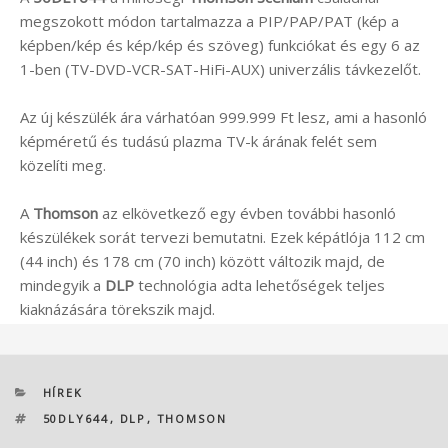
megszokott módon tartalmazza a PIP/PAP/PAT (kép a
képben/kép és kép/kép és szöveg) funkciókat és egy 6 az
1-ben (TV-DVD-VCR-SAT-HiFi-AUX) univerzális távkezelőt.
Az új készülék ára várhatóan 999.999 Ft lesz, ami a hasonló
képméretű és tudású plazma TV-k árának felét sem
közelíti meg.
A
Thomson
az elkövetkező egy évben további hasonló
készülékek sorát tervezi bemutatni. Ezek képátlója 112 cm
(44 inch) és 178 cm (70 inch) között változik majd, de
mindegyik a
DLP
technológia adta lehetőségek teljes
kiaknázására törekszik majd.
KATEGÓRIÁK
HÍREK
CÍMKÉK
50DLY644
,
DLP
,
THOMSON