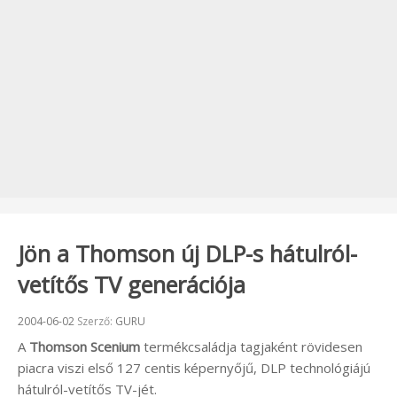
Jön a Thomson új DLP-s hátulról-
vetítős TV generációja
Beküldve:
2004-06-02
Szerző:
GURU
A
Thomson Scenium
termékcsaládja tagjaként rövidesen
piacra viszi első 127 centis képernyőjű, DLP technológiájú
hátulról-vetítős TV-jét.