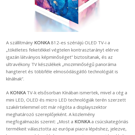
A szállítmány
KONKA
812-es szériájú OLED TV-i a
„tökéletes feketékkel végtelen kontrasztarányt elérve
igazán látványos képminőséget” biztosítanak, és az
ultravékony TV készülékek „moziminőségű panoráma
hangteret és többféle elmosódásgátló technológiát is
kínálnak”.
A
KONKA
TV-k elsősorban Kínában ismertek, mivel a cég a
mini LED, OLED és micro LED technológiák terén szerzett
szakértelemmel ott már régóta a displayszektor
meghatározó szereplőjeként. A közlemény
megfogalmazás szerint: „Most a
KONKA
a csúcskategóriás
termékeit választotta az európai piacra lépéshez, jelezve,