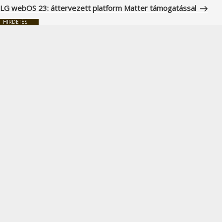
bejegyzés
LG webOS 23: áttervezett platform Matter támogatással
HIRDETÉS