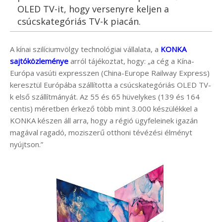
OLED TV-it, hogy versenyre keljen a
csúcskategóriás TV-k piacán.
A kínai szilíciumvölgy technológiai vállalata, a
KONKA
sajtóközleménye
arról tájékoztat, hogy: „a cég a Kína-
Európa vasúti expresszen (China-Europe Railway Express)
keresztül Európába szállította a csúcskategóriás OLED TV-
k első szállítmányát. Az 55 és 65 hüvelykes (139 és 164
centis) méretben érkező több mint 3.000 készülékkel a
KONKA készen áll arra, hogy a régió ügyfeleinek igazán
magával ragadó, moziszerű otthoni tévézési élményt
nyújtson.”