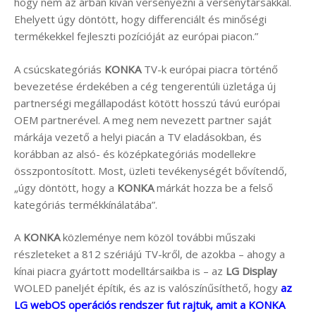
hogy nem az árban kíván versenyezni a versenytársakkal.
Ehelyett úgy döntött, hogy differenciált és minőségi
termékekkel fejleszti pozícióját az európai piacon.”
A csúcskategóriás
KONKA
TV-k európai piacra történő
bevezetése érdekében a cég tengerentúli üzletága új
partnerségi megállapodást kötött hosszú távú európai
OEM partnerével. A meg nem nevezett partner saját
márkája vezető a helyi piacán a TV eladásokban, és
korábban az alsó- és középkategóriás modellekre
összpontosított. Most, üzleti tevékenységét bővítendő,
„úgy döntött, hogy a
KONKA
márkát hozza be a felső
kategóriás termékkínálatába”.
A
KONKA
közleménye nem közöl további műszaki
részleteket a 812 szériájú TV-kről, de azokba – ahogy a
kínai piacra gyártott modelltársaikba is – az
LG Display
WOLED paneljét építik, és az is valószínűsíthető, hogy
az
LG webOS operációs rendszer fut rajtuk, amit a KONKA