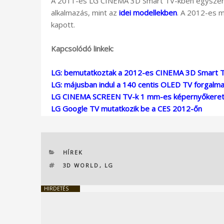
A 2011-es LG CINEMA 3D Smart TV-kben egyszerű 
alkalmazás, mint az
idei modellekben
. A 2012-es m
kapott.
Kapcsolódó linkek:
LG: bemutatkoztak a 2012-es CINEMA 3D Smart 
LG: májusban indul a 140 centis OLED TV forgalm
LG CINEMA SCREEN TV-k 1 mm-es képernyőkeret
LG Google TV mutatkozik be a CES 2012-őn
KATEGÓRIÁK
HÍREK
CÍMKÉK
3D WORLD
,
LG
HIRDETÉS