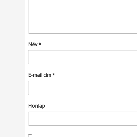
Név
*
E-mail cím
*
Honlap