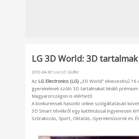
LG 3D World: 3D tartalma
Beküldve:
2012-04-30
Szerző:
GURU
Az
LG Electronics (LG)
„3D World” elnevezésű 16 ó
gyerekeknek szóló 3D tartalmakat kínáló prémium
Magyarországon is elérhető.
A konkurensek hasonló online szolgáltatásait köv
3D Smart tévékről egy kattintással ingyenesen ér
Szórakozás, Sport, Oktatás, Gyerekműsorok és É