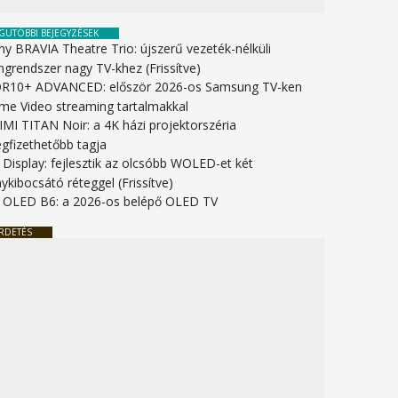
GUTÓBBI BEJEGYZÉSEK
ny BRAVIA Theatre Trio: újszerű vezeték-nélküli
ngrendszer nagy TV-khez (Frissítve)
R10+ ADVANCED: először 2026-os Samsung TV-ken
ime Video streaming tartalmakkal
IMI TITAN Noir: a 4K házi projektorszéria
gfizethetőbb tagja
 Display: fejlesztik az olcsóbb WOLED-et két
ykibocsátó réteggel (Frissítve)
 OLED B6: a 2026-os belépő OLED TV
RDETÉS