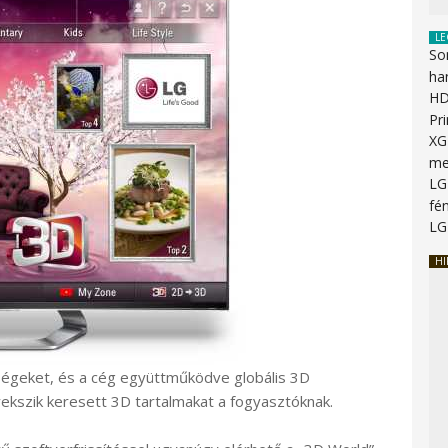
LE
So
ha
HD
Pr
XG
me
LG
fén
LG
HI
ségeket, és a cég együttműködve globális 3D
gyekszik keresett 3D tartalmakat a fogyasztóknak.