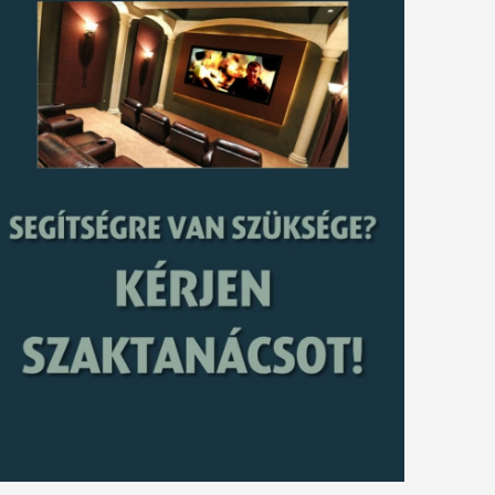
tkező
gyzés