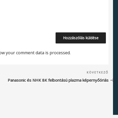
ow your comment data is processed.
Köve
KÖVETKEZŐ
beje
Panasonic és NHK 8K felbontású plazma képernyőóriás