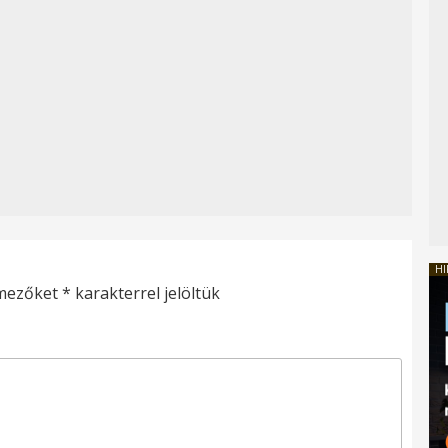
HI
 mezőket
*
karakterrel jelöltük