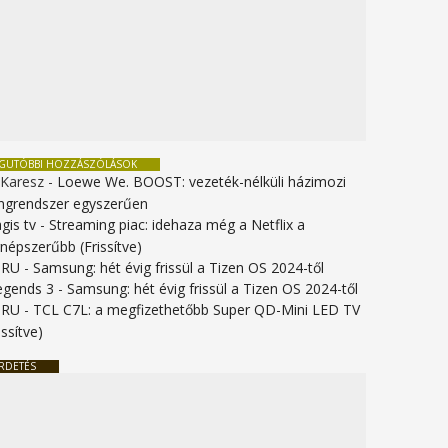
EGUTÓBBI HOZZÁSZÓLÁSOK
 Karesz
-
Loewe We. BOOST: vezeték-nélküli házimozi
ngrendszer egyszerűen
gis tv
-
Streaming piac: idehaza még a Netflix a
gnépszerűbb (Frissítve)
URU
-
Samsung: hét évig frissül a Tizen OS 2024-től
legends 3
-
Samsung: hét évig frissül a Tizen OS 2024-től
URU
-
TCL C7L: a megfizethetőbb Super QD-Mini LED TV
issítve)
RDETÉS