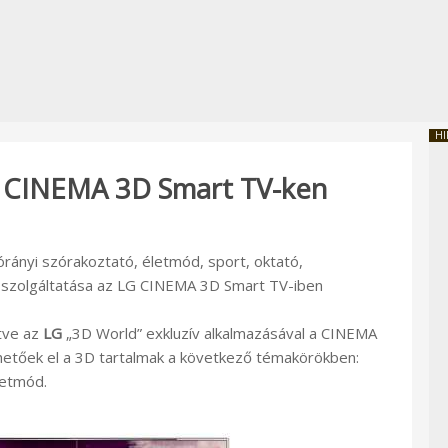
HI
k CINEMA 3D Smart TV-ken
rányi szórakoztató, életmód, sport, oktató,
 szolgáltatása az LG CINEMA 3D Smart TV-iben
etve az
LG
„3D World” exkluzív alkalmazásával a CINEMA
hetőek el a 3D tartalmak a következő témakörökben:
letmód.