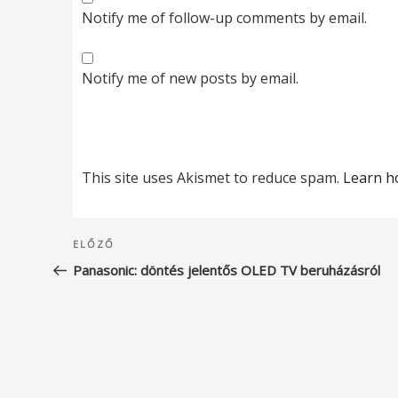
Notify me of follow-up comments by email.
Notify me of new posts by email.
This site uses Akismet to reduce spam.
Learn h
Bejegyzés
Korábbi
ELŐZŐ
navigáció
bejegyzés
Panasonic: döntés jelentős OLED TV beruházásról