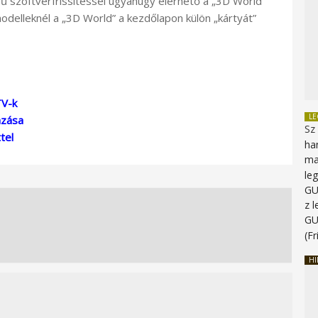
szoftverfrissítéssel ugyanúgy elérhető a „3D World”
odelleknél a „3D World” a kezdőlapon külön „kártyát”
TV-k
L
azása
Sz
tel
ha
ma
le
G
z 
G
(Fr
HI