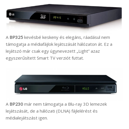
A
BP325
kevésbé keskeny és elegáns, ráadásul nem
támogatja a médiafájlok lejátszását hálózaton át. Ez a
lejátszó már csak egy úgynevezett „Light” azaz
egyszerűsített Smart TV verziót futtat.
A
BP230
már nem támogatja a Blu-ray 3D lemezek
lejátszását, de a hálózati (DLNA) fájlelérést és
médialejátszást igen.