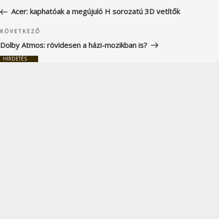
navigáció
bejegyzés
Acer: kaphatóak a megújuló H sorozatú 3D vetítők
Következő
KÖVETKEZŐ
bejegyzés
Dolby Atmos: rövidesen a házi-mozikban is?
HIRDETÉS