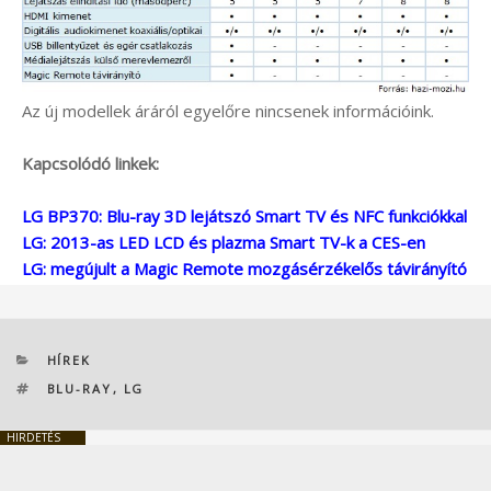
Az új modellek áráról egyelőre nincsenek információink.
Kapcsolódó linkek:
LG BP370: Blu-ray 3D lejátszó Smart TV és NFC funkciókkal
LG: 2013-as LED LCD és plazma Smart TV-k a CES-en
LG: megújult a Magic Remote mozgásérzékelős távirányító
KATEGÓRIÁK
HÍREK
CÍMKÉK
BLU-RAY
,
LG
HIRDETÉS