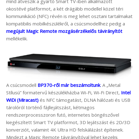
mind átveszik a gyártó Smart TV-iben alkalmazott
okostévé platformot, a két drágább modellel közel téri
kommunikáció (NFC) révén is meg lehet osztani tartalmakat
kompatibilis mobilkészülékről, a csúcsmodellhez pedig a
megújult Magic Remote mozgásérzékelős távirányítót
mellékelik.
A csúcsmodell
BP370-ről már beszámoltunk
. A „Metal
Stílusú” formatervű készülékházba Wi-Fi, Wi-Fi Direct,
Intel
WiDi (Miracast)
és NFC támogatást, DLNA hálózati és USB
tárolóról történő fájllejátszást, kétmagos
rendszerprocesszoron futó, internetes böngészővel
kiegészített Smart TV platformot, 3D lejátszást és 2D/3D
konverziót, valamint 4K Ultra HD felskálázást építenek.
Mindezt a Magic Remote távirányítóval lehet kezelni.