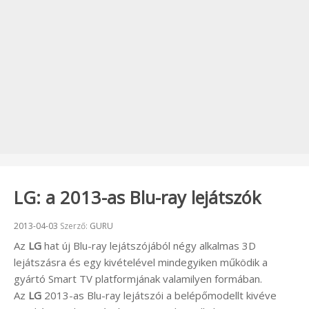
LG: a 2013-as Blu-ray lejátszók
Beküldve:
2013-04-03
Szerző:
GURU
Az
LG
hat új Blu-ray lejátszójából négy alkalmas 3D
lejátszásra és egy kivételével mindegyiken működik a
gyártó Smart TV platformjának valamilyen formában.
Az
LG
2013-as Blu-ray lejátszói a belépőmodellt kivéve