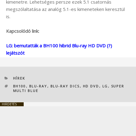
kimenetre. Lehetséges persze ezek 5.1 csatornás
megszólaltatása az analóg 5.1-es kimeneteken keresztül
is.
Kapcsolódó link:
LG: bemutatták a BH100 hibrid Blu-ray HD DVD (?)
lejátszót
KATEGÓRIÁK
HÍREK
CÍMKÉK
BH100
,
BLU-RAY
,
BLU-RAY DICS
,
HD DVD
,
LG
,
SUPER
MULTI BLUE
HIRDETÉS