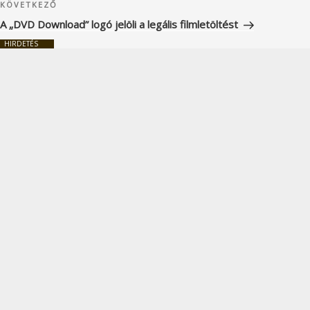
Következő
KÖVETKEZŐ
bejegyzés
A „DVD Download” logó jelöli a legális filmletöltést
HIRDETÉS