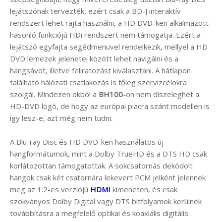
lejátszónak tervezték, ezért csak a BD-J interaktív
rendszert lehet rajta használni, a HD DVD-ken alkalmazott
hasonló funkciójú HDi rendszert nem támogatja. Ezért a
lejátszó egyfajta segédmenüvel rendelkezik, mellyel a HD
DVD lemezek jelenetei között lehet navigálni és a
hangsávot, illetve feliratozást kiválasztani. A hátlapon
található hálózati csatlakozás is főleg szervizcélokra
szolgál. Mindezen okból a
BH100
-on nem díszeleghet a
HD-DVD logó, de hogy az európai piacra szánt modellen is
így lesz-e, azt még nem tudni.
A Blu-ray Disc és HD DVD-ken használatos új
hangformátumok, mint a Dolby TrueHD és a DTS HD csak
korlátozottan támogatottak. A sokcsatornás dekódolt
hangok csak két csatornára lekevert PCM jelként jelennek
meg az 1.2-es verziójú
HDMI
kimeneten, és csak
szokványos Dolby Digital vagy DTS bitfolyamok kerülnek
továbbításra a megfelelő optikai és koaxiális digitális