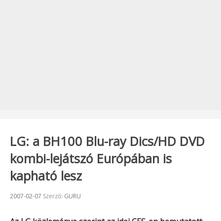
LG: a BH100 Blu-ray Dics/HD DVD
kombi-lejátszó Európában is
kapható lesz
Beküldve:
2007-02-07
Szerző:
GURU