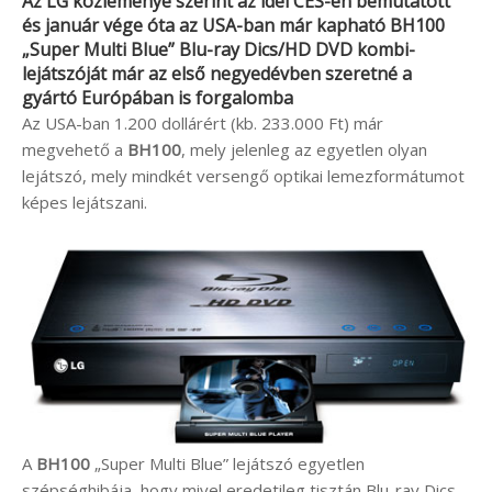
Az
LG
közleménye szerint az idei
CES
-en bemutatott
és január vége óta az USA-ban már kapható
BH100
„Super Multi Blue” Blu-ray Dics/HD DVD kombi-
lejátszóját már az első negyedévben szeretné a
gyártó Európában is forgalomba
Az USA-ban 1.200 dollárért (kb. 233.000 Ft) már
megvehető a
BH100
, mely jelenleg az egyetlen olyan
lejátszó, mely mindkét versengő optikai lemezformátumot
képes lejátszani.
A
BH100
„Super Multi Blue” lejátszó egyetlen
szépséghibája, hogy mivel eredetileg tisztán Blu-ray Dics