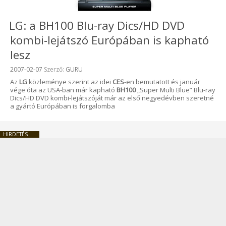
LG: a BH100 Blu-ray Dics/HD DVD
kombi-lejátszó Európában is kapható
lesz
Beküldve:
2007-02-07
Szerző:
GURU
Az
LG
közleménye szerint az idei
CES
-en bemutatott és január
vége óta az USA-ban már kapható
BH100
„Super Multi Blue” Blu-ray
Dics/HD DVD kombi-lejátszóját már az első negyedévben szeretné
a gyártó Európában is forgalomba
HIRDETÉS