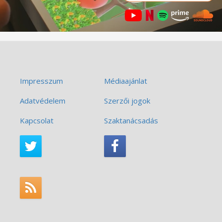
Impresszum
Médiaajánlat
Adatvédelem
Szerzői jogok
Kapcsolat
Szaktanácsadás