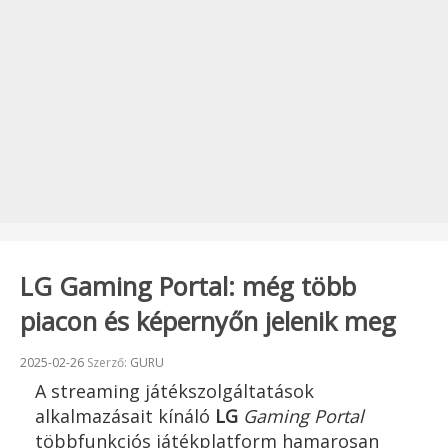
LG Gaming Portal: még több
piacon és képernyőn jelenik meg
Beküldve:
2025-02-26
Szerző:
GURU
A streaming játékszolgáltatások
alkalmazásait kínáló
LG
Gaming Portal
többfunkciós játékplatform hamarosan