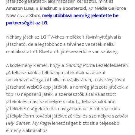
játékszolgáltatások alkalmazásain keresztül, mint az
Amazon Luna
, a
Blacknut
. a
Boosteroid
, az
Nvidia GeForce
Now
és az
Xbox
,
mely utóbbival nemrég jelentette be
partnerségét az LG
.
Néhány játék az
LG
TV-khez mellékelt távirányítójával is
játszható, de a legtöbbhöz a tévéhez vezeték-nélkül
csatlakoztatott Bluetooth játékvezérlőre van szükség.
A közlemény kiemeli, hogy a
Gaming Portal
kezelőfelületén:
„A felhasználók a felhőalapú játékalkalmazásokat
tartalmazó válogatott alkalmazáslistában, a távirányítóval
játszható
webOS
app játékok, a nemrég játszott játékok, a
top 10 népszerű játék, a szerkesztők által választott
játékok és más, személyre szabott, felhasználóbarát
játéklehetőségek között navigálhatnak.” A többfunkciós
játékplatform további játékvezérlési és személyre szabási
(
My Games
,
My Page
) lehetőséget biztosít a teljesebb
élmény alakításához.