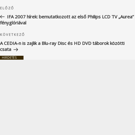
Bejegyzés
Korábbi
ELŐZŐ
navigáció
bejegyzés
IFA 2007 hírek: bemutatkozott az első Philips LCD TV „Aurea”
fényglóriával
Következő
KÖVETKEZŐ
bejegyzés
A CEDIA-n is zajlik a Blu-ray Disc és HD DVD táborok közötti
csata
HIRDETÉS