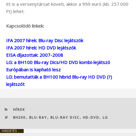
itt is a versenytársat követi, akkor a 999 euró (kb. 257.000
Ft) lehet.
Kapcsolódó linkek:
IFA 2007 hírek: Blu-ray Disc lejátszók
IFA 2007 hírek: HD DVD lejátszók
EISA díjazottak: 2007-2008
LG: a BH100 Blu-ray Dics/HD DVD kombi-lejátszó
Európában is kapható lesz
LG: bemutatták a BH100 hibrid Blu-ray HD DVD (?)
lejátszót
KATEGÓRIÁK
HÍREK
CÍMKÉK
BH200
,
BLU-RAY
,
BLU-RAY DISC
,
HD-DVD
,
LG
HIRDETÉS