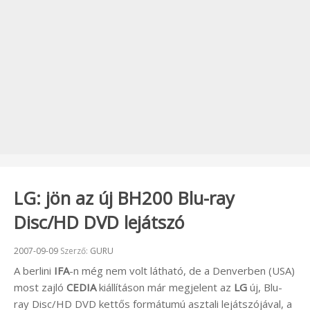
LG: jön az új BH200 Blu-ray
Disc/HD DVD lejátszó
Beküldve:
2007-09-09
Szerző:
GURU
A berlini
IFA
-n még nem volt látható, de a Denverben (USA)
most zajló
CEDIA
kiállításon már megjelent az
LG
új, Blu-
ray Disc/HD DVD kettős formátumú asztali lejátszójával, a