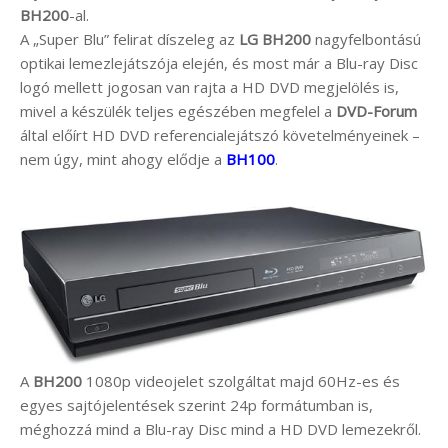
BH200
-al.
A „Super Blu” felirat díszeleg az
LG BH200
nagyfelbontású
optikai lemezlejátszója elején, és most már a Blu-ray Disc
logó mellett jogosan van rajta a HD DVD megjelölés is,
mivel a készülék teljes egészében megfelel a
DVD-Forum
által előírt HD DVD referencialejátszó követelményeinek –
nem úgy, mint ahogy elődje a
BH100
.
A
BH200
1080p videojelet szolgáltat majd 60Hz-es és
egyes sajtójelentések szerint 24p formátumban is,
méghozzá mind a Blu-ray Disc mind a HD DVD lemezekről.