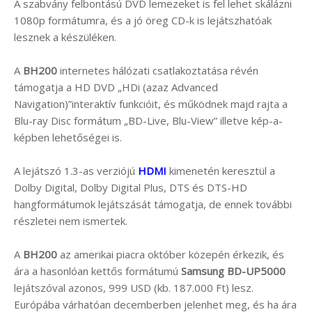
A szabvány felbontású DVD lemezeket is fel lehet skálázni
1080p formátumra, és a jó öreg CD-k is lejátszhatóak
lesznek a készüléken.
A
BH200
internetes hálózati csatlakoztatása révén
támogatja a HD DVD „HDi (azaz Advanced
Navigation)”interaktív funkcióit, és működnek majd rajta a
Blu-ray Disc formátum „BD-Live, Blu-View” illetve kép-a-
képben lehetőségei is.
A lejátszó 1.3-as verziójú
HDMI
kimenetén keresztül a
Dolby Digital, Dolby Digital Plus, DTS és DTS-HD
hangformátumok lejátszását támogatja, de ennek további
részletei nem ismertek.
A
BH200
az amerikai piacra október közepén érkezik, és
ára a hasonlóan kettős formátumú
Samsung BD-UP5000
lejátszóval azonos, 999 USD (kb. 187.000 Ft) lesz.
Európába várhatóan decemberben jelenhet meg, és ha ára