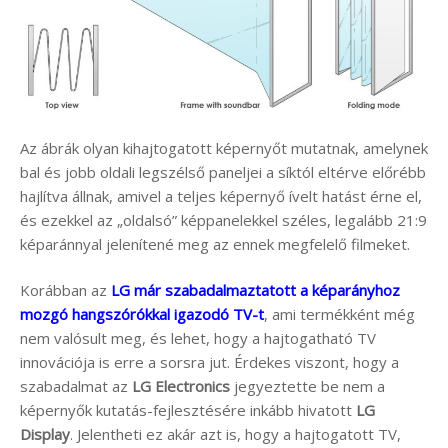
Az ábrák olyan kihajtogatott képernyőt mutatnak, amelynek
bal és jobb oldali legszélső paneljei a síktól eltérve előrébb
hajlítva állnak, amivel a teljes képernyő ívelt hatást érne el,
és ezekkel az „oldalsó” képpanelekkel széles, legalább 21:9
képaránnyal jelenítené meg az ennek megfelelő filmeket.
Korábban az
LG már szabadalmaztatott a képarányhoz
mozgó hangszórókkal igazodó TV-t
, ami termékként még
nem valósult meg, és lehet, hogy a hajtogatható TV
innovációja is erre a sorsra jut. Érdekes viszont, hogy a
szabadalmat az
LG Electronics
jegyeztette be nem a
képernyők kutatás-fejlesztésére inkább hivatott
LG
Display
. Jelentheti ez akár azt is, hogy a hajtogatott TV,