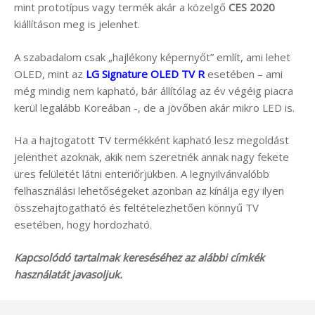
mint prototípus vagy termék akár a közelgő
CES 2020
kiállításon meg is jelenhet.
A szabadalom csak „hajlékony képernyőt” említ, ami lehet
OLED, mint az
LG Signature OLED TV R
esetében – ami
még mindig nem kapható, bár állítólag az év végéig piacra
kerül legalább Koreában -, de a jövőben akár mikro LED is.
Ha a hajtogatott TV termékként kapható lesz megoldást
jelenthet azoknak, akik nem szeretnék annak nagy fekete
üres felületét látni enteriőrjükben. A legnyilvánvalóbb
felhasználási lehetőségeket azonban az kínálja egy ilyen
összehajtogatható és feltételezhetően könnyű TV
esetében, hogy hordozható.
Kapcsolódó tartalmak kereséséhez az alábbi címkék
használatát javasoljuk.