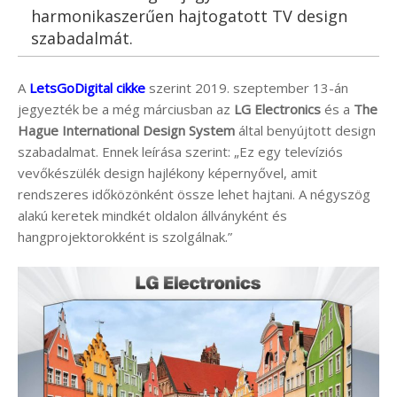
harmonikaszerűen hajtogatott TV design
szabadalmát.
A
LetsGoDigital cikke
szerint 2019. szeptember 13-án
jegyezték be a még márciusban az
LG Electronics
és a
The
Hague International Design System
által benyújtott design
szabadalmat. Ennek leírása szerint: „Ez egy televíziós
vevőkészülék design hajlékony képernyővel, amit
rendszeres időközönként össze lehet hajtani. A négyszög
alakú keretek mindkét oldalon állványként és
hangprojektorokként is szolgálnak.”