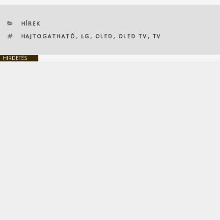
KATEGÓRIÁK
HÍREK
CÍMKÉK
HAJTOGATHATÓ
,
LG
,
OLED
,
OLED TV
,
TV
HIRDETÉS