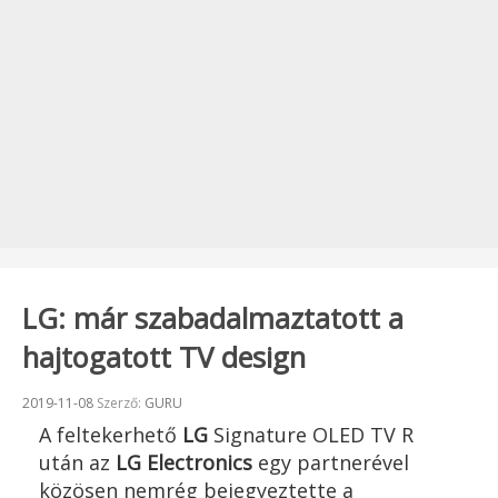
LG: már szabadalmaztatott a
hajtogatott TV design
Beküldve:
2019-11-08
Szerző:
GURU
A feltekerhető
LG
Signature OLED TV R
után az
LG Electronics
egy partnerével
közösen nemrég bejegyeztette a