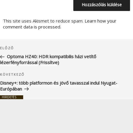
This site uses Akismet to reduce spam.
Learn how your
comment data is processed.
Bejegyzés
Korábbi
ELŐZŐ
navigáció
bejegyzés
Optoma HZ40: HDR kompatibilis házi vetítő
lézerfényforrással (Frissítve)
Következő
KÖVETKEZŐ
bejegyzés
Disney+: több platformon és jövő tavasszal indul Nyugat-
Európában
HIRDETÉS