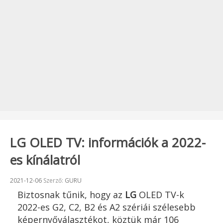
LG OLED TV: információk a 2022-
es kínálatról
Beküldve:
2021-12-06
Szerző:
GURU
Biztosnak tűnik, hogy az
LG
OLED TV-k
2022-es G2, C2, B2 és A2 szériái szélesebb
képernyőválasztékot, köztük már 106