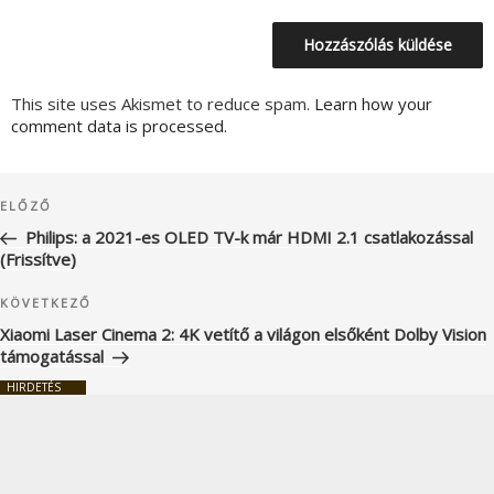
This site uses Akismet to reduce spam.
Learn how your
comment data is processed.
Bejegyzés
Korábbi
ELŐZŐ
navigáció
bejegyzés
Philips: a 2021-es OLED TV-k már HDMI 2.1 csatlakozással
(Frissítve)
Következő
KÖVETKEZŐ
bejegyzés
Xiaomi Laser Cinema 2: 4K vetítő a világon elsőként Dolby Vision
támogatással
HIRDETÉS