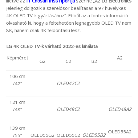
illetve az
IT Chosun friss riportja
szerint: „Az
LG Electronics
jelenleg dolgozik a szerelősor beállításán a 97 hüvelykes
4K OLED TV-k gyártásához”. Ebből az a fontos információ
olvasható ki, hogy a feltehetően legnagyobb OLED TV nem
8K, hanem csak 4K felbontású lesz.
LG 4K OLED TV-k várható 2022-es kínálata
Képméret
A2
G2
C2
B2
106 cm
OLED42C2
/42”
121 cm
OLED48C2
OLED48A2
/48”
139 cm
OLED55A2
OLED55G2
OLED55C2
OLED55B2
/55”