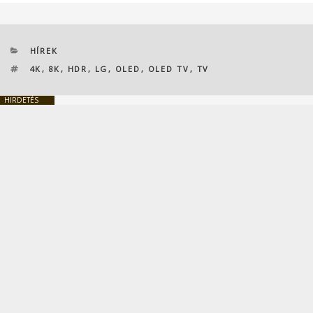
KATEGÓRIÁK
HÍREK
CÍMKÉK
4K
,
8K
,
HDR
,
LG
,
OLED
,
OLED TV
,
TV
HIRDETÉS