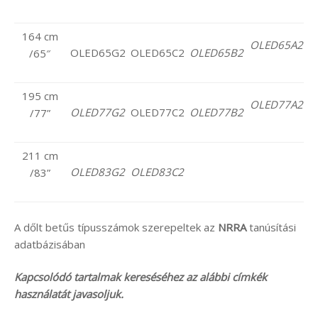
164 cm
OLED65A2
OLED65G2
OLED65C2
OLED65B2
/65″
195 cm
OLED77A2
OLED77G2
OLED77C2
OLED77B2
/77”
211 cm
OLED83G2
OLED83C2
/83”
A dőlt betűs típusszámok szerepeltek az
NRRA
tanúsítási
adatbázisában
Kapcsolódó tartalmak kereséséhez az alábbi címkék
használatát javasoljuk.