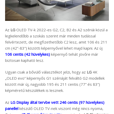
Az
LG
OLED TV-k 2022-es G2, C2, B2 és A2 szériái közül a
legkelendőbb a szokás szerint már minden tudással
felvértezett, de megfizethetőbb C2 lesz, amit 106 és 211
cm (42”-83”) közötti képernyővel lehet majd kapni. Az új
106 centis (42 hüvelykes)
képernyő tehát jövőre már
biztosan kapható lesz.
Ugyan csak a bővülő választékot jelzi, hogy az
LG
4K
„OLED evo” képernyős G1 szériáját felváltó G2 modellek
között már új, nagyobb 195 és 211 centis (77” és 83”)
képméretű készülékek is lesznek.
Az
LG Display által tervbe vett 246 centis (97 hüvelykes)
panellel
készülő OLED TV-nek viszont még nincs nyoma,