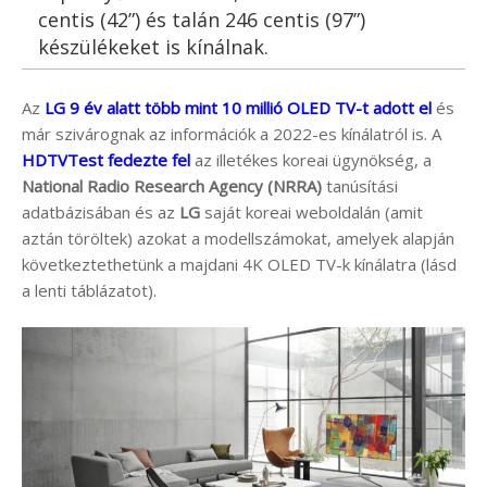
centis (42”) és talán 246 centis (97”)
készülékeket is kínálnak.
Az
LG 9 év alatt több mint 10 millió OLED TV-t adott el
és
már szivárognak az információk a 2022-es kínálatról is. A
HDTVTest fedezte fel
az illetékes koreai ügynökség, a
National Radio Research Agency (NRRA)
tanúsítási
adatbázisában és az
LG
saját koreai weboldalán (amit
aztán töröltek) azokat a modellszámokat, amelyek alapján
következtethetünk a majdani 4K OLED TV-k kínálatra (lásd
a lenti táblázatot).