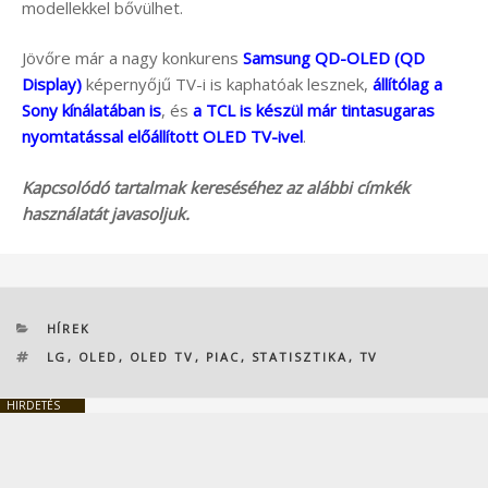
modellekkel bővülhet.
Jövőre már a nagy konkurens
Samsung QD-OLED (QD
Display)
képernyőjű TV-i is kaphatóak lesznek,
állítólag a
Sony kínálatában is
, és
a TCL is készül már tintasugaras
nyomtatással előállított OLED TV-ivel
.
Kapcsolódó tartalmak kereséséhez az alábbi címkék
használatát javasoljuk.
KATEGÓRIÁK
HÍREK
CÍMKÉK
LG
,
OLED
,
OLED TV
,
PIAC
,
STATISZTIKA
,
TV
HIRDETÉS