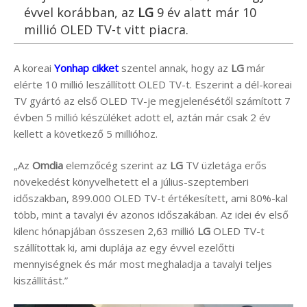
évvel korábban, az
LG
9 év alatt már 10
millió OLED TV-t vitt piacra.
A koreai
Yonhap cikket
szentel annak, hogy az
LG
már
elérte 10 millió leszállított OLED TV-t. Eszerint a dél-koreai
TV gyártó az első OLED TV-je megjelenésétől számított 7
évben 5 millió készüléket adott el, aztán már csak 2 év
kellett a következő 5 millióhoz.
„Az
Omdia
elemzőcég szerint az
LG
TV üzletága erős
növekedést könyvelhetett el a július-szeptemberi
időszakban, 899.000 OLED TV-t értékesített, ami 80%-kal
több, mint a tavalyi év azonos időszakában. Az idei év első
kilenc hónapjában összesen 2,63 millió
LG
OLED TV-t
szállítottak ki, ami duplája az egy évvel ezelőtti
mennyiségnek és már most meghaladja a tavalyi teljes
kiszállítást.”