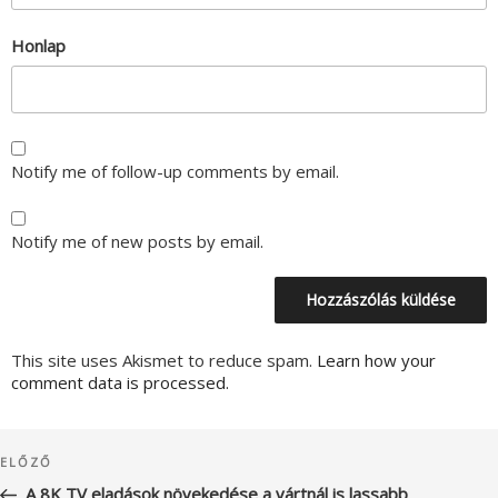
Honlap
Notify me of follow-up comments by email.
Notify me of new posts by email.
This site uses Akismet to reduce spam.
Learn how your
comment data is processed.
Bejegyzés
Korábbi
ELŐZŐ
navigáció
bejegyzés
A 8K TV eladások növekedése a vártnál is lassabb