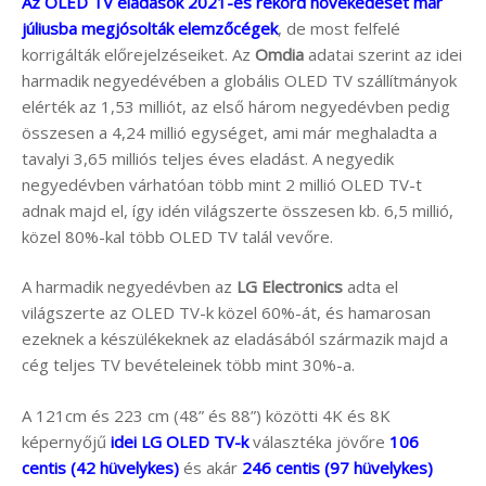
Az OLED TV eladások 2021-es rekord növekedését már
júliusba megjósolták elemzőcégek
, de most felfelé
korrigálták előrejelzéseiket. Az
Omdia
adatai szerint az idei
harmadik negyedévében a globális OLED TV szállítmányok
elérték az 1,53 milliót, az első három negyedévben pedig
összesen a 4,24 millió egységet, ami már meghaladta a
tavalyi 3,65 milliós teljes éves eladást. A negyedik
negyedévben várhatóan több mint 2 millió OLED TV-t
adnak majd el, így idén világszerte összesen kb. 6,5 millió,
közel 80%-kal több OLED TV talál vevőre.
A harmadik negyedévben az
LG Electronics
adta el
világszerte az OLED TV-k közel 60%-át, és hamarosan
ezeknek a készülékeknek az eladásából származik majd a
cég teljes TV bevételeinek több mint 30%-a.
A 121cm és 223 cm (48” és 88”) közötti 4K és 8K
képernyőjű
idei LG OLED TV-k
választéka jövőre
106
centis (42 hüvelykes)
és akár
246 centis (97 hüvelykes)