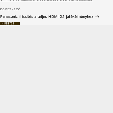
Következő
KÖVETKEZŐ
bejegyzés
Panasonic: frissítés a teljes HDMI 2.1 játékélményhez
HIRDETÉS