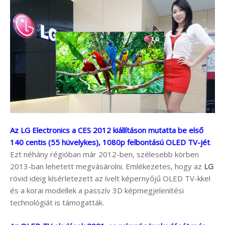
Az LG Electronics a CES 2012 kiállításon mutatta be első
140 centis (55 hüvelykes), 1080p felbontású OLED TV-jét
.
Ezt néhány régióban már 2012-ben, szélesebb körben
2013-ban lehetett megvásárolni. Emlékezetes, hogy az
LG
rövid ideig kísérletezett az ívelt képernyőjű OLED TV-kkel
és a korai modellek a passzív 3D képmegjelenítési
technológiát is támogatták.