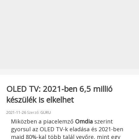
OLED TV: 2021-ben 6,5 millió
készülék is elkelhet
Beküldve:
2021-11-26
Szerző:
GURU
Miközben a piacelemző
Omdia
szerint
gyorsul az OLED TV-k eladása és 2021-ben
majd 80%-kal több talál vevőre, mint egy