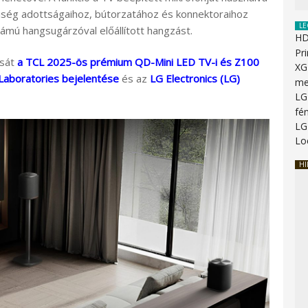
lyiség adottságaihoz, bútorzatához és konnektoraihoz
LE
ámú hangsugárzóval előállított hangzást.
HD
Pr
ását
a TCL 2025-ös prémium QD-Mini LED TV-i és Z100
XG
Laboratories bejelentése
és az
LG Electronics (LG)
me
LG
fén
LG
Lo
HI