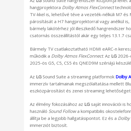
Az
LG
Sound Suite hangrendszer központja lehet a
hangprojektora
Dolby Atmos FlexConnect
technoló
TV-kkel is, lehetővé téve a vezeték-nélküli M7 
párosítását a H7 hangprojektorral vagy anélkül is
bármely lakótérhez jól illeszkedő hangrendszer ho
csatornás összeállítástól akár egy teljes 13.1.7 cs
Bármely TV csatlakoztatható HDMI eARC-n keresz
működik a
Dolby Atmos FlexConnect
. Az
LG
2026-o
2025-ös G5, C5, CS5 és QNED9M szériájú készülé
Az
LG
Sound Suite a streaming platformok
Dolby 
immerzív tartalmainak megszólaltatása mellett Bl
eszközpárosítást és zenei streaming lehetőséget i
Az élmény fokozásához az
LG
saját innovációi is 
használó
Sound Follow
a kompatibilis okostelefonn
állítja be a legjobb hallgatásipontot. Ez és a
Dolby
immerziót biztosít.