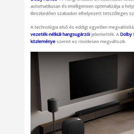
automatikusan és intelligensen optimalizálja a he
illeszkedően szabadon elhelyezett tetszőleges sz
A technológia első és eddigi egyetlen megvalósít
vezeték-nélküli hangsugárzói
jelentették. A
Dolby 
közleménye
szerint ez rövidesen megváltozik.