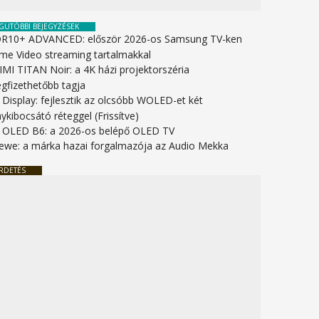
GUTÓBBI BEJEGYZÉSEK
R10+ ADVANCED: először 2026-os Samsung TV-ken
ime Video streaming tartalmakkal
IMI TITAN Noir: a 4K házi projektorszéria
gfizethetőbb tagja
 Display: fejlesztik az olcsóbb WOLED-et két
ykibocsátó réteggel (Frissítve)
 OLED B6: a 2026-os belépő OLED TV
ewe: a márka hazai forgalmazója az Audio Mekka
RDETÉS