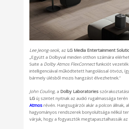
Lee Jeong-seok
, az
LG Media Entertainment Soluti
„Együtt a Dolbyval minden otthon számára elérhe
Suite a
Dolby Atmos FlexConnect
funkciót vezeték
intelligenciával működtetett hangolással ötvözi, í
bármely ülésből mozis hangzást élvezhetnek.”
John Couling
, a
Dolby Laboratories
szórakoztatási 
LG
új szintet nyitnak az audió rugalmassága terén
Atmos
révén. Hangsugárzói akár a polcon állnak, 
hagyományos rendszerek bonyolultsága nélkül ter
várjuk, hogy a fogyasztók megtapasztalhassák az a