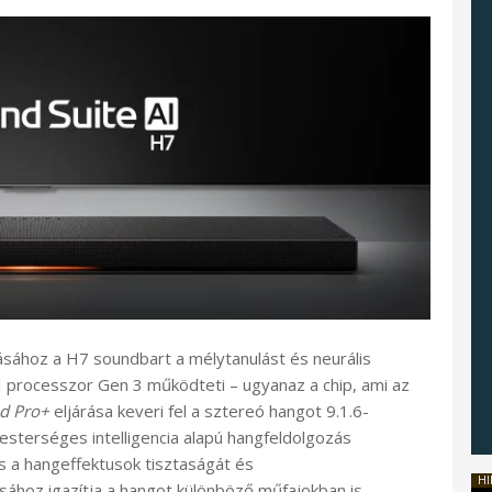
sához a H7 soundbart a mélytanulást és neurális
 processzor Gen 3 működteti – ugyanaz a chip, ami az
d Pro+
eljárása keveri fel a sztereó hangot 9.1.6-
sterséges intelligencia alapú hangfeldolgozás
s a hangeffektusok tisztaságát és
HI
sához igazítja a hangot különböző műfajokban is