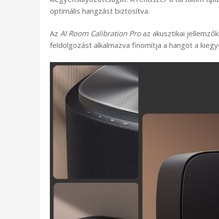
optimális hangzást biztosítva.
Az
AI Room Calibration Pro
az akusztikai jellemző
feldolgozást alkalmazva finomítja a hangot a kie