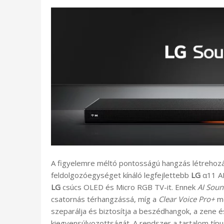
A figyelemre méltó pontosságú hangzás létrehozá
feldolgozóegységet kínáló legfejlettebb
LG
α11 AI
LG
csúcs OLED és Micro RGB TV-it. Ennek
AI Soun
csatornás térhangzássá, míg a
Clear Voice Pro+
me
szeparálja és biztosítja a beszédhangok, a zene é
kiegyensúlyozottságát. A rendszer a tartalom típu