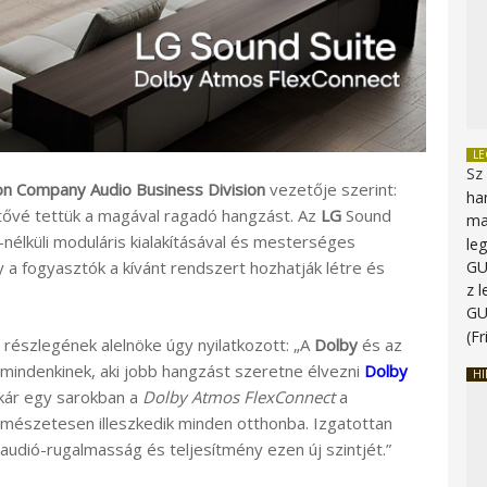
L
Sz
on Company Audio Business Division
vezetője szerint:
ha
tővé tettük a magával ragadó hangzást. Az
LG
Sound
ma
-nélküli moduláris kialakításával és mesterséges
le
G
gy a fogyasztók a kívánt rendszert hozhatják létre és
z 
G
(Fr
részlegének alelnöke úgy nyilatkozott: „A
Dolby
és az
 mindenkinek, aki jobb hangzást szeretne élvezni
Dolby
HI
akár egy sarokban a
Dolby Atmos FlexConnect
a
mészetesen illeszkedik minden otthonba. Izgatottan
udió-rugalmasság és teljesítmény ezen új szintjét.”