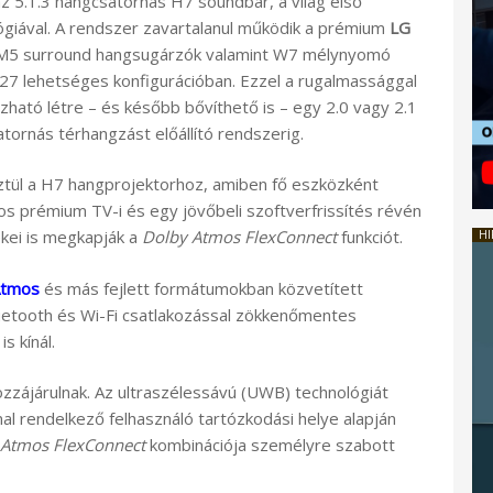
z 5.1.3 hangcsatornás H7 soundbar, a világ első
giával. A rendszer zavartalanul működik a prémium
LG
és M5 surround hangsugárzók valamint W7 mélynyomó
, 27 lehetséges konfigurációban. Ezzel a rugalmassággal
zható létre – és később bővíthető is – egy 2.0 vagy 2.1
atornás térhangzást előállító rendszerig.
tül a H7 hangprojektorhoz, amiben fő eszközként
s prémium TV-i és egy jövőbeli szoftverfrissítés révén
kei is megkapják a
Dolby Atmos FlexConnect
funkciót.
HI
Atmos
és más fejlett formátumokban közvetített
uetooth és Wi-Fi csatlakozással zökkenőmentes
s kínál.
hozzájárulnak. Az ultraszélessávú (UWB) technológiát
al rendelkező felhasználó tartózkodási helye alapján
 Atmos FlexConnect
kombinációja személyre szabott