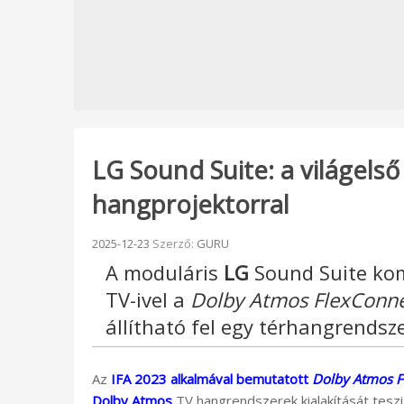
LG Sound Suite: a világel
hangprojektorral
Beküldve:
2025-12-23
Szerző:
GURU
A moduláris
LG
Sound Suite ko
TV-ivel a
Dolby Atmos FlexConn
állítható fel egy térhangrendsze
Az
IFA 2023 alkalmával bemutatott
Dolby Atmos F
Dolby Atmos
TV hangrendszerek kialakítását teszi