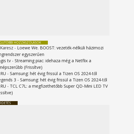
EGUTÓBBI HOZZÁSZÓLÁSOK
 Karesz
-
Loewe We. BOOST: vezeték-nélküli házimozi
ngrendszer egyszerűen
gis tv
-
Streaming piac: idehaza még a Netflix a
gnépszerűbb (Frissítve)
URU
-
Samsung: hét évig frissül a Tizen OS 2024-től
legends 3
-
Samsung: hét évig frissül a Tizen OS 2024-től
URU
-
TCL C7L: a megfizethetőbb Super QD-Mini LED TV
issítve)
RDETÉS