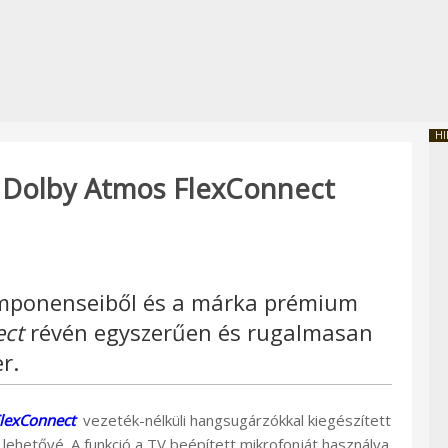
HI
ső Dolby Atmos FlexConnect
mponenseiből és a márka prémium
ect
révén egyszerűen és rugalmasan
r.
lexConnect
vezeték-nélküli hangsugárzókkal kiegészített
 lehetővé. A funkció a TV beépített mikrofonját használva