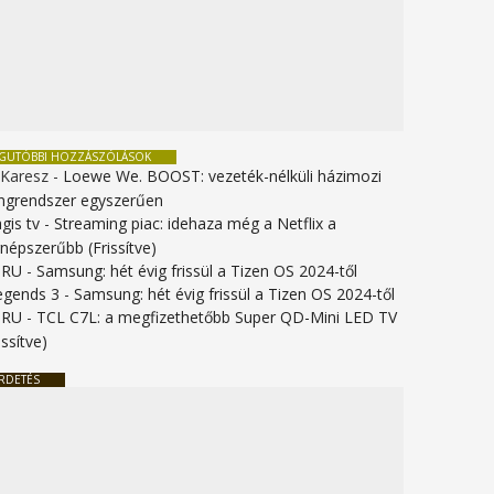
EGUTÓBBI HOZZÁSZÓLÁSOK
 Karesz
-
Loewe We. BOOST: vezeték-nélküli házimozi
ngrendszer egyszerűen
gis tv
-
Streaming piac: idehaza még a Netflix a
gnépszerűbb (Frissítve)
URU
-
Samsung: hét évig frissül a Tizen OS 2024-től
legends 3
-
Samsung: hét évig frissül a Tizen OS 2024-től
URU
-
TCL C7L: a megfizethetőbb Super QD-Mini LED TV
issítve)
RDETÉS