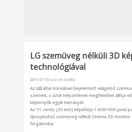
LG szemüveg nélküli 3D k
technológiával
Beküldve:
2011-07-13
Szerző:
GURU
Az
LG
által Koreában bejelentett világelső szemüv
szemeit, s azok helyzetének megfelelően állítja e
képernyők egyik hátrányát.
Az 51 centis (20 inch) képátlójú 1.600×900 pixel 
típusjelzésű szemüveg nélküli Cinema 3D monitor 1.2
forgalomba.