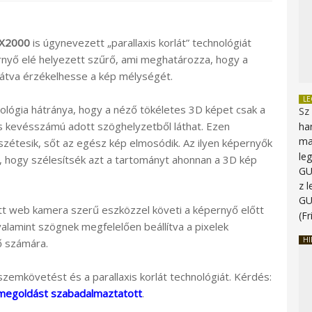
X2000
is úgynevezett „parallaxis korlát” technológiát
rnyő elé helyezett szűrő, ami meghatározza, hogy a
 látva érzékelhesse a kép mélységét.
L
nológia hátránya, hogy a néző tökéletes 3D képet csak a
Sz
 kevésszámú adott szöghelyzetből láthat. Ezen
ha
ma
 szétesik, sőt az egész kép elmosódik. Az ilyen képernyők
le
ni, hogy szélesítsék azt a tartományt ahonnan a 3D kép
G
z 
G
tt web kamera szerű eszközzel követi a képernyő előtt
(Fr
alamint szögnek megfelelően beállítva a pixelek
HI
ő számára.
 szemkövetést és a parallaxis korlát technológiát. Kérdés:
 megoldást szabadalmaztatott
.