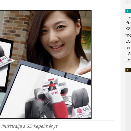
LE
HD
Pr
XG
me
LG
fén
LG
Lo
HI
 illusztrálja a 3D képélményt