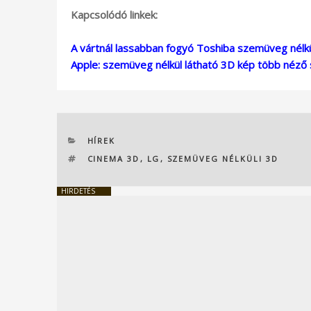
Kapcsolódó linkek:
A vártnál lassabban fogyó Toshiba szemüveg nélkü
Apple: szemüveg nélkül látható 3D kép több néző
KATEGÓRIÁK
HÍREK
CÍMKÉK
CINEMA 3D
,
LG
,
SZEMÜVEG NÉLKÜLI 3D
HIRDETÉS