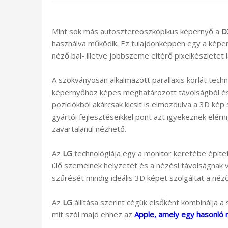
Mint sok más autosztereoszkópikus képernyő a
D
használva működik. Ez tulajdonképpen egy a képe
néző bal- illetve jobbszeme eltérő pixelkészletet
A szokványosan alkalmazott parallaxis korlát tech
képernyőhöz képes meghatározott távolságból és
pozíciókból akárcsak kicsit is elmozdulva a 3D kép
gyártói fejlesztéseikkel pont azt igyekeznek elér
zavartalanul nézhető.
Az
LG
technológiája egy a monitor keretébe építe
ülő szemeinek helyzetét és a nézési távolságnak v
szűrését mindig ideális 3D képet szolgáltat a néz
Az
LG
állítása szerint cégük elsőként kombinálja a
mit szól majd ehhez az
Apple, amely egy hasonló