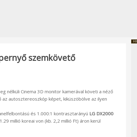
HI
épernyő szemkövető
eg nélküli Cinema 3D monitor kamerával követi a néző
lő az autosztereoszkóp képet, kiküszöbölve az ilyen
panelfelbontású és 1.000:1 kontrasztarányú
LG DX2000
9 millió koreai von (kb. 2,2 millió Ft) áron kerül