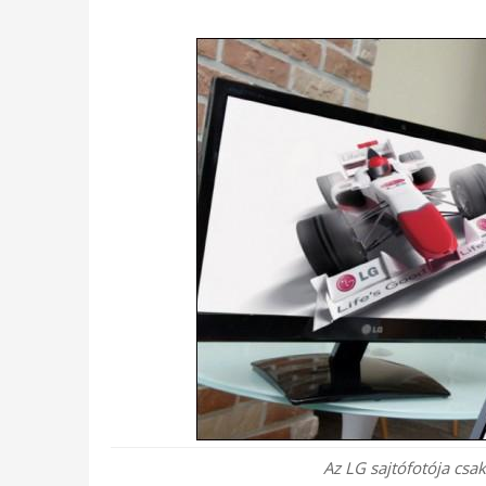
Az LG sajtófotója csak