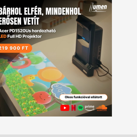
tkező
gyzés