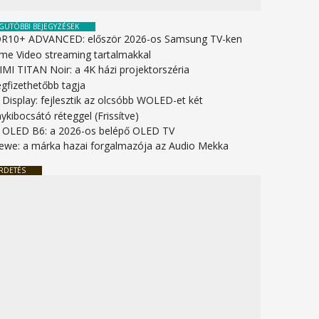
GUTÓBBI BEJEGYZÉSEK
R10+ ADVANCED: először 2026-os Samsung TV-ken
ime Video streaming tartalmakkal
IMI TITAN Noir: a 4K házi projektorszéria
gfizethetőbb tagja
 Display: fejlesztik az olcsóbb WOLED-et két
ykibocsátó réteggel (Frissítve)
 OLED B6: a 2026-os belépő OLED TV
ewe: a márka hazai forgalmazója az Audio Mekka
RDETÉS