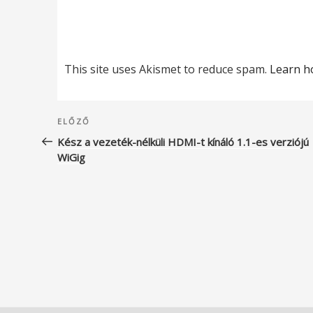
This site uses Akismet to reduce spam.
Learn h
Bejegyzés
Korábbi
ELŐZŐ
navigáció
bejegyzés
Kész a vezeték-nélküli HDMI-t kínáló 1.1-es verziójú
WiGig