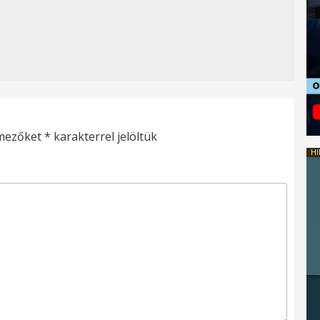
 mezőket
*
karakterrel jelöltük
HI