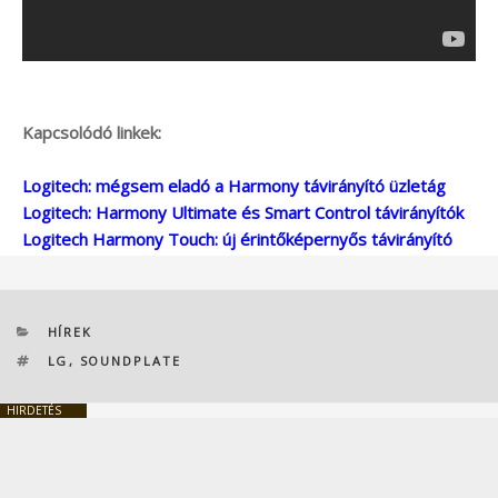
Kapcsolódó linkek:
Logitech: mégsem eladó a Harmony távirányító üzletág
Logitech: Harmony Ultimate és Smart Control távirányítók
Logitech Harmony Touch: új érintőképernyős távirányító
KATEGÓRIÁK
HÍREK
CÍMKÉK
LG
,
SOUNDPLATE
HIRDETÉS