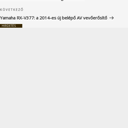
Következő
KÖVETKEZŐ
bejegyzés
Yamaha RX-V377: a 2014-es új belépő AV vevőerősítő
HIRDETÉS