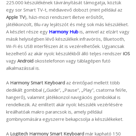
225.000 készülékének távirányítását támogatja, köztük
egy sor Smart TV-t, médiavevő dobozt (mint például az
Apple TV
), házi-mozi rendszert illetve erősítőt,
játékkonzolt, Blu-ray lejátszót és még sok más készüléket.
A készlet része egy
Harmony Hub
is, amivel az elzárt vagy
másik helyiségben lévő készülékek infravörös, Bluetooth,
Wi-Fi és USB interfészen át is vezérelhetőek. Ugyancsak
kezelhető az akár nyolc készülékből álló teljes rendszer
iOS
vagy
Android
okostelefonon vagy táblagépen futó
alkalmazással is.
A
Harmony Smart Keyboard
az érintőpad mellett több
dedikált gombbal („Guide”, „Pause”, „Play”, csatorna fel/le,
hangerő), valamint játékkonzol navigációs gombokkal is
rendelkezik. Az említett akár nyolc készülék vezérlésére
kreálhatóak makro parancsok is, amely például
gombnyomására egyszerre bekapcsolja a készülékeket.
A
Logitech Harmony Smart Keyboard
már kapható 150