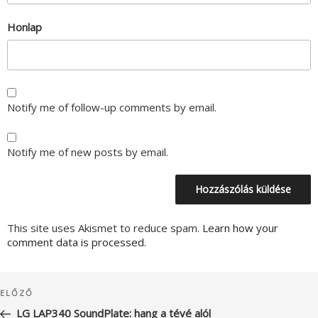
Honlap
Notify me of follow-up comments by email.
Notify me of new posts by email.
This site uses Akismet to reduce spam.
Learn how your
comment data is processed.
Bejegyzés
Korábbi
ELŐZŐ
navigáció
bejegyzés
LG LAP340 SoundPlate: hang a tévé alól