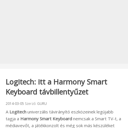
Logitech: itt a Harmony Smart
Keyboard távbillentyűzet
Beküldve:
2014-03-05
Szerző:
GURU
A
Logitech
univerzális távirányító eszközeinek legújabb
tagja a
Harmony Smart Keyboard
nemcsak a Smart TV-t, a
médiavevőt, a játékkonzolt és még sok más készüléket