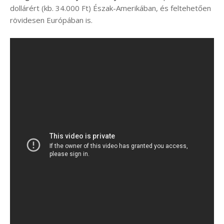
dollárért (kb. 34.000 Ft) Észak-Amerikában, és feltehetően
rövidesen Európában is.