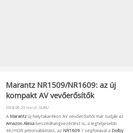
Marantz NR1509/NR1609: az új
kompakt AV vevőerősítők
Beküldve:
2018-05-23
Szerző:
GURU
A
Marantz
új helytakarékos AV vevőerősítői már tudják az
Amazon Alexa
beszédhangvezérlést is, a legteljesebb
4K/HDR jeltorvábbítást, az
NR1609
7 végfokával a
Dolby