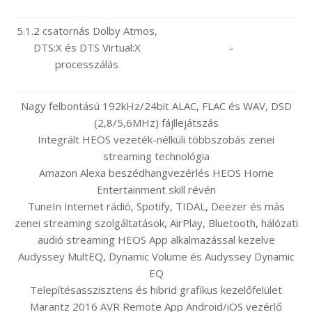
5.1.2 csatornás Dolby Atmos,
DTS:X és DTS Virtual:X
–
processzálás
Nagy felbontású 192kHz/24bit ALAC, FLAC és WAV, DSD
(2,8/5,6MHz) fájllejátszás
Integrált HEOS vezeték-nélküli többszobás zenei
streaming technológia
Amazon Alexa beszédhangvezérlés HEOS Home
Entertainment skill révén
TuneIn Internet rádió, Spotify, TIDAL, Deezer és más
zenei streaming szolgáltatások, AirPlay, Bluetooth, hálózati
audió streaming HEOS App alkalmazással kezelve
Audyssey MultEQ, Dynamic Volume és Audyssey Dynamic
EQ
Telepítésasszisztens és hibrid grafikus kezelőfelület
Marantz 2016 AVR Remote App Android/iOS vezérlő