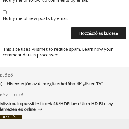
Notify me of follow-up comments by email.
Notify me of new posts by email.
This site uses Akismet to reduce spam.
Learn how your
comment data is processed.
Bejegyzés
Korábbi
ELŐZŐ
navigáció
bejegyzés
Hisense: jön az új megfizethetőbb 4K „lézer TV”
Következő
KÖVETKEZŐ
bejegyzés
Mission: Impossible filmek 4K/HDR-ben Ultra HD Blu-ray
lemezen és online
HIRDETÉS