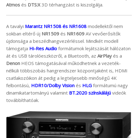
Atmos
és
DTS:X
3D térhangzást is kiszolgálja.
A tavalyi
Marantz
NR1508 és NR1608
modellektől nem
sokban eltérő új
NR1509
és
NR1609
AV vevőerősítők
újdonsága a beszédhangvezérléssel. Mindkét modell
támogatja
Hi-Res Audio
formátumok lejátszását hálózaton
át és USB tárolóeszközről, a Bluetooth, az
AirPlay
és a
Denon
HEOS támogatásával működhetnek a vezeték-
nélküli többszobás hangrendszer központjaként is, HDMI
csatlakozóikon át pedig a legteljesebb minőségű 4K
felbontású,
HDR10/Dolby Vision
és
HLG
formátumú nagy
dinamikatartományú valamint
BT.2020 színskálájú
videók
továbbíthatóak.