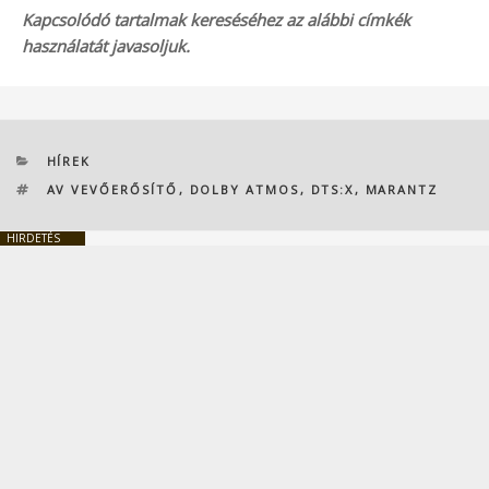
Kapcsolódó tartalmak kereséséhez az alábbi címkék
használatát javasoljuk.
KATEGÓRIÁK
HÍREK
CÍMKÉK
AV VEVŐERŐSÍTŐ
,
DOLBY ATMOS
,
DTS:X
,
MARANTZ
HIRDETÉS