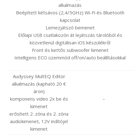
alkalmazás
Beépített kétsávos (2,4/5GHz) Wi-Fi és Bluetooth
kapcsolat
Lemezjátszó bemenet
Előlapi USB csatlakozón át lejátszás tárolóból és
közvetlenül digitálisan iOS készülékről
Front és kettős subwoofer kimenet
Intelligens ECO üzemmód off/on/auto beállításokkal
Audyssey MultEQ Editor
alkalmazás (kapható 20 €
áron)
komponens video 2x be és
–
kimenet
erősített 2. zóna és 2. zóna
audiokimenet, 12V indítójel
kimenet