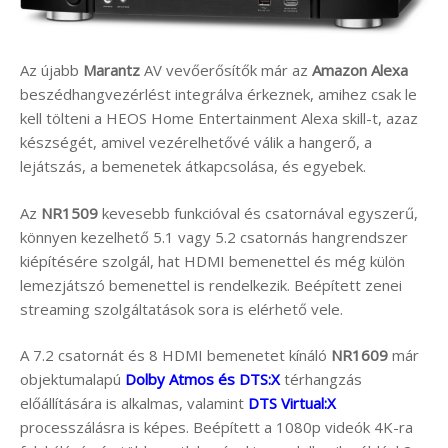
Az újabb
Marantz
AV vevőerősítők már az
Amazon Alexa
beszédhangvezérlést integrálva érkeznek, amihez csak le
kell tölteni a HEOS Home Entertainment Alexa skill-t, azaz
készségét, amivel vezérelhetővé válik a hangerő, a
lejátszás, a bemenetek átkapcsolása, és egyebek.
Az
NR1509
kevesebb funkcióval és csatornával egyszerű,
könnyen kezelhető 5.1 vagy 5.2 csatornás hangrendszer
kiépítésére szolgál, hat HDMI bemenettel és még külön
lemezjátszó bemenettel is rendelkezik. Beépített zenei
streaming szolgáltatások sora is elérhető vele.
A 7.2 csatornát és 8 HDMI bemenetet kínáló
NR1609
már
objektumalapú
Dolby Atmos és DTS:X
térhangzás
előállítására is alkalmas, valamint
DTS Virtual:X
processzálásra is képes. Beépített a 1080p videók 4K-ra