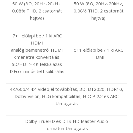
50 W (8Ω, 20Hz-20kHz,
50 W (8Ω, 20Hz-20kHz,
0,08% THD, 2 csatornát
0,08% THD, 2 csatornát
hajtva)
hajtva)
7+1 előlapi be / 1 ki ARC
HDMI
analóg bemenetről HDMI
5+1 előlapi be / 1 ki ARC
kimenetre konvertálás,
HDMI
SD/HD -> 4K felskálázás
ISFccc minősített kalibrálás
4K/60p/4:4:4 videojel továbbítás, 3D, BT2020, HDR10,
Dolby Vision, HLG kompatibilitás, HDCP 2.2 és ARC
támogatás
Dolby TrueHD és DTS-HD Master Audio
formátumtámogatás