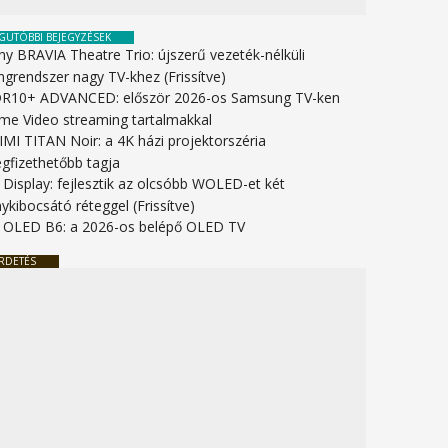
GUTÓBBI BEJEGYZÉSEK
ny BRAVIA Theatre Trio: újszerű vezeték-nélküli
ngrendszer nagy TV-khez (Frissítve)
R10+ ADVANCED: először 2026-os Samsung TV-ken
ime Video streaming tartalmakkal
IMI TITAN Noir: a 4K házi projektorszéria
gfizethetőbb tagja
 Display: fejlesztik az olcsóbb WOLED-et két
ykibocsátó réteggel (Frissítve)
 OLED B6: a 2026-os belépő OLED TV
RDETÉS