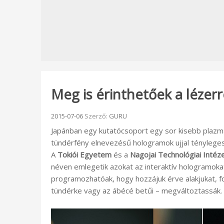
Meg is érinthetőek a lézer
Beküldve:
2015-07-06
Szerző:
GURU
Japánban egy kutatócsoport egy sor kisebb plazma 
tündérfény elnevezésű hologramok ujjal tényleges
A
Tokiói Egyetem
és a
Nagojai Technológiai Intéz
néven emlegetik azokat az interaktív hologramokat
programozhatóak, hogy hozzájuk érve alakjukat, fo
tündérke vagy az ábécé betűi – megváltoztassák.