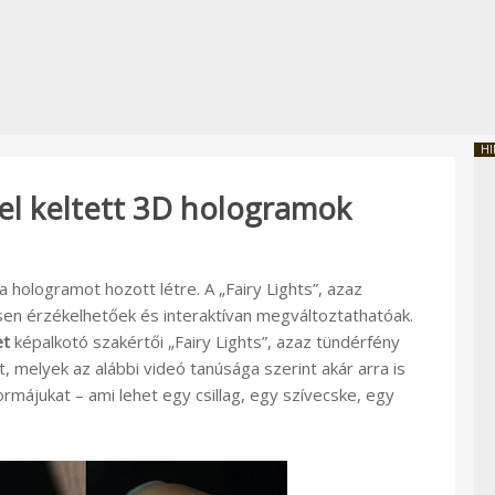
HI
rel keltett 3D hologramok
hologramot hozott létre. A „Fairy Lights”, azaz
en érzékelhetőek és interaktívan megváltoztathatóak.
et
képalkotó szakértői „Fairy Lights”, azaz tündérfény
, melyek az alábbi videó tanúsága szerint akár arra is
rmájukat – ami lehet egy csillag, egy szívecske, egy