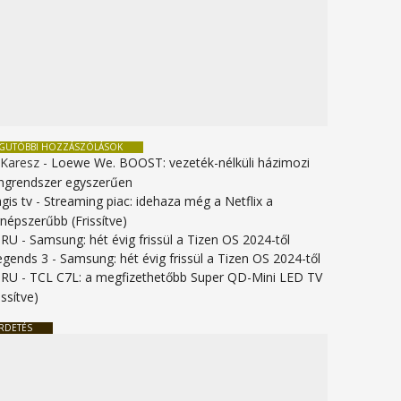
EGUTÓBBI HOZZÁSZÓLÁSOK
 Karesz
-
Loewe We. BOOST: vezeték-nélküli házimozi
ngrendszer egyszerűen
gis tv
-
Streaming piac: idehaza még a Netflix a
gnépszerűbb (Frissítve)
URU
-
Samsung: hét évig frissül a Tizen OS 2024-től
legends 3
-
Samsung: hét évig frissül a Tizen OS 2024-től
URU
-
TCL C7L: a megfizethetőbb Super QD-Mini LED TV
issítve)
RDETÉS