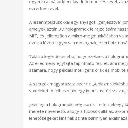
egyenlő a másodperc kvadrilliomod részével, az
ezredrészével.
A lézerimpulzusokkal egy anyagot „gerjesztve” jön
amelyek aztán 3D hologramok felrajzolására hasz
MIT
, és jellemzően a mikro-megmunkálásban vala
ezek a lézerek gyorsan mozognak, ezért biztonsá
Talán a legérdekesebb, hogy ezeknek a hologramok
Az eredmény egyfajta tapintható felület, ami megny
számára, hogy például intelligens órák és mobiltele
A szerzők magyarázata szerint: „A plazma lökéshul
voxeleket. A felhasználó egy impulzust érez az ujjáv
Jelenleg a hologramok még aprók – elférnek egy kb. 
mérete növelhető, ahogy a tudósok állítják, akkor 
lehetőségeket kínálnak szinte bármilyen alkalmazá