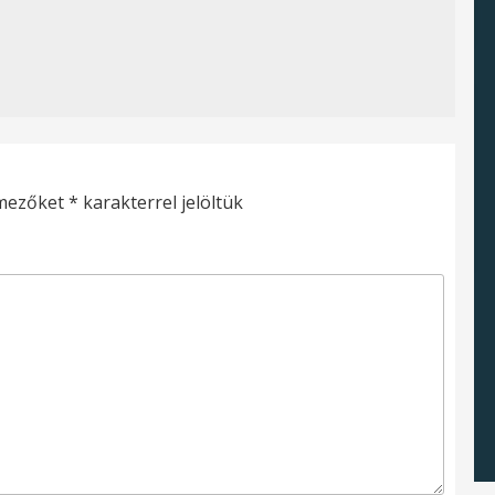
 mezőket
*
karakterrel jelöltük