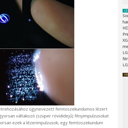
LE
So
ha
HD
Pr
XG
me
LG
fén
LG
HI
létrehozásához úgynevezett femtoszekundumos lézert
yorsan váltakozó (szuper rövididejű) fényimpulzusokat
gyorsan ezek a lézerimpulzusok, egy femtoszekundum