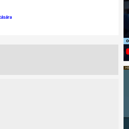
tására
HI