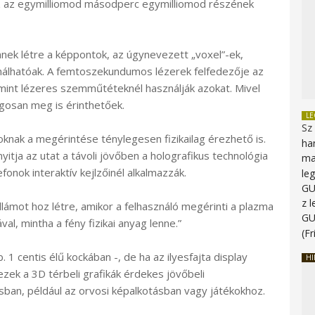
az az egymilliomod másodperc egymilliomod részének
nek létre a képpontok, az úgynevezett „voxel”-ek,
nálhatóak. A femtoszekundumos lézerek felfedezője az
mint lézeres szemműtéteknél használják azokat. Mivel
gosan meg is érinthetőek.
L
Sz
nak a megérintése ténylegesen fizikailag érezhető is.
ha
itja az utat a távoli jövőben a holografikus technológia
ma
fonok interaktív kejlzőinél alkalmazzák.
le
G
z 
lámot hoz létre, amikor a felhasználó megérinti a plazma
G
al, mintha a fény fizikai anyag lenne.”
(Fr
1 centis élű kockában -, de ha az ilyesfajta display
HI
ezek a 3D térbeli grafikák érdekes jövőbeli
sban, például az orvosi képalkotásban vagy játékokhoz.