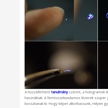
A hozzáférhető
tanulmány
szerint, a hologramok 
használnak. A femtoszekundumos lézerek szuper g
bocsátanak ki. Hogy képet alkothassunk, milyen 