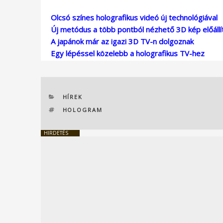
Olcsó színes holografikus videó új technológiával
Új metódus a több pontból nézhető 3D kép előállí
A japánok már az igazi 3D TV-n dolgoznak
Egy lépéssel közelebb a holografikus TV-hez
KATEGÓRIÁK
HÍREK
CÍMKÉK
HOLOGRAM
HIRDETÉS