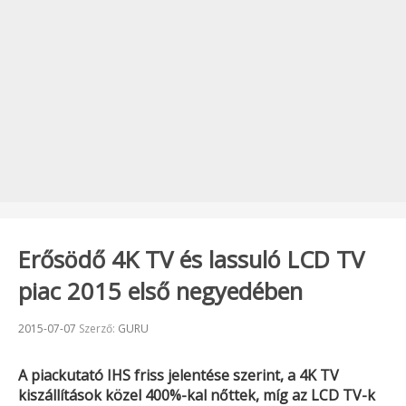
Erősödő 4K TV és lassuló LCD TV
piac 2015 első negyedében
Beküldve:
2015-07-07
Szerző:
GURU
A piackutató IHS friss jelentése szerint, a 4K TV
kiszállítások közel 400%-kal nőttek, míg az LCD TV-k