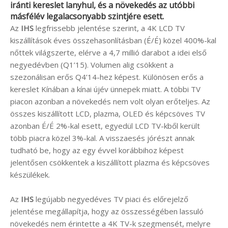
iránti kereslet lanyhul, és a növekedés az utóbbi
másfélév legalacsonyabb szintjére esett.
Az
IHS
legfrissebb jelentése szerint, a 4K LCD TV
kiszállítások éves összehasonlításban (É/É) közel 400%-kal
nőttek világszerte, elérve a 4,7 millió darabot a idei első
negyedévben (Q1’15). Volumen alig csökkent a
szezonálisan erős Q4’14-hez képest. Különösen erős a
kereslet Kínában a kínai újév ünnepek miatt. A többi TV
piacon azonban a növekedés nem volt olyan erőteljes. Az
összes kiszállított LCD, plazma, OLED és képcsöves TV
azonban É/É 2%-kal esett, egyedül LCD TV-kből került
több piacra közel 3%-kal. A visszaesés jórészt annak
tudható be, hogy az egy évvel korábbihoz képest
jelentősen csökkentek a kiszállított plazma és képcsöves
készülékek.
Az
IHS
legújabb negyedéves TV piaci és előrejelző
jelentése megállapítja, hogy az összességében lassuló
növekedés nem érintette a 4K TV-k szegmensét, melyre