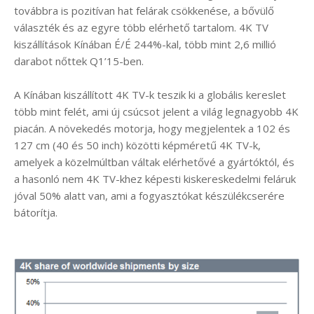
továbbra is pozitívan hat felárak csökkenése, a bővülő
választék és az egyre több elérhető tartalom. 4K TV
kiszállítások Kínában É/É 244%-kal, több mint 2,6 millió
darabot nőttek Q1’15-ben.
A Kínában kiszállított 4K TV-k teszik ki a globális kereslet
több mint felét, ami új csúcsot jelent a világ legnagyobb 4K
piacán. A növekedés motorja, hogy megjelentek a 102 és
127 cm (40 és 50 inch) közötti képméretű 4K TV-k,
amelyek a közelmúltban váltak elérhetővé a gyártóktól, és
a hasonló nem 4K TV-khez képesti kiskereskedelmi feláruk
jóval 50% alatt van, ami a fogyasztókat készülékcserére
bátorítja.