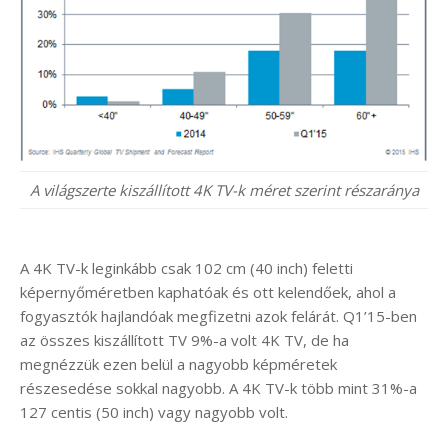
A világszerte kiszállított 4K TV-k méret szerint részaránya
A 4K TV-k leginkább csak 102 cm (40 inch) feletti
képernyőméretben kaphatóak és ott kelendőek, ahol a
fogyasztók hajlandóak megfizetni azok felárát. Q1’15-ben
az összes kiszállított TV 9%-a volt 4K TV, de ha
megnézzük ezen belül a nagyobb képméretek
részesedése sokkal nagyobb. A 4K TV-k több mint 31%-a
127 centis (50 inch) vagy nagyobb volt.