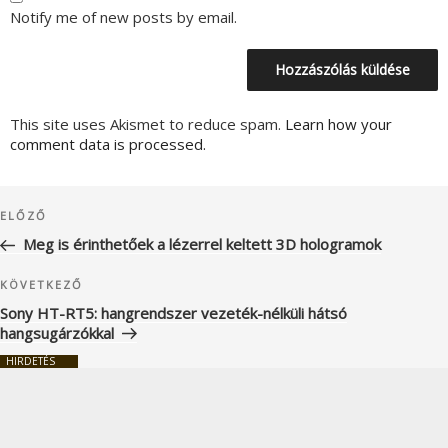
Notify me of new posts by email.
This site uses Akismet to reduce spam.
Learn how your
comment data is processed.
Bejegyzés
Korábbi
ELŐZŐ
navigáció
bejegyzés
Meg is érinthetőek a lézerrel keltett 3D hologramok
Következő
KÖVETKEZŐ
bejegyzés
Sony HT-RT5: hangrendszer vezeték-nélküli hátsó
hangsugárzókkal
HIRDETÉS