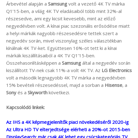
Árbevétel alapján a
Samsung
volt a vezető 4K TV márka
Q1’15-ben, a világ 4K TV eladásaiból több mint 32%-al
részesedve, ami egy kicsit kevesebb, mint az előző
negyedévben volt. A kínai piac szezonális erősödése miatt
a helyi márkák nagyobb részesedésre tettek szert a
negyedév során, mivel viszonylag széles választékban
kínálnak 4K TV-ket. Együttesen 16%-ot tett ki a kínai
márkák kiszállításaiból a 4K TV Q1’15-ben.
Összehasonlításképpen a
Samsung
által a negyedév során
kiszállított TV-nek csak 11%-a volt 4K TV. Az
LG Electronics
volt a második legnagyobb 4K TV márka a negyedévben
15% bevételi részesedéssel, majd a sorban a
Hisense
, a
Sony
és a
Skyworth
következi.
Kapcsolódó linkek:
Az IHS a 4K képmegjelenítők piaci növekedéséről 2020-ig
Az Ultra HD TV elterjedtsége elérheti a 20%-ot 2015-ben
DisplaySearch: már csak 4K lehet egy csúcskategóriás TV