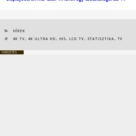
KATEGÓRIÁK
HÍREK
CÍMKÉK
4K TV
,
4K ULTRA HD
,
IHS
,
LCD TV
,
STATISZTIKA
,
TV
HIRDETÉS