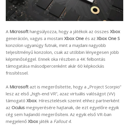
A
Microsoft
hangsúlyozza, hogy a játékok az összes
Xbox
generáción, vagyis a mostani
Xbox One
és az
Xbox One S
konzolon ugyanúgy futnak, mint a majdani nagyobb
teljesítményű konzolon, csak az utóbbin lényegesen jobb
képminőséggel. Ennek oka részben a 4K felbontás
támogatása másodpercenként akár 60 képkockás
frissítéssel.
A
Microsoft
azt is megerősítette, hogy a „Project Scorpio”
lesz az első „high-end VR”, azaz virtuális valóságot (VV)
támogató
Xbox
. Híresztelések szerint ehhez partnerként
az
Oculus
megnyerésére hajtanak, de ezt egyelőre egyik
cég sem hajlandó megerősíteni. Az egyik első VR-ban
megjelenő
Xbox
játék a
Fallout 4
.