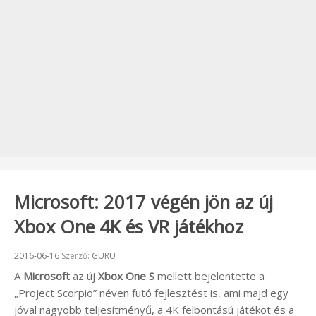
Microsoft: 2017 végén jön az új
Xbox One 4K és VR játékhoz
Beküldve:
2016-06-16
Szerző:
GURU
A
Microsoft
az új
Xbox One S
mellett bejelentette a
„Project Scorpio” néven futó fejlesztést is, ami majd egy
jóval nagyobb teljesítményű, a 4K felbontású játékot és a