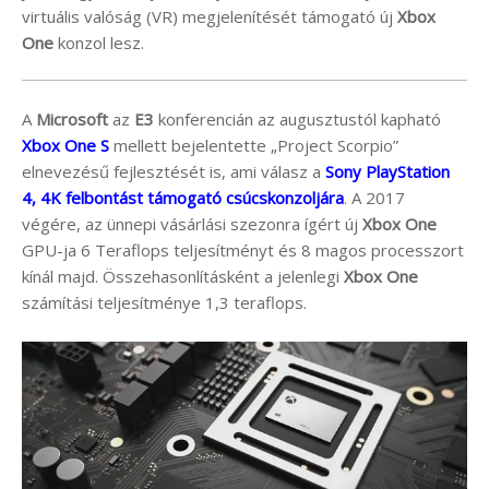
virtuális valóság (VR) megjelenítését támogató új
Xbox
One
konzol lesz.
A
Microsoft
az
E3
konferencián az augusztustól kapható
Xbox One S
mellett bejelentette „Project Scorpio”
elnevezésű fejlesztését is, ami válasz a
Sony PlayStation
4, 4K felbontást támogató csúcskonzoljára
. A 2017
végére, az ünnepi vásárlási szezonra ígért új
Xbox One
GPU-ja 6 Teraflops teljesítményt és 8 magos processzort
kínál majd. Összehasonlításként a jelenlegi
Xbox One
számítási teljesítménye 1,3 teraflops.