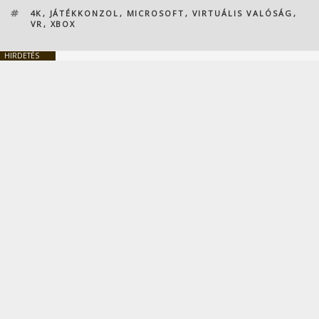
CÍMKÉK
4K
,
JÁTÉKKONZOL
,
MICROSOFT
,
VIRTUÁLIS VALÓSÁG
,
VR
,
XBOX
HIRDETÉS