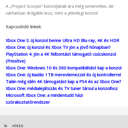
A „Project Scorpio” konzoljának ára még ismeretlen, de
várhatóan drágább lesz, mint a jelenlegi konzol.
Kapcsolódó linkek:
Xbox One S: új konzol benne Ultra HD Blu-ray, 4K és HDR
Xbox One: új konzol és Xbox TV jön a jövő hónapban?
PlayStation 4: jön a 4K felbontást támogató csúcskonzol
(Frissítve)
Xbox One: Windows 10 és 360 kompatibilitást kap a konzol
Xbox One: új kiadás 1TB merevlemezzel és új kontrollerrel
Talán még idén 4K támogatást kap a PS4 és az Xbox One?
Xbox One: médialejátszás és TV tuner társul a konzolhoz
Microsoft Xbox One: a mindentudó házi
szórakoztatórendszer
KATEGÓRIÁK
HÍREK