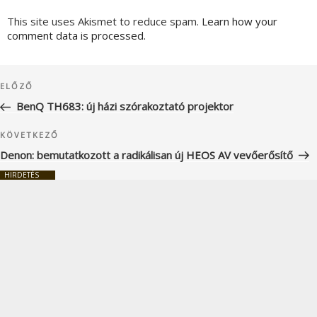
This site uses Akismet to reduce spam.
Learn how your
comment data is processed.
Bejegyzés
Korábbi
ELŐZŐ
navigáció
bejegyzés
BenQ TH683: új házi szórakoztató projektor
Következő
KÖVETKEZŐ
bejegyzés
Denon: bemutatkozott a radikálisan új HEOS AV vevőerősítő
HIRDETÉS