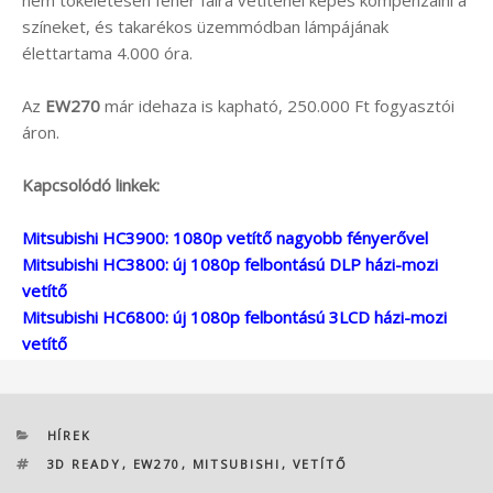
nem tökéletesen fehér falra vetíténél képes kompenzálni a
színeket, és takarékos üzemmódban lámpájának
élettartama 4.000 óra.
Az
EW270
már idehaza is kapható, 250.000 Ft fogyasztói
áron.
Kapcsolódó linkek:
Mitsubishi HC3900: 1080p vetítő nagyobb fényerővel
Mitsubishi HC3800: új 1080p felbontású DLP házi-mozi
vetítő
Mitsubishi HC6800: új 1080p felbontású 3LCD házi-mozi
vetítő
KATEGÓRIÁK
HÍREK
CÍMKÉK
3D READY
,
EW270
,
MITSUBISHI
,
VETÍTŐ