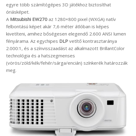
egyre több számítógépes 3D játékhoz biztosíthat
óriásképet.
A
Mitsubishi EW270
az 1280×800 pixel (WXGA) natív
felbontású képet akár 7,6 méter átlóban is képes
kivetíteni, amihez bőségesen elegendő 2.600 ANSI lumen
fényárama. Az egychipes
DLP
vetítő kontrasztaránya
2.000:1, és a színvisszaadást az alkalmazott BrillantColor
technológia és a hatszegmenses
(vörös/zöld/kék/fehér/sárga/encián) színkerék határozzák
meg.