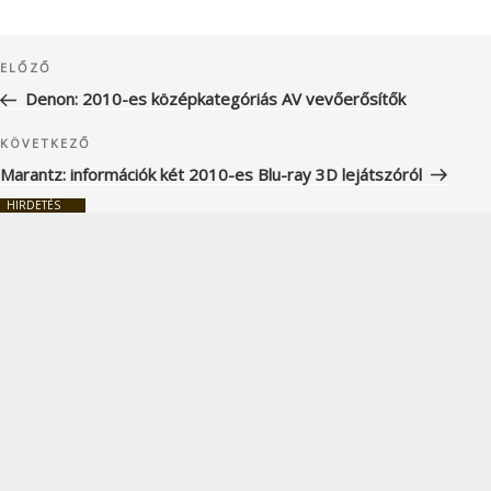
Bejegyzés
Korábbi
ELŐZŐ
navigáció
bejegyzés
Denon: 2010-es középkategóriás AV vevőerősítők
Következő
KÖVETKEZŐ
bejegyzés
Marantz: információk két 2010-es Blu-ray 3D lejátszóról
HIRDETÉS