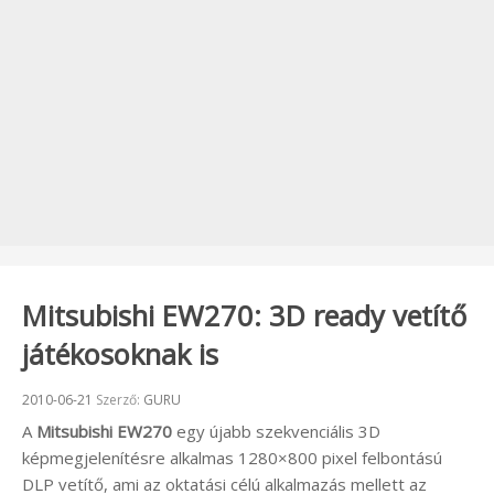
Mitsubishi EW270: 3D ready vetítő
játékosoknak is
Beküldve:
2010-06-21
Szerző:
GURU
A
Mitsubishi EW270
egy újabb szekvenciális 3D
képmegjelenítésre alkalmas 1280×800 pixel felbontású
DLP vetítő, ami az oktatási célú alkalmazás mellett az