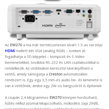
Az
EW270
a ma már természetesen elvárt 1.3-as verziójú
HDMI
mellett két VGA (analóg RGB) – ezeken át
fogadhatja a 3D képjelet – kompozit és S-Video
bemenetekkel, továbbá RS-232 és LAN csatlakozókkal is
rendelkezik. Az utóbbiakon keresztül távirányítható a
vetítő, amely támogatja a
Creston
automatizálási
rendszert is. Egy-egy 3,5 mm-es audio be- és kimenete is
van a vetítőnek, amibe egy 2W-os hangszórót is építenek.
A csupán 2,4 kilogrammos
EW270
könnyen hordozható,
hűtés nélkül azonnal kikapcsolható, működési zaja 29dB,