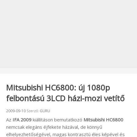
Mitsubishi HC6800: új 1080p
felbontású 3LCD házi-mozi vetítő
Beküldve:
2009-09-10
Szerző:
GURU
Az
IFA 2009
kiállításon bemutatkozó
Mitsubishi HC6800
nemcsak elegáns éjfekete házával, de könnyű
elhelyezhetőségével, magas kontrasztú éles képével és