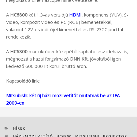
A
HC6800
két 1.3-as verziójú
HDMI
, komponens (YUV), S-
Video, kompozit video és PC (RGB) bemenetekkel,
valamint 12V-os indítójel kimenettel és RS-232C porttal
rendelkezik.
A
HC6800
már október közepétől kapható lesz idehaza is,
méghozzá a hazai forgalmazó
DNN Kft.
jóvoltából igen
kedvező 600.000 Ft körüli bruttó áron.
Kapcsolódó link:
Mitsubishi: két új házi-mozi vetítőt mutatnak be az IFA
2009-en
KATEGÓRIÁK
HÍREK
CÍMKÉK
HÁZI-MOZI VETÍTŐ
,
HC6800
,
MITSUBISHI
,
PROJEKTOR
,