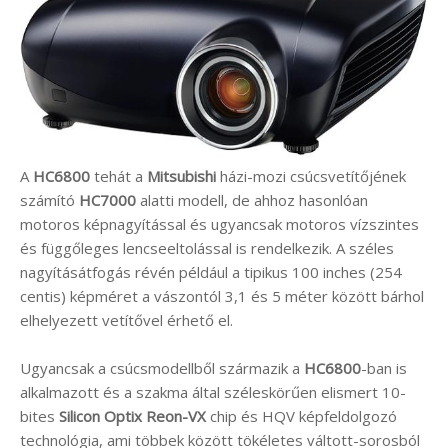
A
HC6800
tehát a
Mitsubishi
házi-mozi csúcsvetítőjének
számító
HC7000
alatti modell, de ahhoz hasonlóan
motoros képnagyítással és ugyancsak motoros vízszintes
és függőleges lencseeltolással is rendelkezik. A széles
nagyításátfogás révén például a tipikus 100 inches (254
centis) képméret a vászontól 3,1 és 5 méter között bárhol
elhelyezett vetítővel érhető el.
Ugyancsak a csúcsmodellből származik a
HC6800
-ban is
alkalmazott és a szakma által széleskörűen elismert 10-
bites
Silicon Optix Reon-VX
chip és HQV képfeldolgozó
technológia, ami többek között tökéletes váltott-sorosból