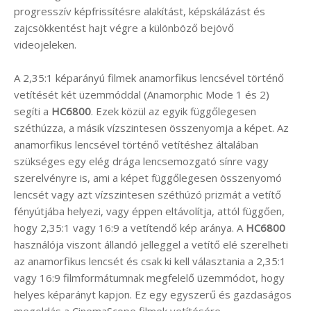
progresszív képfrissítésre alakítást, képskálázást és
zajcsökkentést hajt végre a különböző bejövő
videojeleken.
A 2,35:1 képarányú filmek anamorfikus lencsével történő
vetítését két üzemmóddal (Anamorphic Mode 1 és 2)
segíti a
HC6800
. Ezek közül az egyik függőlegesen
széthúzza, a másik vízszintesen összenyomja a képet. Az
anamorfikus lencsével történő vetítéshez általában
szükséges egy elég drága lencsemozgató sínre vagy
szerelvényre is, ami a képet függőlegesen összenyomó
lencsét vagy azt vízszintesen széthúzó prizmát a vetítő
fényútjába helyezi, vagy éppen eltávolítja, attól függően,
hogy 2,35:1 vagy 16:9 a vetítendő kép aránya. A
HC6800
használója viszont állandó jelleggel a vetítő elé szerelheti
az anamorfikus lencsét és csak ki kell választania a 2,35:1
vagy 16:9 filmformátumnak megfelelő üzemmódot, hogy
helyes képarányt kapjon. Ez egy egyszerű és gazdaságos
megoldás a CinemaScope filmek vetítésére.