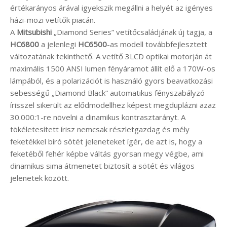
értékarányos árával igyekszik megállni a helyét az igényes
házi-mozi vetítők piacán.
A
Mitsubishi
„Diamond Series” vetítőcsaládjának új tagja, a
HC6800
a jelenlegi
HC6500
-as modell továbbfejlesztett
változatának tekinthető. A vetítő 3LCD optikai motorján át
maximális 1500 ANSI lumen fényáramot állít elő a 170W-os
lámpából, és a polarizációt is használó gyors beavatkozási
sebességű „Diamond Black” automatikus fényszabályzó
írisszel sikerült az elődmodellhez képest megduplázni azaz
30.000:1-re növelni a dinamikus kontrasztarányt. A
tökéletesített írisz nemcsak részletgazdag és mély
feketékkel bíró sötét jeleneteket ígér, de azt is, hogy a
feketéből fehér képbe váltás gyorsan megy végbe, ami
dinamikus sima átmenetet biztosít a sötét és világos
jelenetek között.