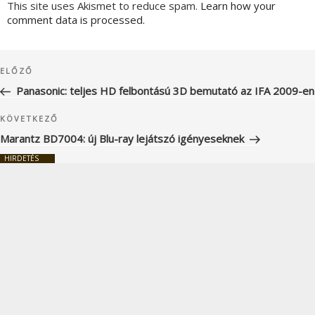
This site uses Akismet to reduce spam.
Learn how your
comment data is processed.
Bejegyzés
Korábbi
ELŐZŐ
navigáció
bejegyzés
Panasonic: teljes HD felbontású 3D bemutató az IFA 2009-en
Következő
KÖVETKEZŐ
bejegyzés
Marantz BD7004: új Blu-ray lejátszó igényeseknek
HIRDETÉS