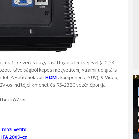
, és 1,5-szeres nagyításátfogású lencséjével (a 2,54
zötti távolságból képes megvetíteni) valamint digitális
ndot. A vetítőnek van
HDMI
, komponens (YUV), S-Video,
HI
V-os indítójel kimenet és RS-232C vezérlőportja.
 bruttó áron.
-mozi vetítő
z IFA 2009-en