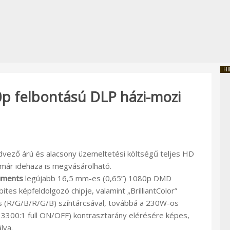
HI
0p felbontású DLP házi-mozi
edvező árú és alacsony üzemeltetési költségű teljes HD
ár idehaza is megvásárolható.
uments
legújabb 16,5 mm-es (0,65”) 1080p DMD
ites képfeldolgozó chipje, valamint „BrilliantColor”
s (R/G/B/R/G/B) színtárcsával, továbbá a 230W-os
zel 3300:1 full ON/OFF) kontrasztarány elérésére képes,
lva.