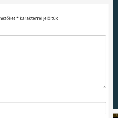
 mezőket
*
karakterrel jelöltük
HI