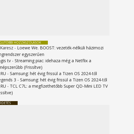
EGUTÓBBI HOZZÁSZÓLÁSOK
 Karesz
-
Loewe We. BOOST: vezeték-nélküli házimozi
ngrendszer egyszerűen
gis tv
-
Streaming piac: idehaza még a Netflix a
gnépszerűbb (Frissítve)
URU
-
Samsung: hét évig frissül a Tizen OS 2024-től
legends 3
-
Samsung: hét évig frissül a Tizen OS 2024-től
URU
-
TCL C7L: a megfizethetőbb Super QD-Mini LED TV
issítve)
RDETÉS