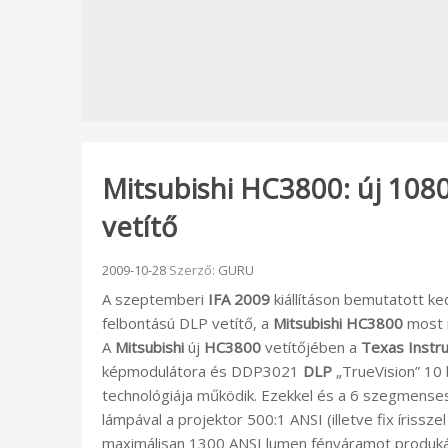
Mitsubishi HC3800: új 108
vetítő
Beküldve:
2009-10-28
Szerző:
GURU
A szeptemberi
IFA 2009
kiállításon bemutatott k
felbontású DLP vetítő, a
Mitsubishi HC3800
most m
A
Mitsubishi
új
HC3800
vetítőjében a
Texas Instr
képmodulátora és DDP3021
DLP
„TrueVision” 10 b
technológiája működik. Ezekkel és a 6 szegmense
lámpával a projektor 500:1 ANSI (illetve fix íriss
maximálisan 1300 ANSI lumen fényáramot produká