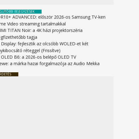
GUTÓBBI BEJEGYZÉSEK
R10+ ADVANCED: először 2026-os Samsung TV-ken
ime Video streaming tartalmakkal
IMI TITAN Noir: a 4K házi projektorszéria
gfizethetőbb tagja
 Display: fejlesztik az olcsóbb WOLED-et két
ykibocsátó réteggel (Frissítve)
 OLED B6: a 2026-os belépő OLED TV
ewe: a márka hazai forgalmazója az Audio Mekka
RDETÉS