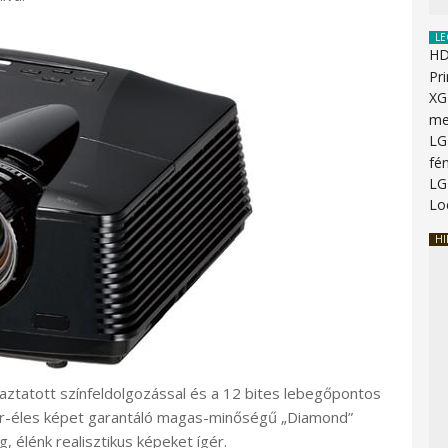
LE
HD
Pr
XG
me
LG
fén
LG
Lo
HI
ztatott színfeldolgozással és a 12 bites lebegőpontos
r-éles képet garantáló magas-minőségű „Diamond”
 élénk realisztikus képeket ígér.