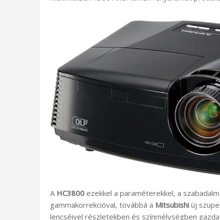
A
HC3800
ezekkel a paraméterekkel, a szabadalma
gammakorrekcióval, továbbá a
Mitsubishi
új szupe
lencséivel részletekben és színmélységben gazdag,