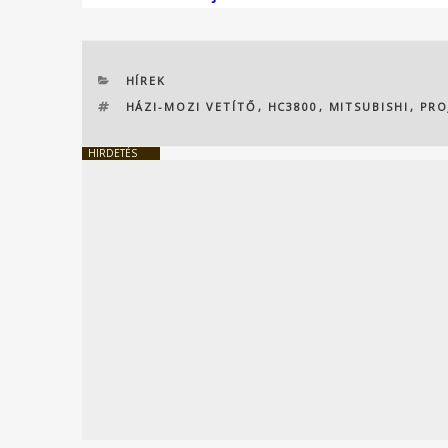
KATEGÓRIÁK
HÍREK
CÍMKÉK
HÁZI-MOZI VETÍTŐ
,
HC3800
,
MITSUBISHI
,
PRO
HIRDETÉS