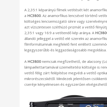
A 2,35:1 képarányú filmek vetítését két anamorfi
a
HC3800
. Az anamorfikus lencsével történő vet
költséges lencsemozgató sínre vagy szerelvényre
azt vízszintesen széthúzó prizmát a vetítő fényútjá
2,35:1 vagy 16:9 a vetítendő kép aránya. A
HC380
állandó jelleggel a vetítő elé szerelni az anamorfik
filmformátumnak megfelelő fent említett üzemmód
legegyszerűbb és leggazdaságosabb megoldása.
A
HC3800
nemcsak megfizethető, de alacsony (L
lámpaélettartamával üzemeltetési költsége is rend
vetítő félig zárt felépítése megvédi a vetítő optik
mikrorészecskétől. Mindezek jelentősen csökkenti
cseréje kényelmesen és egyszerűen elvégezhető