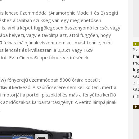
kus lencse üzemmóddal (Anamorphic Mode 1 és 2) segíti
ítéshez általában szükség van egy meglehetősen
 is, ami a képet függőlegesen összenyomó lencsét vagy
ba helyezi, vagy eltávolítja azt, attól függően, hogy
0
felhasználójának viszont nem kell mást tennie, mint
L
Sz
us lencsét és kiválasztani a 2,35:1 vagy 16:9
ha
ot. Ez a CinemaScope filmek vetítésének
ma
le
G
ow) fényerejű üzemmódban 5000 órára becsült
z 
kívül kedvező. A szűrőcserére sem kell költeni, mert a
G
ai motorját a portól, piszoktól és más a fényútba kerülő
(Fr
k az időszakos karbantartásigényt. A vetítő lámpájának
HI
.