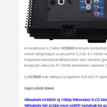
A mindössze 3,5 kilós
HC3800
könnyen hordozható
méter átlójú képet a vászontól 3,2 és 4,7 méter kö
trapézkorrekciójával elhelyezése sem okozhat go
kompozit video és PC (RGB) bemenete valamint 12
A
HC3800
már idehaza is kapható 425.000 Ft alatti
Kapcsolódó linkek:
Mitsubishi HC6800: új 1080p felbontású 3LCD házi
Mitsubishi: két új házi-mozi vetítőt mutatnak be a