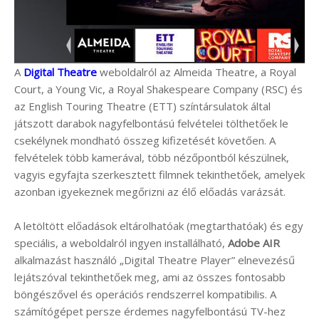
A
Digital Theatre
weboldalról az Almeida Theatre, a Royal
Court, a Young Vic, a Royal Shakespeare Company (RSC) és
az English Touring Theatre (ETT) színtársulatok által
játszott darabok nagyfelbontású felvételei tölthetőek le
csekélynek mondható összeg kifizetését követően. A
felvételek több kamerával, több nézőpontból készülnek,
vagyis egyfajta szerkesztett filmnek tekinthetőek, amelyek
azonban igyekeznek megőrizni az élő előadás varázsát.
A letöltött előadások eltárolhatóak (megtarthatóak) és egy
speciális, a weboldalról ingyen installálható,
Adobe AIR
alkalmazást használó „Digital Theatre Player” elnevezésű
lejátszóval tekinthetőek meg, ami az összes fontosabb
böngészővel és operációs rendszerrel kompatibilis. A
számítógépet persze érdemes nagyfelbontású TV-hez