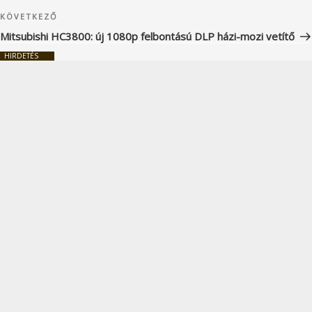
Következő
KÖVETKEZŐ
bejegyzés
Mitsubishi HC3800: új 1080p felbontású DLP házi-mozi vetítő
HIRDETÉS