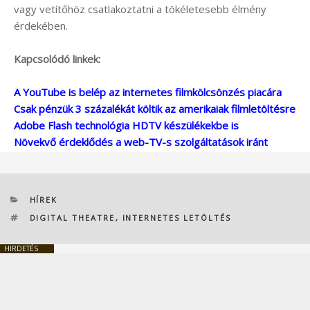
vagy vetítőhöz csatlakoztatni a tökéletesebb élmény
érdekében.
Kapcsolódó linkek:
A YouTube is belép az internetes filmkölcsönzés piacára
Csak pénzük 3 százalékát költik az amerikaiak filmletöltésre
Adobe Flash technológia HDTV készülékekbe is
Növekvő érdeklődés a web-TV-s szolgáltatások iránt
KATEGÓRIÁK
HÍREK
CÍMKÉK
DIGITAL THEATRE
,
INTERNETES LETÖLTÉS
HIRDETÉS