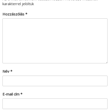
karakterrel jelöltük
Hozzászólás
*
Név
*
E-mail cím
*