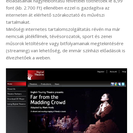
előadásainak nagyfelbontású felvételei tölthetőek le 8,99
font (kb. 2.700 Ft) ellenében ezzel is gazdagítva az
interneten át elérhető szórakoztató és művészi
tartalmakat.
Minőségi internetes tartalomszolgáltatás révén ma már
nemcsak játékfilmek, tévésorozatok, sport és zenei
műsorok letöltésére vagy bitfolyamainak megtekintésére
(streaming) van lehetőség, de immár színházi előadások is
élvezhetőek a weben.